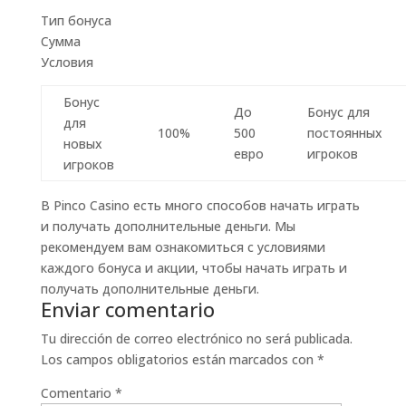
Тип бонуса
Сумма
Условия
Бонус
До
Бонус для
для
100%
500
постоянных
новых
евро
игроков
игроков
В Pinco Casino есть много способов начать играть
и получать дополнительные деньги. Мы
рекомендуем вам ознакомиться с условиями
каждого бонуса и акции, чтобы начать играть и
получать дополнительные деньги.
Enviar comentario
Tu dirección de correo electrónico no será publicada.
Los campos obligatorios están marcados con
*
Comentario
*