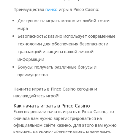
Преимущества
пинко
игры в Pinco Casino:
Доступность: играть можно из любой точки
мира
Безопасность: казино использует современные
технологии для обеспечения безопасности
транзакций и защиты вашей личной
информации
Бонусы: получать различные бонусы и
преимущества
Начните играть в Pinco Casino сегодня и
наслаждайтесь игрой!
Как начать играть в Pinco Casino
Если вы решили начать играть в Pinco Casino, то
сначала вам нужно зарегистрироваться на
официальном сайте казино. Для этого вам нужно
кликнуть на кнопку «Регистрация» и заполнить