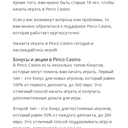
Кроме того, вам нужно быть старше 18 лет, чтобы
начать играть в Pinco Casino.
Если у вас возникнут вопросы или проблемы, то
вам можно обратиться к поддержке Pinco Casino,
которая работает круглосуточно.
Начните играть в Pinco Casino сегодня и
наслаждайтесь игрой!
Бонусы и акции в Pinco Casino
В Pinco Casino есть несколько типов бонусов,
которые могут помочь вам начать играть. Первый
тип – это бонус для новых игроков, который равен
100% от первого депозита, до 500 евро. Это
отличный способ начать играть и получить
дополнительные деньги для игры.
Второй тип – это бонус для постоянных игроков,
который равен 50% от каждого депозита, до 200
евро. Это отличный способ поддерживать игру и