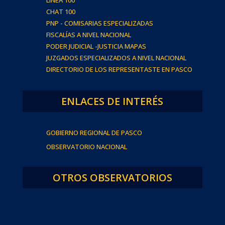
CHAT 100
PNP - COMISARIAS ESPECIALIZADAS
FISCALÍAS A NIVEL NACIONAL
PODER JUDICIAL -JUSTICIA MAPAS
JUZGADOS ESPECIALIZADOS A NIVEL NACIONAL
DIRECTORIO DE LOS REPRESENTASTE EN PASCO
ENLACES DE INTERÉS
GOBIERNO REGIONAL DE PASCO
OBSERVATORIO NACIONAL
OTROS OBSERVATORIOS