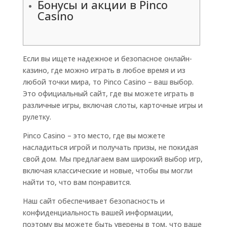
Бонусы и акции в Pinco
Casino
Если вы ищете надежное и безопасное онлайн-
казино, где можно играть в любое время и из
любой точки мира, то Pinco Casino – ваш выбор.
Это официальный сайт, где вы можете играть в
различные игры, включая слоты, карточные игры и
рулетку.
Pinco Casino – это место, где вы можете
насладиться игрой и получать призы, не покидая
свой дом. Мы предлагаем вам широкий выбор игр,
включая классические и новые, чтобы вы могли
найти то, что вам понравится.
Наш сайт обеспечивает безопасность и
конфиденциальность вашей информации,
поэтому вы можете быть уверены в том, что ваше