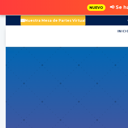
📢 Se h
NUEVO
Nuestra Mesa de Partes Virtual
INICI
RE
CONS