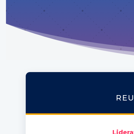
REU
Lidera