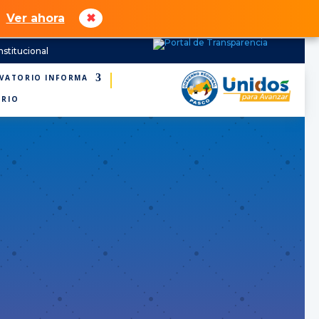
Ver ahora
✖
nstitucional
VATORIO INFORMA
ORIO
DEL
CTIVO