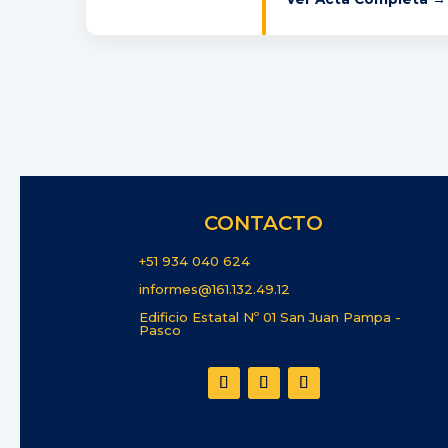
CONTACTO
+51 934 040 624
informes@161.132.49.12
Edificio Estatal Nº 01 San Juan Pampa -
Pasco