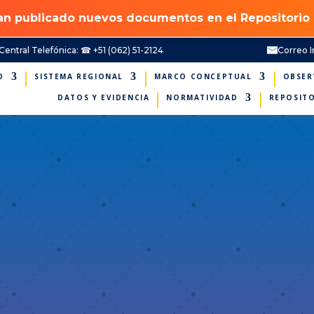
an publicado nuevos documentos en el Repositorio
Central Telefónica: ☎ +51 (062) 51-2124
Correo I
O
SISTEMA REGIONAL
MARCO CONCEPTUAL
OBSER
DATOS Y EVIDENCIA
NORMATIVIDAD
REPOSIT
UNIONES 
EJO DIRE