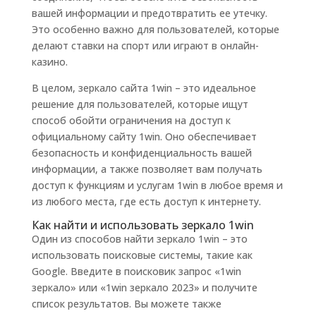
вашей информации и предотвратить ее утечку.
Это особенно важно для пользователей, которые
делают ставки на спорт или играют в онлайн-
казино.
В целом, зеркало сайта 1win – это идеальное
решение для пользователей, которые ищут
способ обойти ограничения на доступ к
официальному сайту 1win. Оно обеспечивает
безопасность и конфиденциальность вашей
информации, а также позволяет вам получать
доступ к функциям и услугам 1win в любое время и
из любого места, где есть доступ к интернету.
Как найти и использовать зеркало 1win
Один из способов найти зеркало 1win – это
использовать поисковые системы, такие как
Google. Введите в поисковик запрос «1win
зеркало» или «1win зеркало 2023» и получите
список результатов. Вы можете также