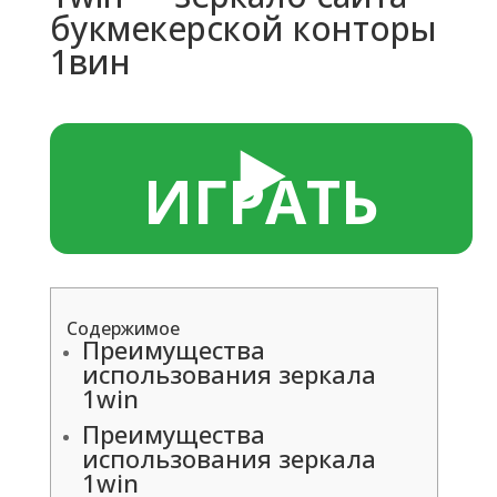
букмекерской конторы
1вин
▶️
ИГРАТЬ
Содержимое
Преимущества
использования зеркала
1win
Преимущества
использования зеркала
1win