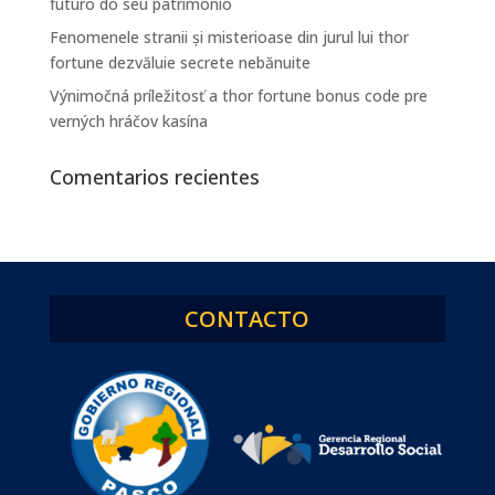
futuro do seu patrimônio
Fenomenele stranii și misterioase din jurul lui thor
fortune dezvăluie secrete nebănuite
Výnimočná príležitosť a thor fortune bonus code pre
verných hráčov kasína
Comentarios recientes
CONTACTO