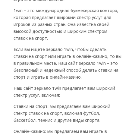
1win – это международная букмекерская контора,
которая предлагает широкий спектр услуг для
игроков из разных стран. Она известна своей
высокой доступностью и широким спектром
ставок на спорт.
Если вы ищете зеркало 1win, чтобы сделать
ставки на спорт или играть в онлайн-казино, то вы
в правильном месте. Наш сайт зеркало 1win – это
безопасный и надежный способ делать ставки на
спорт и играть в онлайн-казино.
Наш сайт зеркало 1win предлагает вам широкий
спектр услуг, включая:
Ставки на спорт: мы предлагаем вам широкий
спектр ставок на спорт, включая футбол,
баскетбол, теннис и другие виды спорта.
Онлайн-казино: мы предлагаем вам играть в