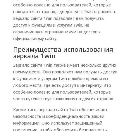
особенно полезно для пользователей, которые
находятся в странах, где доступ к 1win ограничен.
Зеркало сайта 1win позволяет вам получить
доступ к функциям и услугам 1win, не
ограничиваясь ограничениями на доступ к
официальному сайту.
Преимущества использования
зеркала 1win
Зеркало сайта 1win также имеет несколько других
преимуществ. Оно позволяет вам получать доступ
к функциям и услугам 1win в любое время и из
любого места, где есть доступ к интернету. Это
особенно полезно для пользователей, которые
часто путешествуют или живут в других странах.
Кроме того, зеркало сайта 1win обеспечивает
безопасность и конфиденциальность вашей
информации. Оно использует защищенный
соединение, чтобы обеспечить безопасность