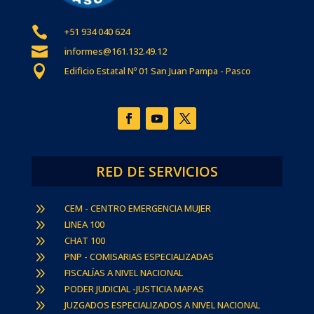

+51 934 040 624

informes@161.132.49.12

Edificio Estatal Nº 01 San Juan Pampa - Pasco
RED DE SERVICIOS
9
CEM - CENTRO EMERGENCIA MUJER
9
LINEA 100
9
CHAT 100
9
PNP - COMISARIAS ESPECIALIZADAS
9
FISCALÍAS A NIVEL NACIONAL
9
PODER JUDICIAL -JUSTICIA MAPAS
9
JUZGADOS ESPECIALIZADOS A NIVEL NACIONAL