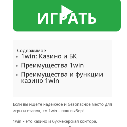
▶️
ИГРАТЬ
Содержимое
1win: Казино и БК
Преимущества 1win
Преимущества и функции
казино 1win
Если вы ищете надежное и безопасное место для
игры и ставок, то 1win – ваш выбор!
1win – это казино и букмекерская контора,