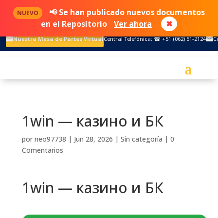
📢 Se han publicado nuevos documentos
NUEVO
en el Repositorio
Ver ahora
✖
Nuestra Mesa de Partes Virtual
Central Telefónica: ☎ +51 (062) 51-2124
C
1win — казино и БК
por
neo97738
|
Jun 28, 2026
|
Sin categoría
|
0
Comentarios
1win — казино и БК