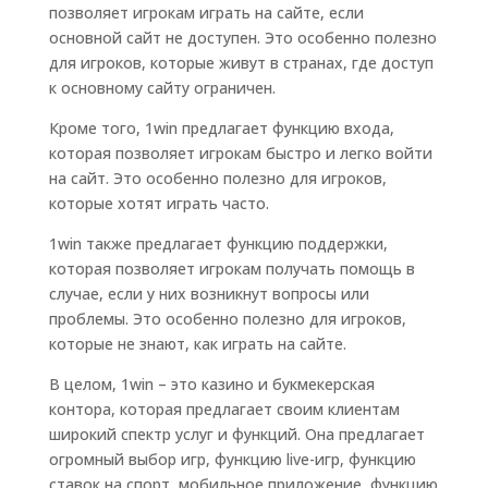
позволяет игрокам играть на сайте, если
основной сайт не доступен. Это особенно полезно
для игроков, которые живут в странах, где доступ
к основному сайту ограничен.
Кроме того, 1win предлагает функцию входа,
которая позволяет игрокам быстро и легко войти
на сайт. Это особенно полезно для игроков,
которые хотят играть часто.
1win также предлагает функцию поддержки,
которая позволяет игрокам получать помощь в
случае, если у них возникнут вопросы или
проблемы. Это особенно полезно для игроков,
которые не знают, как играть на сайте.
В целом, 1win – это казино и букмекерская
контора, которая предлагает своим клиентам
широкий спектр услуг и функций. Она предлагает
огромный выбор игр, функцию live-игр, функцию
ставок на спорт, мобильное приложение, функцию