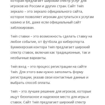
которая предлагает широкий спектр услуг для
игроков из России и других стран. Сайт 1win
зеркало – это зеркало официального сайта,
которое позволяет игрокам доступаться к услугам
казино и БК, даже если официальный сайт
заблокирован.
1win ставки – это возможность сделать ставку на
любое событие, от футбола до киберспорта.
Букмекерская контора 1win предлагает широкий
спектр ставок, включая как традиционные, так и
необычные варианты.
1win вход – это процесс регистрации на сайте
1win. Для этого вам нужно заполнить форму
регистрации, указав свои контактные данные и
выбрать способ оплаты.
1win – это лучшее решение для игроков, которые
ищут безопасное и надежное место для игры и
ставок. Сайт 1win предлагает широкий спектр