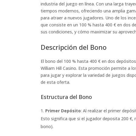
industria del juego en línea. Con una larga tray
tiempos modernos, ofreciendo una amplia gama 
para atraer a nuevos jugadores. Uno de los inc
que consiste en un 100 % hasta 400 € en dos dep
sus condiciones, y cómo maximizar su aprovec
Descripción del Bono
El bono del 100 % hasta 400 € en dos depósitos
William Hill Casino. Esta promoción permite a los
para jugar y explorar la variedad de juegos disp
de esta oferta.
Estructura del Bono
Primer Depósito
: Al realizar el primer depó
Esto significa que si el jugador deposita 200 €,
bono).