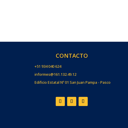
CONTACTO
+51 934 040 624
informes@161.132.49.12
Edificio Estatal Nº 01 San Juan Pampa - Pasco