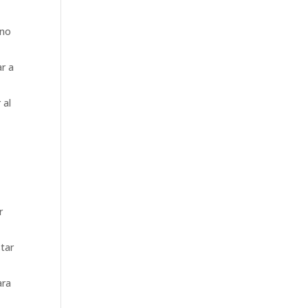
uno
ar a
 al
r
star
ara