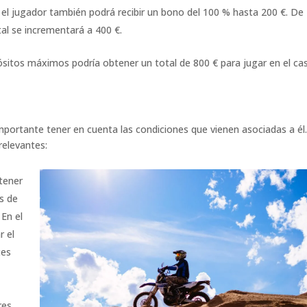
 el jugador también podrá recibir un bono del 100 % hasta 200 €. De
tal se incrementará a 400 €.
sitos máximos podría obtener un total de 800 € para jugar en el cas
mportante tener en cuenta las condiciones que vienen asociadas a él
relevantes:
tener
s de
 En el
r el
ces
res