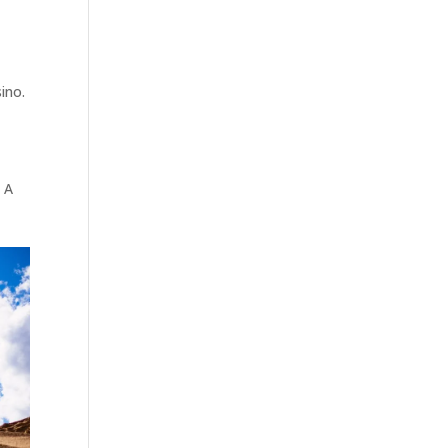
ino.
. A