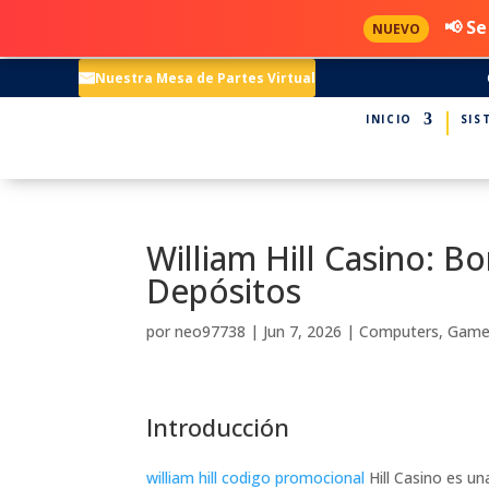
📢 Se
NUEVO
Nuestra Mesa de Partes Virtual
INICIO
SIS
William Hill Casino: B
Depósitos
por
neo97738
|
Jun 7, 2026
|
Computers, Gam
Introducción
william hill codigo promocional
Hill Casino es u