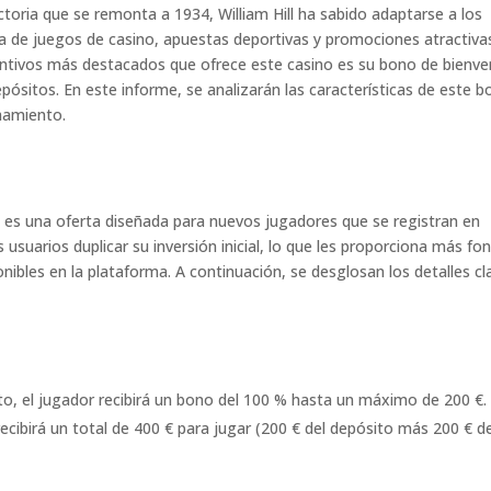
ectoria que se remonta a 1934, William Hill ha sabido adaptarse a los
de juegos de casino, apuestas deportivas y promociones atractiva
entivos más destacados que ofrece este casino es su bono de bienve
ósitos. En este informe, se analizarán las características de este b
hamiento.
 es una oferta diseñada para nuevos jugadores que se registran en
 usuarios duplicar su inversión inicial, lo que les proporciona más fo
onibles en la plataforma. A continuación, se desglosan los detalles cl
sito, el jugador recibirá un bono del 100 % hasta un máximo de 200 €.
 recibirá un total de 400 € para jugar (200 € del depósito más 200 € d