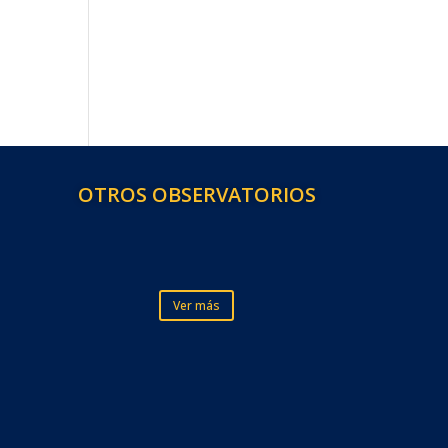
OTROS OBSERVATORIOS
Ver más