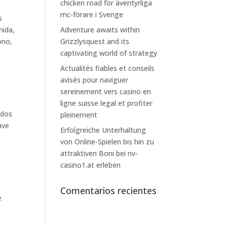
chicken road för äventyrliga
mc-förare i Sverige
s
nida,
Adventure awaits within
ono,
Grizzlysquest and its
captivating world of strategy
Actualités fiables et conseils
avisés pour naviguer
sereinement vers casino en
ligne suisse legal et profiter
ndos
pleinement
ave
Erfolgreiche Unterhaltung
von Online-Spielen bis hin zu
attraktiven Boni bei nv-
casino1.at erleben
Comentarios recientes
e