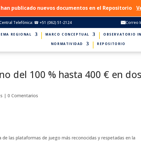
 han publicado nuevos documentos en el Repositorio
V
Central Telefónica: ☎ +51 (062) 51-2124
Correo I
TEMA REGIONAL
MARCO CONCEPTUAL
OBSERVATORIO I
NORMATIVIDAD
REPOSITORIO
ono del 100 % hasta 400 € en do
es
|
0 Comentarios
na de las plataformas de juego más reconocidas y respetadas en la