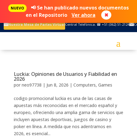
📢 Se han publicado nuevos documentos
NUEVO
en el Repositorio
Ver ahora
✖
Nuestra Mesa de Partes Virtual
Central Telefónica: ☎ +51 (062) 51-2124
C
Luckia: Opiniones de Usuarios y Fiabilidad en
2026
por
neo97738
|
Jun 8, 2026
|
Computers, Games
codigo promocional luckia es una de las casas de
apuestas más reconocidas en el mercado español y
europeo, ofreciendo una amplia gama de servicios que
incluyen apuestas deportivas, juegos de casino y
poker en línea. A medida que nos adentramos en
2026, es esencial...