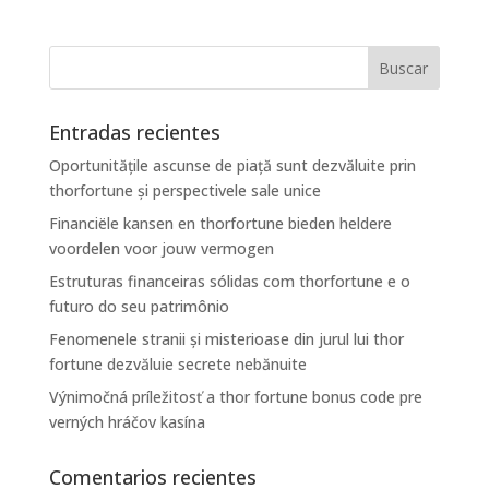
Entradas recientes
Oportunitățile ascunse de piață sunt dezvăluite prin
thorfortune și perspectivele sale unice
Financiële kansen en thorfortune bieden heldere
voordelen voor jouw vermogen
Estruturas financeiras sólidas com thorfortune e o
futuro do seu patrimônio
Fenomenele stranii și misterioase din jurul lui thor
fortune dezvăluie secrete nebănuite
Výnimočná príležitosť a thor fortune bonus code pre
verných hráčov kasína
Comentarios recientes