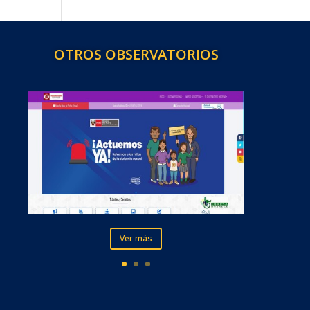
OTROS OBSERVATORIOS
Ver más