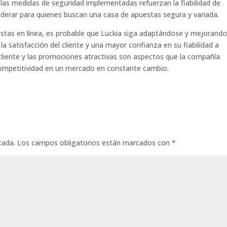
y las medidas de seguridad implementadas refuerzan la fiabilidad de
siderar para quienes buscan una casa de apuestas segura y variada.
uestas en línea, es probable que Luckia siga adaptándose y mejorando
la satisfacción del cliente y una mayor confianza en su fiabilidad a
cliente y las promociones atractivas son aspectos que la compañía
ompetitividad en un mercado en constante cambio.
cada.
Los campos obligatorios están marcados con
*