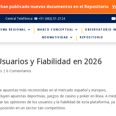
 han publicado nuevos documentos en el Repositorio
V
Central Telefónica: ☎ +51 (062) 51-2124
TEMA REGIONAL
MARCO CONCEPTUAL
OBSERVATORIO I
NORMATIVIDAD
REPOSITORIO
suarios y Fiabilidad en 2026
es
|
0 Comentarios
de apuestas más reconocidas en el mercado español y europeo,
cluyen apuestas deportivas, juegos de casino y poker en línea. A med
 las opiniones de los usuarios y la fiabilidad de esta plataforma, ya
 posición en un sector tan competitivo.