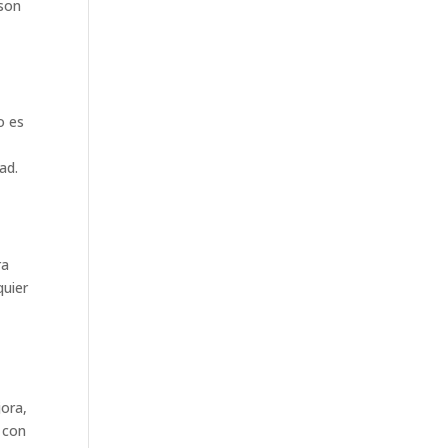
 son
o es
ad.
ra
quier
ora,
s con