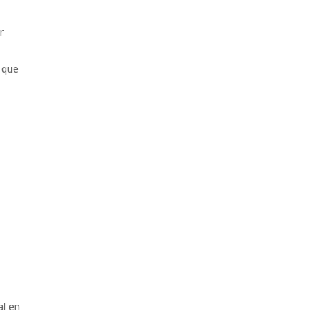
r
o que
al en