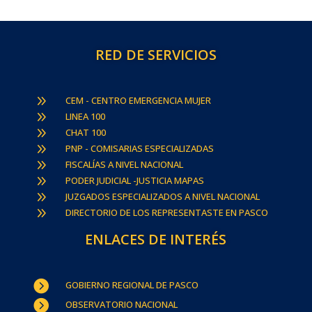
RED DE SERVICIOS
9
CEM - CENTRO EMERGENCIA MUJER
9
LINEA 100
9
CHAT 100
9
PNP - COMISARIAS ESPECIALIZADAS
9
FISCALÍAS A NIVEL NACIONAL
9
PODER JUDICIAL -JUSTICIA MAPAS
9
JUZGADOS ESPECIALIZADOS A NIVEL NACIONAL
9
DIRECTORIO DE LOS REPRESENTASTE EN PASCO
ENLACES DE INTERÉS

GOBIERNO REGIONAL DE PASCO

OBSERVATORIO NACIONAL