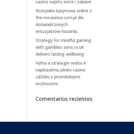
casino svijetu sreće i zabave
Rozrywka kasynowa online z
the-nvcasinos.com.pl dla
doświadczonych
entuzjastów hazardu
Strategy for mindful gaming
with gambles-zens.co.uk
delivers lasting wellbeing
Výhra a strategie vedou k
napínavému plinko casino
zážitku s proměnlivými
možnostmi
Comentarios recientes