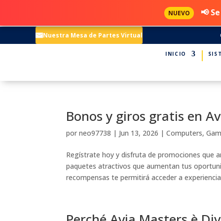
📢 Se
NUEVO
Nuestra Mesa de Partes Virtual
INICIO
SIS
Bonos y giros gratis en A
por
neo97738
|
Jun 13, 2026
|
Computers, Ga
Regístrate hoy y disfruta de promociones que a
paquetes atractivos que aumentan tus oportuni
recompensas te permitirá acceder a experiencias
Perché Avia Masters è Di