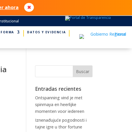
er ahora
✖
nstitucional
NFORMA
DATOS Y EVIDENCIA
ia
Entradas recientes
Ontspanning vind je met
spinmaya en heerlijke
momenten voor iedereen
Iznenađujuće pogodnosti i
tajne igre u thor fortune