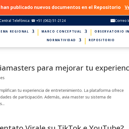
 han publicado nuevos documentos en el Repositorio
V
Central Telefónica: ☎ +51 (062) 51-2124
Correo I
TEMA REGIONAL
MARCO CONCEPTUAL
OBSERVATORIO I
NORMATIVIDAD
REPOSITORIO
viamasters para mejorar tu experienc
mes
mplifican tu experiencia de entretenimiento. La plataforma ofrece
dades de participación. Además, avia master su sistema de
...
ventato Virale su TikTok e YouTube?