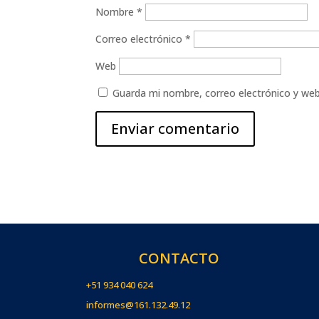
Nombre
*
Correo electrónico
*
Web
Guarda mi nombre, correo electrónico y we
CONTACTO
+51 934 040 624
informes@161.132.49.12