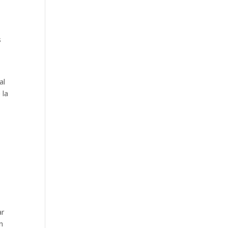
s
al
 la
ar
n