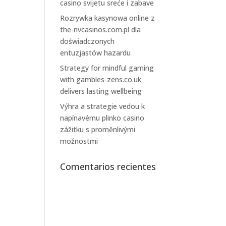
casino svijetu sreće i zabave
Rozrywka kasynowa online z
the-nvcasinos.com.pl dla
doświadczonych
entuzjastów hazardu
Strategy for mindful gaming
with gambles-zens.co.uk
delivers lasting wellbeing
Výhra a strategie vedou k
napínavému plinko casino
zážitku s proměnlivými
možnostmi
Comentarios recientes