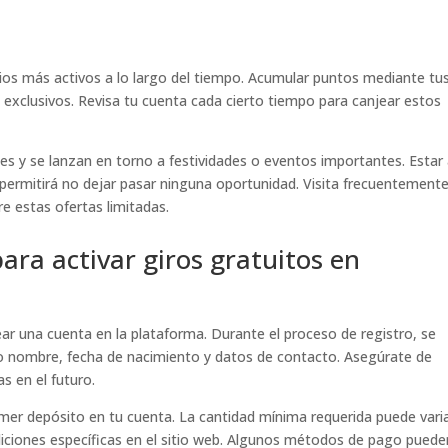
ios más activos a lo largo del tiempo. Acumular puntos mediante tu
s exclusivos. Revisa tu cuenta cada cierto tiempo para canjear estos
 y se lanzan en torno a festividades o eventos importantes. Estar 
e permitirá no dejar pasar ninguna oportunidad. Visita frecuentemente
e estas ofertas limitadas.
ara activar giros gratuitos en
rear una cuenta en la plataforma. Durante el proceso de registro, se
mo nombre, fecha de nacimiento y datos de contacto. Asegúrate de
as en el futuro.
rimer depósito en tu cuenta. La cantidad mínima requerida puede vari
diciones específicas en el sitio web. Algunos métodos de pago puede