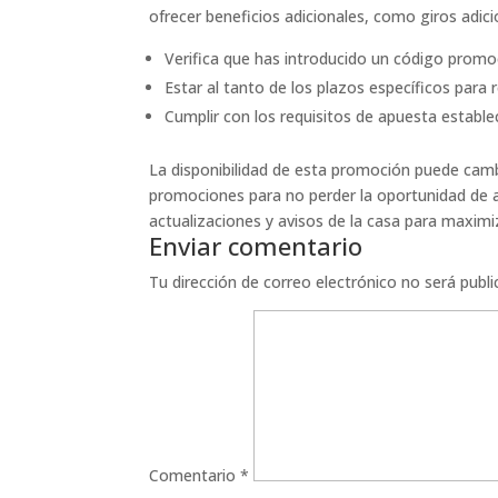
ofrecer beneficios adicionales, como giros adici
Verifica que has introducido un código promoc
Estar al tanto de los plazos específicos para 
Cumplir con los requisitos de apuesta estable
La disponibilidad de esta promoción puede cam
promociones para no perder la oportunidad de a
actualizaciones y avisos de la casa para maximiz
Enviar comentario
Tu dirección de correo electrónico no será publi
Comentario
*