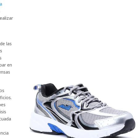
ia
á
ealizar
,
de las
es
s
ipar en
ensas
los
icios.
bes
isis
ecuada
encia