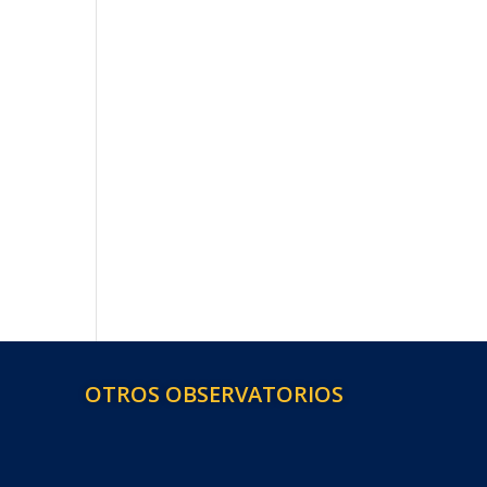
OTROS OBSERVATORIOS