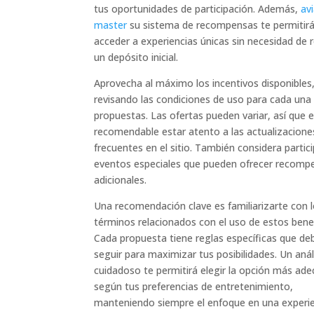
tus oportunidades de participación. Además,
av
master
su sistema de recompensas te permitir
acceder a experiencias únicas sin necesidad de r
un depósito inicial.
Aprovecha al máximo los incentivos disponibles
revisando las condiciones de uso para cada una 
propuestas. Las ofertas pueden variar, así que 
recomendable estar atento a las actualizacione
frecuentes en el sitio. También considera partic
eventos especiales que pueden ofrecer recomp
adicionales.
Una recomendación clave es familiarizarte con 
términos relacionados con el uso de estos benef
Cada propuesta tiene reglas específicas que de
seguir para maximizar tus posibilidades. Un anál
cuidadoso te permitirá elegir la opción más ad
según tus preferencias de entretenimiento,
manteniendo siempre el enfoque en una experi