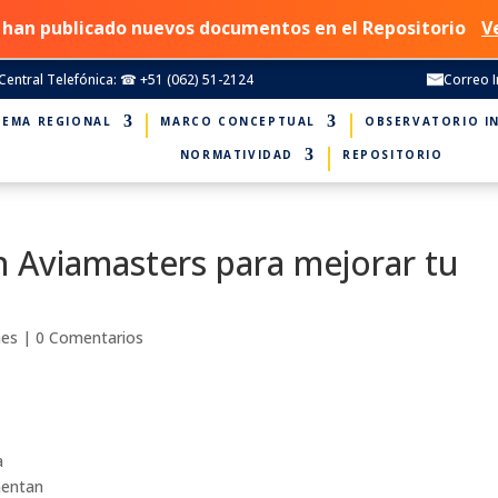
 han publicado nuevos documentos en el Repositorio
V
Central Telefónica: ☎ +51 (062) 51-2124
Correo I
TEMA REGIONAL
MARCO CONCEPTUAL
OBSERVATORIO I
NORMATIVIDAD
REPOSITORIO
en Aviamasters para mejorar tu
mes
|
0 Comentarios
a
mentan