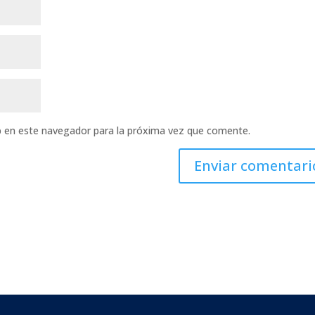
b en este navegador para la próxima vez que comente.