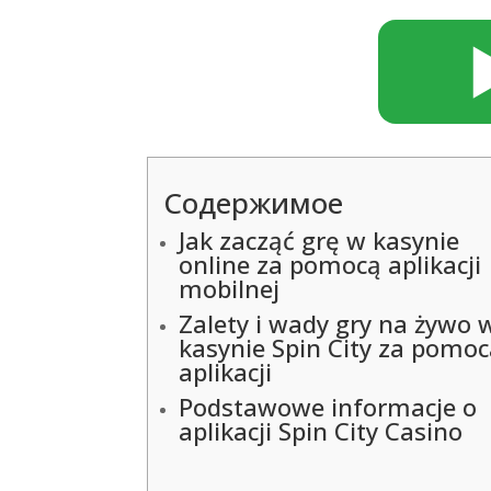
Содержимое
Jak zacząć grę w kasynie
online za pomocą aplikacji
mobilnej
Zalety i wady gry na żywo 
kasynie Spin City za pomo
aplikacji
Podstawowe informacje o
aplikacji Spin City Casino