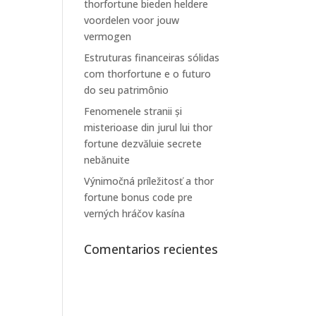
thorfortune bieden heldere
voordelen voor jouw
vermogen
Estruturas financeiras sólidas
com thorfortune e o futuro
do seu patrimônio
Fenomenele stranii și
misterioase din jurul lui thor
fortune dezvăluie secrete
nebănuite
Výnimočná príležitosť a thor
fortune bonus code pre
verných hráčov kasína
Comentarios recientes