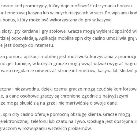
ty casino kod promocyjny, który daje możliwość otrzymania bonusu
internetowej kasyna lub w innych miejscach w sieci. Po wpisaniu kod
 bonus, który może być wykorzystany do gry w kasynie.
m sloty, gry karciane i gry stołowe. Gracze mogą wybierać spośród wi
rdziej odpowiadają. Aplikacja mobilna spin city casino umożliwia grę 
e jest dostęp do internetu.
 za pomocą aplikacji mobilnej jest możliwość korzystania z promocji 
mocje i turnieje, w których gracze mogą wziąć udział i wygrać nagro
warto regularnie odwiedzać stronę internetową kasyna lub śledzić 
zpieczna i niezawodna, dzięki czemu gracze mogą czuć się komforto
ane, a dane osobowe graczy są chronione zgodnie z najwyższymi
e mogą skupić się na grze i nie martwić się o swoje dane.
, spin city casino oferuje pomocną obsługę klienta. Gracze mogą
lektronicznej, telefonu lub czatu na żywo. Obsługa jest dostępna 
 graczom w rozwiązaniu wszelkich problemów.