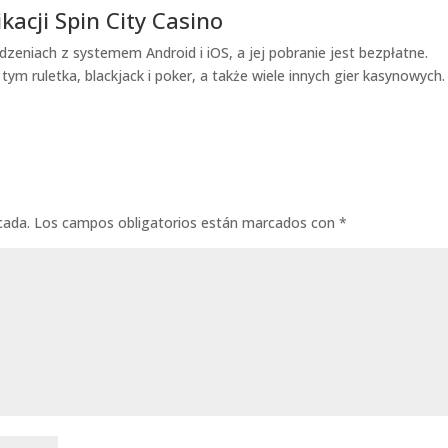
acji Spin City Casino
ądzeniach z systemem Android i iOS, a jej pobranie jest bezpłatne.
tym ruletka, blackjack i poker, a także wiele innych gier kasynowych.
cada.
Los campos obligatorios están marcados con
*