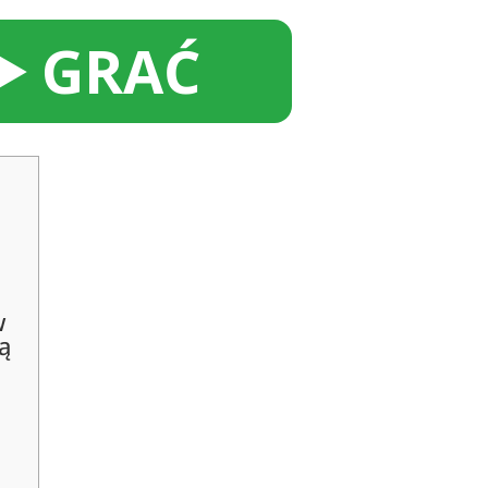
▶️ GRAĆ
w
cą