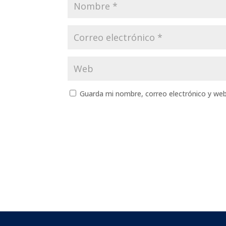
Guarda mi nombre, correo electrónico y we