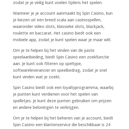
zodat je je veilig kunt voelen tijdens het spelen.
Wanneer je je account aanmaakt bij Spin Casino, kun
je kiezen uit een breed scala aan casinospellen,
waaronder video slots, klassieke slots, blackjack,
roulette en baccarat. Het casino biedt ook een
mobiele app, zodat je kunt spelen waar je maar wilt.
Om je te helpen bij het vinden van de juiste
speelaanbieding, biedt Spin Casino een zoekfunctie
aan. Je kunt ook filteren op speltype,
softwareleverancier en speelbedrag, zodat je snel
kunt vinden wat je zoekt.
Spin Casino biedt ook een loyaltyprogramma, waarbij
je punten kunt verdienen voor het spelen van
spelletjes. Je kunt deze punten gebruiken om prijzen
en andere beloningen te verkrijgen.
Om je te helpen bij het beheren van je account, biedt
Spin Casino een klantenservice die beschikbaar is 24