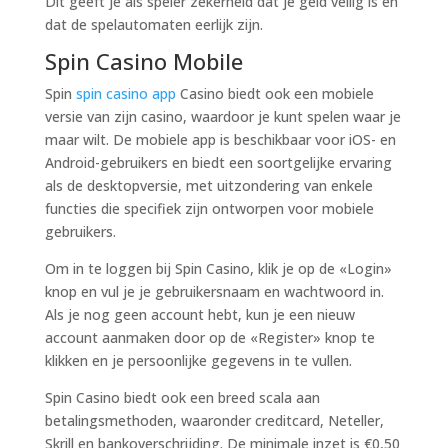
Dit geeft je als speler zekerheid dat je geld veilig is en
dat de spelautomaten eerlijk zijn.
Spin Casino Mobile
Spin
spin casino app
Casino biedt ook een mobiele
versie van zijn casino, waardoor je kunt spelen waar je
maar wilt. De mobiele app is beschikbaar voor iOS- en
Android-gebruikers en biedt een soortgelijke ervaring
als de desktopversie, met uitzondering van enkele
functies die specifiek zijn ontworpen voor mobiele
gebruikers.
Om in te loggen bij Spin Casino, klik je op de «Login»
knop en vul je je gebruikersnaam en wachtwoord in.
Als je nog geen account hebt, kun je een nieuw
account aanmaken door op de «Register» knop te
klikken en je persoonlijke gegevens in te vullen.
Spin Casino biedt ook een breed scala aan
betalingsmethoden, waaronder creditcard, Neteller,
Skrill en bankoverschrijding. De minimale inzet is €0,50