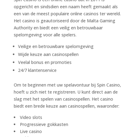
opgericht en sindsdien een naam heeft gemaakt als
een van de meest populaire online casinos ter wereld.
Het casino is geautoriseerd door de Malta Gaming
Authority en biedt een veilig en betrouwbaar
spelomgeving voor alle spelers.
Veilige en betrouwbare spelomgeving
Wijde keuze aan casinospellen
Veelal bonus en promoties
24/7 klantenservice
Om te beginnen met uw spelavontuur bij Spin Casino,
hoeft u zich niet te registreren. U kunt direct aan de
slag met het spelen van casinospellen. Het casino
biedt een brede keuze aan casinospellen, waaronder:
Video slots
Progressieve gokkasten
Live casino