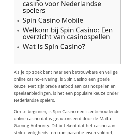
casino voor Nederlandse
spelers
Spin Casino Mobile
Welkom bij Spin Casino: Een
overzicht van casinospellen
Wat is Spin Casino?
Als je op zoek bent naar een betrouwbare en veilige
online casino-ervaring, is Spin Casino een goede
keuze. Met zijn brede aanbod aan casinospellen en
speelaanbiedingen, is het een populaire keuze onder
Nederlandse spelers.
Om te beginnen, is Spin Casino een licentiehoudende
online casino dat is geautoriseerd door de Malta
Gaming Authority. Dit betekent dat het casino aan
strikte veiligheids- en transparantie-eisen voldoet,