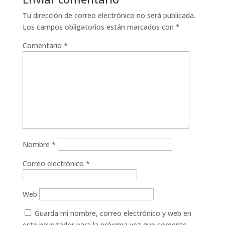
Tu dirección de correo electrónico no será publicada.
Los campos obligatorios están marcados con
*
Comentario
*
Nombre
*
Correo electrónico
*
Web
Guarda mi nombre, correo electrónico y web en
este navegador para la próxima vez que comente.