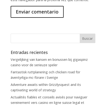
Entradas recientes
Vergelijking van kansen en bonussen bij gigaspinz
casino voor de serieuze speler
Fantastisk ruttplanering och chicken road för
äventyrliga mc-förare i Sverige
Adventure awaits within Grizzlysquest and its
captivating world of strategy
Actualités fiables et conseils avisés pour naviguer
sereinement vers casino en ligne suisse legal et