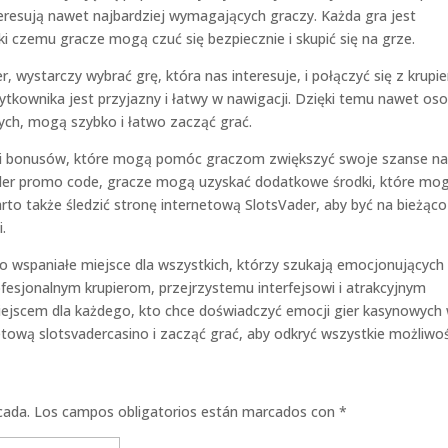
teresują nawet najbardziej wymagających graczy. Każda gra jest
ki czemu gracze mogą czuć się bezpiecznie i skupić się na grze.
 wystarczy wybrać grę, która nas interesuje, i połączyć się z krupi
użytkownika jest przyjazny i łatwy w nawigacji. Dzięki temu nawet oso
ych, mogą szybko i łatwo zacząć grać.
ji i bonusów, które mogą pomóc graczom zwiększyć swoje szanse n
der promo code, gracze mogą uzyskać dodatkowe środki, które mo
to także śledzić stronę internetową SlotsVader, aby być na bieżąco
.
wspaniałe miejsce dla wszystkich, którzy szukają emocjonujących 
ofesjonalnym krupierom, przejrzystemu interfejsowi i atrakcyjnym
iejscem dla każdego, kto chce doświadczyć emocji gier kasynowych
tową slotsvadercasino i zacząć grać, aby odkryć wszystkie możliwoś
cada.
Los campos obligatorios están marcados con
*