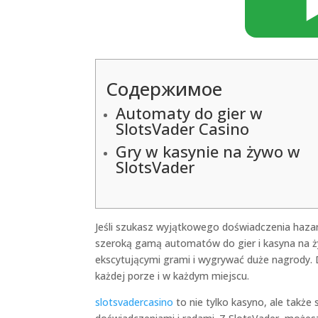
Содержимое
Automaty do gier w
SlotsVader Casino
Gry w kasynie na żywo w
SlotsVader
Jeśli szukasz wyjątkowego doświadczenia hazar
szeroką gamą automatów do gier i kasyna na ży
ekscytującymi grami i wygrywać duże nagrody. 
każdej porze i w każdym miejscu.
slotsvadercasino
to nie tylko kasyno, ale także