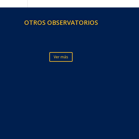
OTROS OBSERVATORIOS
Ver más