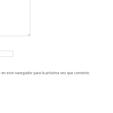
b en este navegador para la próxima vez que comente.