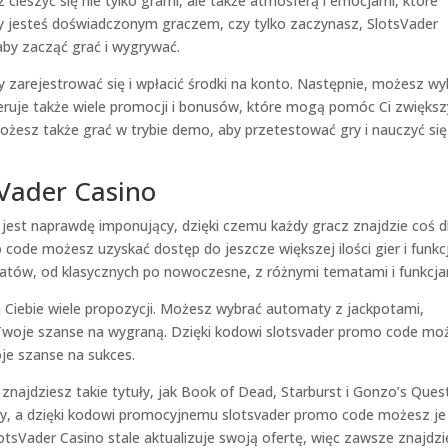
cieszyć się nie tylko grami, ale także atmosferą i emocjami, które
y jesteś doświadczonym graczem, czy tylko zaczynasz, SlotsVader
aby zacząć grać i wygrywać.
 zarejestrować się i wpłacić środki na konto. Następnie, możesz wy
feruje także wiele promocji i bonusów, które mogą pomóc Ci zwiększ
ożesz także grać w trybie demo, aby przetestować gry i nauczyć się
Vader Casino
est naprawdę imponujący, dzięki czemu każdy gracz znajdzie coś d
ode możesz uzyskać dostęp do jeszcze większej ilości gier i funkcj
atów, od klasycznych po nowoczesne, z różnymi tematami i funkcja
a Ciebie wiele propozycji. Możesz wybrać automaty z jackpotami,
ą Twoje szanse na wygraną. Dzięki kodowi slotsvader promo code mo
je szanse na sukces.
ajdziesz takie tytuły, jak Book of Dead, Starburst i Gonzo’s Quest
czy, a dzięki kodowi promocyjnemu slotsvader promo code możesz je
tsVader Casino stale aktualizuje swoją ofertę, więc zawsze znajdzi