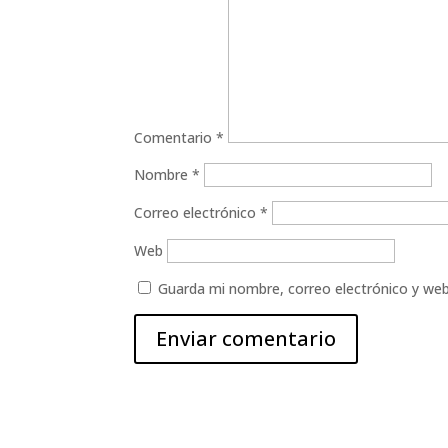
Comentario
*
Nombre
*
Correo electrónico
*
Web
Guarda mi nombre, correo electrónico y we