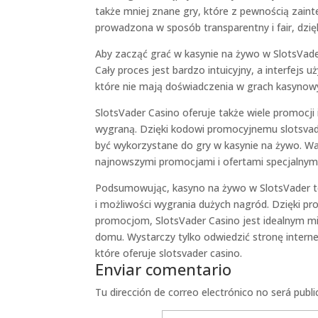
także mniej znane gry, które z pewnością zain
prowadzona w sposób transparentny i fair, dzię
Aby zacząć grać w kasynie na żywo w SlotsVader,
Cały proces jest bardzo intuicyjny, a interfejs 
które nie mają doświadczenia w grach kasynow
SlotsVader Casino oferuje także wiele promoc
wygraną. Dzięki kodowi promocyjnemu slotsva
być wykorzystane do gry w kasynie na żywo. War
najnowszymi promocjami i ofertami specjalnymi
Podsumowując, kasyno na żywo w SlotsVader to 
i możliwości wygrania dużych nagród. Dzięki pr
promocjom, SlotsVader Casino jest idealnym m
domu. Wystarczy tylko odwiedzić stronę interne
które oferuje slotsvader casino.
Enviar comentario
Tu dirección de correo electrónico no será publi