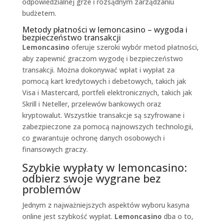
odpowiedzialnej grze i rozsądnym zarządzaniu
budżetem.
Metody płatności w lemoncasino – wygoda i
bezpieczeństwo transakcji
Lemoncasino
oferuje szeroki wybór metod płatności,
aby zapewnić graczom wygodę i bezpieczeństwo
transakcji. Można dokonywać wpłat i wypłat za
pomocą kart kredytowych i debetowych, takich jak
Visa i Mastercard, portfeli elektronicznych, takich jak
Skrill i Neteller, przelewów bankowych oraz
kryptowalut. Wszystkie transakcje są szyfrowane i
zabezpieczone za pomocą najnowszych technologii,
co gwarantuje ochronę danych osobowych i
finansowych graczy.
Szybkie wypłaty w lemoncasino:
odbierz swoje wygrane bez
problemów
Jednym z najważniejszych aspektów wyboru kasyna
online jest szybkość wypłat.
Lemoncasino
dba o to,