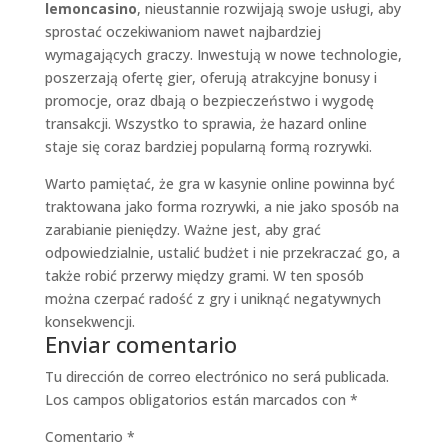
lemoncasino
, nieustannie rozwijają swoje usługi, aby
sprostać oczekiwaniom nawet najbardziej
wymagających graczy. Inwestują w nowe technologie,
poszerzają ofertę gier, oferują atrakcyjne bonusy i
promocje, oraz dbają o bezpieczeństwo i wygodę
transakcji. Wszystko to sprawia, że hazard online
staje się coraz bardziej popularną formą rozrywki.
Warto pamiętać, że gra w kasynie online powinna być
traktowana jako forma rozrywki, a nie jako sposób na
zarabianie pieniędzy. Ważne jest, aby grać
odpowiedzialnie, ustalić budżet i nie przekraczać go, a
także robić przerwy między grami. W ten sposób
można czerpać radość z gry i uniknąć negatywnych
konsekwencji.
Enviar comentario
Tu dirección de correo electrónico no será publicada.
Los campos obligatorios están marcados con
*
Comentario
*