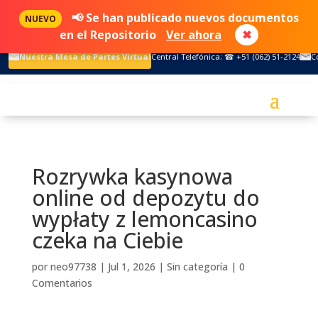
📢 Se han publicado nuevos documentos
NUEVO
en el Repositorio
Ver ahora
✖
Nuestra Mesa de Partes Virtual
Central Telefónica: ☎ +51 (062) 51-2124
C
Rozrywka kasynowa
online od depozytu do
wypłaty z lemoncasino
czeka na Ciebie
por
neo97738
|
Jul 1, 2026
|
Sin categoría
|
0
Comentarios