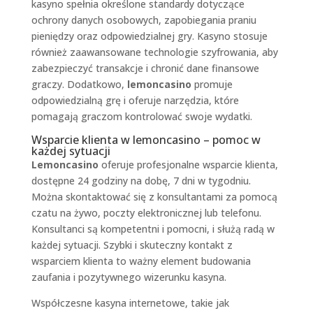
kasyno spełnia określone standardy dotyczące
ochrony danych osobowych, zapobiegania praniu
pieniędzy oraz odpowiedzialnej gry. Kasyno stosuje
również zaawansowane technologie szyfrowania, aby
zabezpieczyć transakcje i chronić dane finansowe
graczy. Dodatkowo,
lemoncasino
promuje
odpowiedzialną grę i oferuje narzędzia, które
pomagają graczom kontrolować swoje wydatki.
Wsparcie klienta w lemoncasino – pomoc w
każdej sytuacji
Lemoncasino
oferuje profesjonalne wsparcie klienta,
dostępne 24 godziny na dobę, 7 dni w tygodniu.
Można skontaktować się z konsultantami za pomocą
czatu na żywo, poczty elektronicznej lub telefonu.
Konsultanci są kompetentni i pomocni, i służą radą w
każdej sytuacji. Szybki i skuteczny kontakt z
wsparciem klienta to ważny element budowania
zaufania i pozytywnego wizerunku kasyna.
Współczesne kasyna internetowe, takie jak