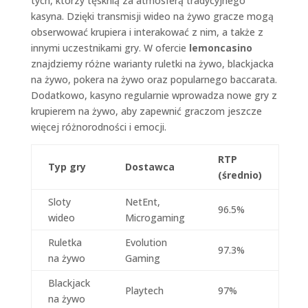
tych, którzy tęsknią za atmosferą tradycyjnego
kasyna. Dzięki transmisji wideo na żywo gracze mogą
obserwować krupiera i interakować z nim, a także z
innymi uczestnikami gry. W ofercie
lemoncasino
znajdziemy różne warianty ruletki na żywo, blackjacka
na żywo, pokera na żywo oraz popularnego baccarata.
Dodatkowo, kasyno regularnie wprowadza nowe gry z
krupierem na żywo, aby zapewnić graczom jeszcze
więcej różnorodności i emocji.
RTP
Typ gry
Dostawca
(średnio)
Sloty
NetEnt,
96.5%
wideo
Microgaming
Ruletka
Evolution
97.3%
na żywo
Gaming
Blackjack
Playtech
97%
na żywo