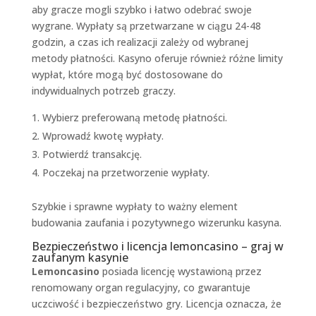
aby gracze mogli szybko i łatwo odebrać swoje
wygrane. Wypłaty są przetwarzane w ciągu 24-48
godzin, a czas ich realizacji zależy od wybranej
metody płatności. Kasyno oferuje również różne limity
wypłat, które mogą być dostosowane do
indywidualnych potrzeb graczy.
Wybierz preferowaną metodę płatności.
Wprowadź kwotę wypłaty.
Potwierdź transakcję.
Poczekaj na przetworzenie wypłaty.
Szybkie i sprawne wypłaty to ważny element
budowania zaufania i pozytywnego wizerunku kasyna.
Bezpieczeństwo i licencja lemoncasino – graj w
zaufanym kasynie
Lemoncasino
posiada licencję wystawioną przez
renomowany organ regulacyjny, co gwarantuje
uczciwość i bezpieczeństwo gry. Licencja oznacza, że