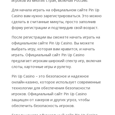
игроков из многих стран, включая Россию.
Для начала играть на официальном сайте Pin Up
Casino вам нужно зарегистрироваться. Это можно
сделать в считанные минуты, просто заполнив
форму регистрации и подтвердив свой возраст.
После регистрации вы сможете начать играть на
официальном сайте Pin Up Casino. Вы можете
выбрать игру, которая вам нравится, и начать
играть. Официальный сайт Pin Up Casino
предлагает игрокам широкий спектр игр, включая
слоты, карточные игры и рулетку.
Pin Up Casino – это безопасное и надежное
онлайн-казино, которое использует современные
технологии для обеспечения безопасности
игроков. Официальный сайт Pin Up Casino
защищен от хакеров и других угроз, чтобы
обеспечить безопасность игроков.