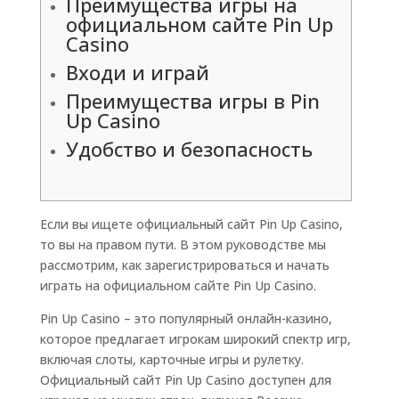
Преимущества игры на
официальном сайте Pin Up
Casino
Входи и играй
Преимущества игры в Pin
Up Casino
Удобство и безопасность
Если вы ищете официальный сайт Pin Up Casino,
то вы на правом пути. В этом руководстве мы
рассмотрим, как зарегистрироваться и начать
играть на официальном сайте Pin Up Casino.
Pin Up Casino – это популярный онлайн-казино,
которое предлагает игрокам широкий спектр игр,
включая слоты, карточные игры и рулетку.
Официальный сайт Pin Up Casino доступен для