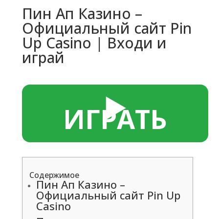
Пин Ап Казино –
Официальный сайт Pin
Up Casino | Входи и
играй
▶️
ИГРАТЬ
Содержимое
Пин Ап Казино –
Официальный сайт Pin Up
Casino