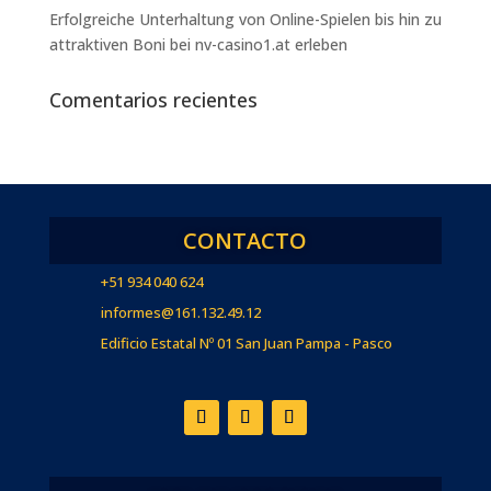
Erfolgreiche Unterhaltung von Online-Spielen bis hin zu
attraktiven Boni bei nv-casino1.at erleben
Comentarios recientes
CONTACTO
+51 934 040 624
informes@161.132.49.12
Edificio Estatal Nº 01 San Juan Pampa - Pasco