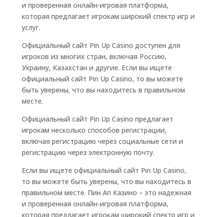
и проверенная онлайн-игровая платформа,
которая предлагает игрокам широкий спектр игр и
услуг.
Официальный сайт Pin Up Casino доступен для
игроков из многих стран, включая Россию,
Украину, Казахстан и другие. Если вы ищете
официальный сайт Pin Up Casino, то вы можете
быть уверены, что вы находитесь в правильном
месте.
Официальный сайт Pin Up Casino предлагает
игрокам несколько способов регистрации,
включая регистрацию через социальные сети и
регистрацию через электронную почту.
Если вы ищете официальный сайт Pin Up Casino,
то вы можете быть уверены, что вы находитесь в
правильном месте. Пин Ап Казино – это надежная
и проверенная онлайн-игровая платформа,
которая предлагает игрокам широкий спектр игр и