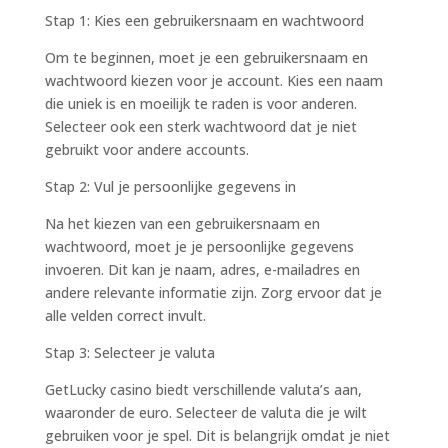
Stap 1: Kies een gebruikersnaam en wachtwoord
Om te beginnen, moet je een gebruikersnaam en
wachtwoord kiezen voor je account. Kies een naam
die uniek is en moeilijk te raden is voor anderen.
Selecteer ook een sterk wachtwoord dat je niet
gebruikt voor andere accounts.
Stap 2: Vul je persoonlijke gegevens in
Na het kiezen van een gebruikersnaam en
wachtwoord, moet je je persoonlijke gegevens
invoeren. Dit kan je naam, adres, e-mailadres en
andere relevante informatie zijn. Zorg ervoor dat je
alle velden correct invult.
Stap 3: Selecteer je valuta
GetLucky casino biedt verschillende valuta’s aan,
waaronder de euro. Selecteer de valuta die je wilt
gebruiken voor je spel. Dit is belangrijk omdat je niet