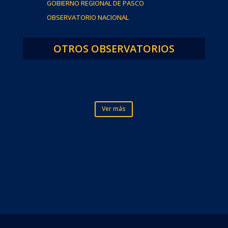
GOBIERNO REGIONAL DE PASCO
OBSERVATORIO NACIONAL
OTROS OBSERVATORIOS
Ver más