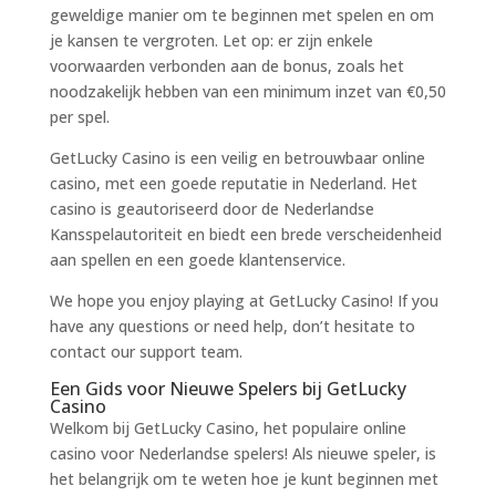
geweldige manier om te beginnen met spelen en om
je kansen te vergroten. Let op: er zijn enkele
voorwaarden verbonden aan de bonus, zoals het
noodzakelijk hebben van een minimum inzet van €0,50
per spel.
GetLucky Casino is een veilig en betrouwbaar online
casino, met een goede reputatie in Nederland. Het
casino is geautoriseerd door de Nederlandse
Kansspelautoriteit en biedt een brede verscheidenheid
aan spellen en een goede klantenservice.
We hope you enjoy playing at GetLucky Casino! If you
have any questions or need help, don’t hesitate to
contact our support team.
Een Gids voor Nieuwe Spelers bij GetLucky
Casino
Welkom bij GetLucky Casino, het populaire online
casino voor Nederlandse spelers! Als nieuwe speler, is
het belangrijk om te weten hoe je kunt beginnen met