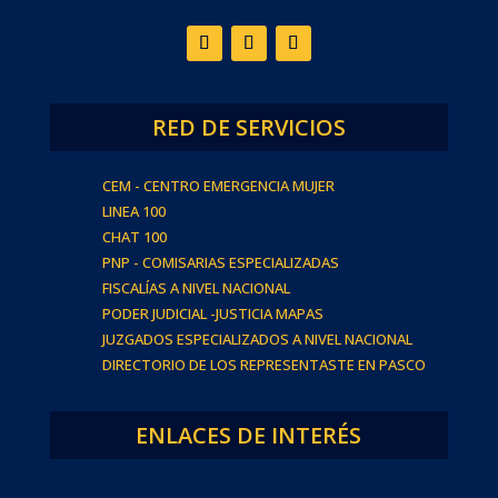
RED DE SERVICIOS
CEM - CENTRO EMERGENCIA MUJER
LINEA 100
CHAT 100
PNP - COMISARIAS ESPECIALIZADAS
FISCALÍAS A NIVEL NACIONAL
PODER JUDICIAL -JUSTICIA MAPAS
JUZGADOS ESPECIALIZADOS A NIVEL NACIONAL
DIRECTORIO DE LOS REPRESENTASTE EN PASCO
ENLACES DE INTERÉS