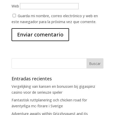
Web
Guarda mi nombre, correo electrónico y web en
este navegador para la próxima vez que comente.
Entradas recientes
Vergelijking van kansen en bonussen bij gigaspinz
casino voor de serieuze speler
Fantastisk ruttplanering och chicken road för
äventyrliga mc-förare i Sverige
Adventure awaits within Grizzlysquest and its