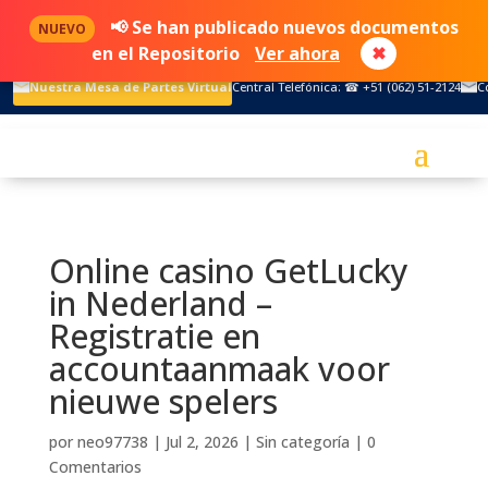
📢 Se han publicado nuevos documentos
NUEVO
en el Repositorio
Ver ahora
✖
Nuestra Mesa de Partes Virtual
Central Telefónica: ☎ +51 (062) 51-2124
C
Online casino GetLucky
in Nederland –
Registratie en
accountaanmaak voor
nieuwe spelers
por
neo97738
|
Jul 2, 2026
|
Sin categoría
|
0
Comentarios