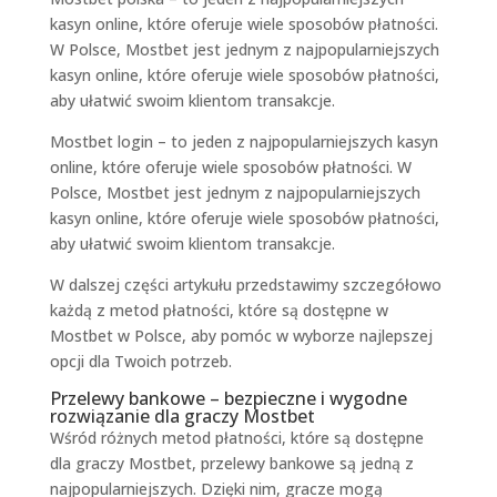
kasyn online, które oferuje wiele sposobów płatności.
W Polsce, Mostbet jest jednym z najpopularniejszych
kasyn online, które oferuje wiele sposobów płatności,
aby ułatwić swoim klientom transakcje.
Mostbet login – to jeden z najpopularniejszych kasyn
online, które oferuje wiele sposobów płatności. W
Polsce, Mostbet jest jednym z najpopularniejszych
kasyn online, które oferuje wiele sposobów płatności,
aby ułatwić swoim klientom transakcje.
W dalszej części artykułu przedstawimy szczegółowo
każdą z metod płatności, które są dostępne w
Mostbet w Polsce, aby pomóc w wyborze najlepszej
opcji dla Twoich potrzeb.
Przelewy bankowe – bezpieczne i wygodne
rozwiązanie dla graczy Mostbet
Wśród różnych metod płatności, które są dostępne
dla graczy Mostbet, przelewy bankowe są jedną z
najpopularniejszych. Dzięki nim, gracze mogą