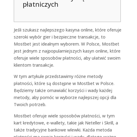
płatniczych
Jeśli szukasz najlepszego kasyna online, które oferuje
szeroki wybór gier i bezpieczne transakcje, to
Mostbet jest idealnym wyborem. W Polsce, Mostbet
jest jednym z najpopularniejszych kasyn online, które
oferuje wiele sposobów płatności, aby ułatwić swoim
klientom transakcje.
W tym artykule przedstawimy różne metody
płatności, które są dostępne w Mostbet w Polsce.
Będziemy także omawialić korzyści i wady każdej
metody, aby pomóc w wyborze najlepszej opcji dla
Twoich potrzeb.
Mostbet oferuje wiele sposobów płatności, w tym
kart kredytowe, e-wallety, takie jak Neteller i Skrill, a
także tradycyjne bankowe wlewki. Każda metoda
płatności ma swoje korzyści i wady, dlatego ważne