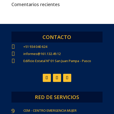
Comentarios recientes
CONTACTO

+51 934 040 624

informes@161.132.49.12

Edificio Estatal Nº 01 San Juan Pampa - Pasco
RED DE SERVICIOS
9
CEM - CENTRO EMERGENCIA MUJER