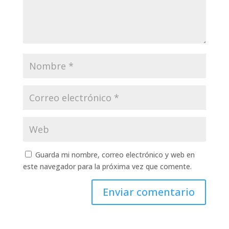
Guarda mi nombre, correo electrónico y web en
este navegador para la próxima vez que comente.