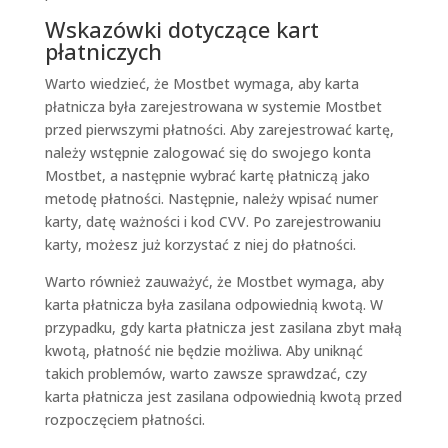
Wskazówki dotyczące kart
płatniczych
Warto wiedzieć, że Mostbet wymaga, aby karta
płatnicza była zarejestrowana w systemie Mostbet
przed pierwszymi płatności. Aby zarejestrować kartę,
należy wstępnie zalogować się do swojego konta
Mostbet, a następnie wybrać kartę płatniczą jako
metodę płatności. Następnie, należy wpisać numer
karty, datę ważności i kod CVV. Po zarejestrowaniu
karty, możesz już korzystać z niej do płatności.
Warto również zauważyć, że Mostbet wymaga, aby
karta płatnicza była zasilana odpowiednią kwotą. W
przypadku, gdy karta płatnicza jest zasilana zbyt małą
kwotą, płatność nie będzie możliwa. Aby uniknąć
takich problemów, warto zawsze sprawdzać, czy
karta płatnicza jest zasilana odpowiednią kwotą przed
rozpoczęciem płatności.