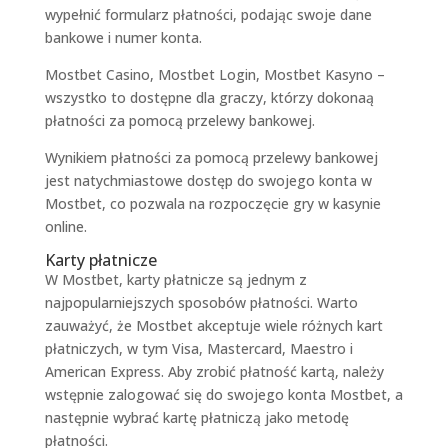
wypełnić formularz płatności, podając swoje dane
bankowe i numer konta.
Mostbet Casino, Mostbet Login, Mostbet Kasyno –
wszystko to dostępne dla graczy, którzy dokonaą
płatności za pomocą przelewy bankowej.
Wynikiem płatności za pomocą przelewy bankowej
jest natychmiastowe dostęp do swojego konta w
Mostbet, co pozwala na rozpoczęcie gry w kasynie
online.
Karty płatnicze
W Mostbet, karty płatnicze są jednym z
najpopularniejszych sposobów płatności. Warto
zauważyć, że Mostbet akceptuje wiele różnych kart
płatniczych, w tym Visa, Mastercard, Maestro i
American Express. Aby zrobić płatność kartą, należy
wstępnie zalogować się do swojego konta Mostbet, a
następnie wybrać kartę płatniczą jako metodę
płatności.