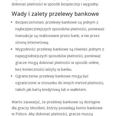
dokonać płatności w sposób bezpieczny i wygodny.
Wady i zalety przelewy bankowe
Bezpieczeństwo: przelewy bankowe są jednym z
najbezpieczniejszych sposobów płatności, ponieważ
transakcje są realizowane przez bank, a nie przez
stronę internetową.
Wygodność: przelewy bankowe są również jednym z
najwygodniejszych sposobów płatności, ponieważ
gracze mogą dokonać płatności w sposób online,
bez konieczności wizyty w banku.
Ograniczenia: przelewy bankowe mogą być
ograniczone w stosunku do innych metod płatności,
takich jak kartą kredytową lub e-walletem.
Warto zauważyć, że przelewy bankowe są dostępne
dla graczy Mostbet, którzy posiadają konto bankowe
w Polsce. Aby dokonać płatności, gracze muszą