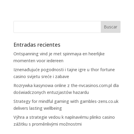
Entradas recientes
Ontspanning vind je met spinmaya en heerlijke
momenten voor iedereen
Iznenađujuće pogodnosti i tajne igre u thor fortune
casino svijetu sreće i zabave
Rozrywka kasynowa online z the-nvcasinos.com.pl dla
doświadczonych entuzjastów hazardu
Strategy for mindful gaming with gambles-zens.co.uk
delivers lasting wellbeing
Výhra a strategie vedou k napínavému plinko casino
zážitku s proměnlivými možnostmi