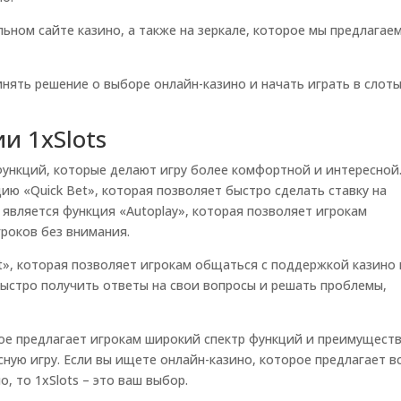
льном сайте казино, а также на зеркале, которое мы предлагае
нять решение о выборе онлайн-казино и начать играть в слоты
и 1xSlots
функций, которые делают игру более комфортной и интересной
ию «Quick Bet», которая позволяет быстро сделать ставку на
является функция «Autoplay», которая позволяет игрокам
гроков без внимания.
at», которая позволяет игрокам общаться с поддержкой казино 
быстро получить ответы на свои вопросы и решать проблемы,
орое предлагает игрокам широкий спектр функций и преимуществ
ую игру. Если вы ищете онлайн-казино, которое предлагает вс
, то 1xSlots – это ваш выбор.