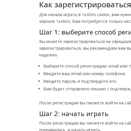
Как зарегистрироваться 
Для начала играть в 1xslots casino, вам ну
зеркале 1xslots. Вам потребуется только не
Шаг 1: выберите способ ре
Вы можете зарегистрироваться на официально
зарегистрироваться, мы рекомендуем вам вы
надежен.
Выберите способ регистрации: email или 
Введите ваш email или номер телефона.
Введите пароль и подтвердите его.
Вам будет отправлено письмо с подтверж
После регистрации вы сможете войти на сайт
Шаг 2: начать играть
После регистрации вы сможете войти на сай
понравилась, и начать играть.