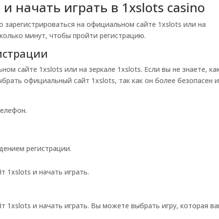
и начать играть в 1xslots casino
жно зарегистрироваться на официальном сайте 1xslots или на
сколько минут, чтобы пройти регистрацию.
гистрации
м сайте 1xslots или на зеркале 1xslots. Если вы не знаете, ка
брать официальный сайт 1xslots, так как он более безопасен 
телефон.
дением регистрации.
 1xslots и начать играть.
т 1xslots и начать играть. Вы можете выбрать игру, которая в