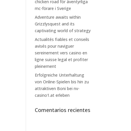
chicken road för äventyrliga
mc-förare i Sverige
Adventure awaits within
Grizzlysquest and its
captivating world of strategy
Actualités fiables et conseils
avisés pour naviguer
sereinement vers casino en
ligne suisse legal et profiter
pleinement
Erfolgreiche Unterhaltung
von Online-Spielen bis hin zu
attraktiven Boni bei nv-
casino1.at erleben
Comentarios recientes