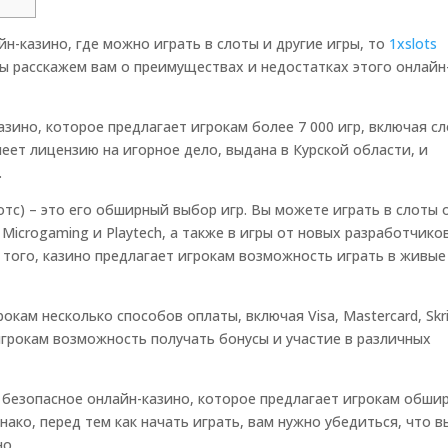
н-казино, где можно играть в слоты и другие игры, то
1xslots
 мы расскажем вам о преимуществах и недостатках этого онлайн
казино, которое предлагает игрокам более 7 000 игр, включая с
меет лицензию на игорное дело, выдана в Курской области, и
.
отс) – это его обширный выбор игр. Вы можете играть в слоты 
 Microgaming и Playtech, а также в игры от новых разработчико
 того, казино предлагает игрокам возможность играть в живые
окам несколько способов оплаты, включая Visa, Mastercard, Skril
 игрокам возможность получать бонусы и участие в различных
 и безопасное онлайн-казино, которое предлагает игрокам обши
ако, перед тем как начать играть, вам нужно убедиться, что в
но.