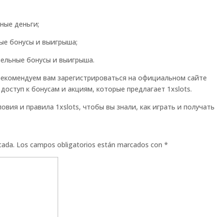
ные деньги;
ые бонусы и выигрыша;
ельные бонусы и выигрыша.
ы рекомендуем вам зарегистрироваться на официальном сайте
 доступ к бонусам и акциям, которые предлагает 1xslots.
вия и правила 1xslots, чтобы вы знали, как играть и получать
cada.
Los campos obligatorios están marcados con
*