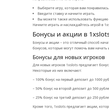
Выберите игру, которая вам понравилась
Введите ставку и начните играть.
Вы можете также использовать функцию 
Начните играть и наслаждайтесь игрой в 1xsl
Бонусы и акции в 1xslot
Бонусы и акции – это отличный способ начат
бонусов, которые могут помочь вам начать 
Бонусы для новых игроков
Для новых игроков 1xslots предлагает бону
Некоторые из них включают:
– 100% бонус на первый депозит до 1000 руб
– 50% бонус на второй депозит до 500 рубле
– 25% бонус на третий депозит до 250 рубле
Кроме того, 1xslots предлагает акции, кот