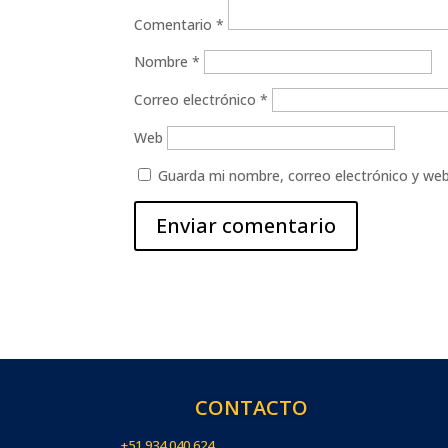
Comentario
*
Nombre
*
Correo electrónico
*
Web
Guarda mi nombre, correo electrónico y we
CONTACTO
+51 934 040 624