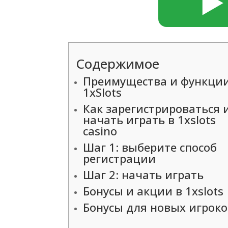
▶
Содержимое
Преимущества и функци
1xSlots
Как зарегистрироваться 
начать играть в 1xslots
casino
Шаг 1: выберите способ
регистрации
Шаг 2: начать играть
Бонусы и акции в 1xslots
Бонусы для новых игрок