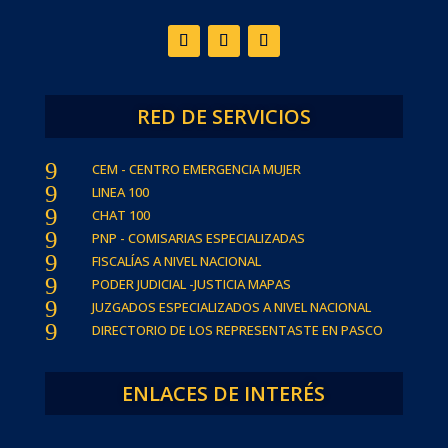
RED DE SERVICIOS
9
CEM - CENTRO EMERGENCIA MUJER
9
LINEA 100
9
CHAT 100
9
PNP - COMISARIAS ESPECIALIZADAS
9
FISCALÍAS A NIVEL NACIONAL
9
PODER JUDICIAL -JUSTICIA MAPAS
9
JUZGADOS ESPECIALIZADOS A NIVEL NACIONAL
9
DIRECTORIO DE LOS REPRESENTASTE EN PASCO
ENLACES DE INTERÉS