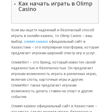
Как начать играть в Olimp
Casino
Если вы ищете надежный и безопасный способ
играть в онлайн-казино, то Olimp Casino – ваш
выбор.
олимп казино
официальный сайт в
Казахстане – это популярная платформа, которая
предлагает игрокам широкий спектр игр и услуг.
Олимпбет – это бренд, который известен своей
надежностью и безопасностью. Он предлагает
игрокам возможность играть в различных играх,
включая слоты, карточные игры и другие.
Олимпбет также предлагает игрокам
возможность делать ставки на спорт и другие
события.
Олимп казино официальный сайт в Казахстане –
это место, где вы можете играть безопасно и