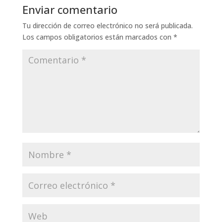
Enviar comentario
Tu dirección de correo electrónico no será publicada.
Los campos obligatorios están marcados con
*