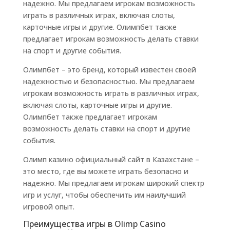
надежно. Мы предлагаем игрокам возможность
играть в различных играх, включая слоты,
карточные игры и другие. Олимпбет также
предлагает игрокам возможность делать ставки
на спорт и другие события.
Олимпбет – это бренд, который известен своей
надежностью и безопасностью. Мы предлагаем
игрокам возможность играть в различных играх,
включая слоты, карточные игры и другие.
Олимпбет также предлагает игрокам
возможность делать ставки на спорт и другие
события.
Олимп казино официальный сайт в Казахстане –
это место, где вы можете играть безопасно и
надежно. Мы предлагаем игрокам широкий спектр
игр и услуг, чтобы обеспечить им наилучший
игровой опыт.
Преимущества игры в Olimp Casino