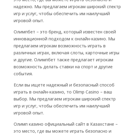
надежно. Мы предлагаем игрокам широкий спектр
игр и услуг, чтобы обеспечить им наилучший
игровой опыт.
Олимпбет – это бренд, который известен своей
инновационной подходом к онлайн-казино. Мы
предлагаем игрокам возможность играть в
различных играх, включая слоты, карточные игры
и другие. Олимпбет также предлагает игрокам
возможность делать ставки на спорт и другие
события.
Если вы ищете надежный и безопасный способ
играть в онлайн-казино, то Olimp Casino – ваш
выбор. Мы предлагаем игрокам широкий спектр
игр и услуг, чтобы обеспечить им наилучший
игровой опыт.
Олимп казино официальный сайт в Казахстане –
это место, где вы можете играть безопасно и