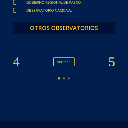

GOBIERNO REGIONAL DE PASCO

OBSERVATORIO NACIONAL
OTROS OBSERVATORIOS
Ver más