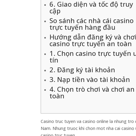
6. Giao diện và tốc độ truy
cập
So sánh các nhà cái casino
trực tuyến hàng đầu
Hướng dẫn đăng ký và chơ
casino trực tuyến an toàn
1. Chọn casino trực tuyến 
tín
2. Đăng ký tài khoản
3. Nạp tiền vào tài khoản
4. Chọn trò chơi và chơi an
toàn
Casino truc tuyen va casino online la nhung tro
Nam. Nhung truoc khi chon mot nha cai casino u
casino truc tuyen.