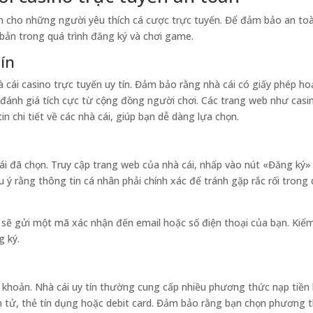
dẫn cho những người yêu thích cá cược trực tuyến. Để đảm bảo an to
bản trong quá trình đăng ký và chơi game.
tín
 cái casino trực tuyến uy tín. Đảm bảo rằng nhà cái có giấy phép ho
 đánh giá tích cực từ cộng đồng người chơi. Các trang web như casi
in chi tiết về các nhà cái, giúp bạn dễ dàng lựa chọn.
cái đã chọn. Truy cập trang web của nhà cái, nhấp vào nút «Đăng ký»
 ý rằng thông tin cá nhân phải chính xác để tránh gặp rắc rối trong
 sẽ gửi một mã xác nhận đến email hoặc số điện thoại của bạn. Kiểm
g ký.
ài khoản. Nhà cái uy tín thường cung cấp nhiều phương thức nạp tiền
 tử, thẻ tín dụng hoặc debit card. Đảm bảo rằng bạn chọn phương 