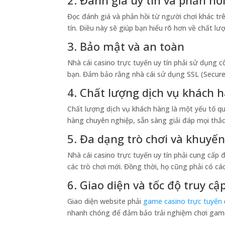
2. Đánh giá uy tín và phản hồ
Đọc đánh giá và phản hồi từ người chơi khác tr
tín. Điều này sẽ giúp bạn hiểu rõ hơn về chất lư
3. Bảo mật và an toàn
Nhà cái casino trực tuyến uy tín phải sử dụng 
bạn. Đảm bảo rằng nhà cái sử dụng SSL (Secure
4. Chất lượng dịch vụ khách 
Chất lượng dịch vụ khách hàng là một yếu tố qua
hàng chuyên nghiệp, sẵn sàng giải đáp mọi thắc
5. Đa dạng trò chơi và khuyế
Nhà cái casino trực tuyến uy tín phải cung cấp 
các trò chơi mới. Đồng thời, họ cũng phải có c
6. Giao diện và tốc độ truy cậ
Giao diện website phải
game casino trực tuyến
nhanh chóng để đảm bảo trải nghiệm chơi ga