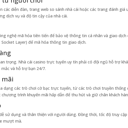
i từ người chơi
ên các diễn đàn, trang web so sánh nhà cái hoặc các trang đánh giá 
ợng dịch vụ và độ tin cậy của nhà cái.
công nghệ mã hóa tiên tiến để bảo vệ thông tin cá nhân và giao dịch
 Socket Layer) để mã hóa thông tin giao dịch.
hàng
n trọng. Nhà cái casino trực tuyến uy tín phải có đội ngũ hỗ trợ kh
 mắc và hỗ trợ bạn 24/7.
n mãi
đa dạng các trò chơi cờ bạc trực tuyến, từ các trò chơi truyền thống
ác chương trình khuyến mãi hấp dẫn để thu hút và giữ chân khách hàn
p
dễ sử dụng và thân thiện với người dùng. Đồng thời, tốc độ truy cập
me mượt mà.