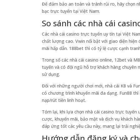
Để đảm bảo an toàn và tránh rủi ro, hãy chọn nh
bạc trực tuyến tại Việt Nam.
So sánh các nhà cái casi
Các nhà cái casino trực tuyến uy tín tại Việt 
chất lượng cao. Vwin nổi bật với giao diện hiện
mãi hấp dẫn. 188bet thì có tỷ lệ cược cạnh tra
Trong số các nhà cái casino online, 12bet và M
tuyến và có đội ngũ hỗ trợ khách hàng chuyên n
sử dụng.
Đối với những người chơi mới, nhà cái K8 và Fun
có chương trình khuyến mãi đa dạng. Fun88 thì
nạp/rút tiền linh hoạt.
Tóm lại, khi lựa chọn nhà cái casino trực tuyến 
cược, khuyến mãi, bảo mật và dịch vụ khách hà
đáp ứng tốt các yêu cầu này, mang lại trải nghi
Hướng dẫn đăng ký và chơ