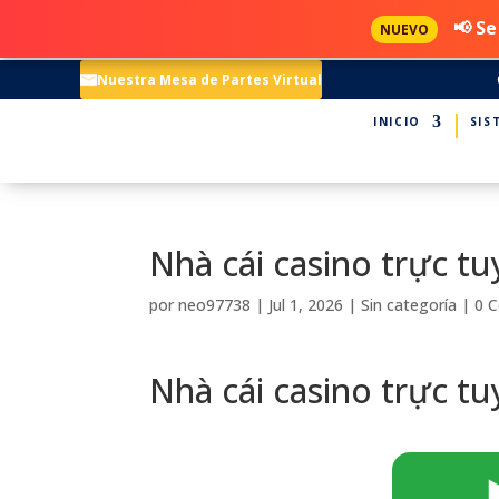
📢 Se
NUEVO
Nuestra Mesa de Partes Virtual
INICIO
SIS
Nhà cái casino trực tu
por
neo97738
|
Jul 1, 2026
|
Sin categoría
|
0 
Nhà cái casino trực tu