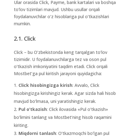
Ular orasida Click, Payme, bank kartalari va boshqa
to’lov tizimlari mavjud. Ushbu usullar orqali
foydalanuvchilar o’z hisoblariga pul o’tkazishlari
mumkin.
2.1. Click
Click – bu O’zbekistonda keng tarqalgan to’lov
tizimidir. U foydalanuvchilarga tez va oson pul
o’tkazish imkoniyatini taqdim etadi. Click orqali
Mostbet’ga pul kiritish jarayoni quyidagicha:
Click hisobingizga kirish
: Avvalo, Click
hisobingizga kirishingiz kerak. Agar sizda hali hisob
mavjud bo’lmasa, uni yaratishingiz kerak.
Pul o’tkazish
: Click ilovasida «Pul o’tkazish»
bo’limini tanlang va Mostbet’ning hisob raqamini
kiriting.
Miqdorni tanlash
: O’tkazmoqchi bo’lgan pul