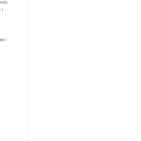
omóc
 i
ie i