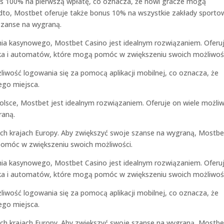
s 100% na pierwszą wpłatę, co oznacza, że nowi gracze mogą
to, Mostbet oferuje także bonus 10% na wszystkie zakłady sporto
szanse na wygraną.
enia kasynowego, Mostbet Casino jest idealnym rozwiązaniem. Oferu
acka i automatów, które mogą pomóc w zwiększeniu swoich możliwośc
iwość logowania się za pomocą aplikacji mobilnej, co oznacza, że
go miejsca.
olsce, Mostbet jest idealnym rozwiązaniem. Oferuje on wiele możli
raną.
ych krajach Europy. Aby zwiększyć swoje szanse na wygraną, Mostbe
 pomóc w zwiększeniu swoich możliwości.
enia kasynowego, Mostbet Casino jest idealnym rozwiązaniem. Oferu
acka i automatów, które mogą pomóc w zwiększeniu swoich możliwośc
iwość logowania się za pomocą aplikacji mobilnej, co oznacza, że
go miejsca.
ych krajach Europy. Aby zwiększyć swoje szanse na wygraną, Mostbe