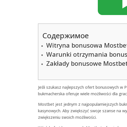
Содержимое
Witryna bonusowa Mostbe
Warunki otrzymania bonu
Zakłady bonusowe Mostbe
Jeśli szukasz najlepszych ofert bonusowych w 
bukmacherska oferuje wiele możliwości dla gra
Mostbet jest jednym z najpopularniejszych bu
kasynowych. Aby zwiększyć swoje szanse na wy
zwiększeniu swoich możliwości.