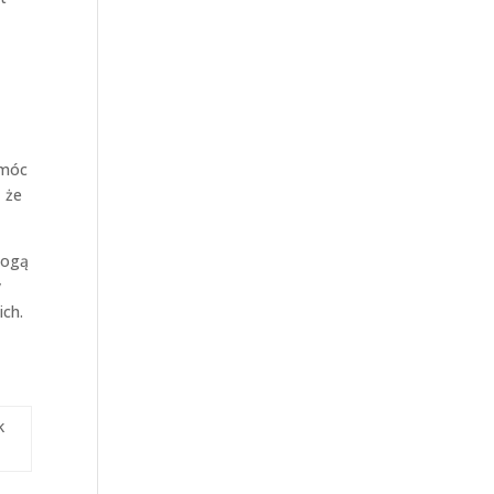
omóc
 że
mogą
y
ich.
k