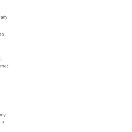
łady
10
l.
zymać
any,
, a