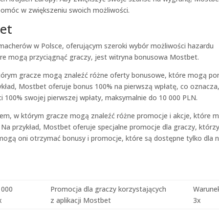
 pomóc w zwiększeniu swoich możliwości.
et
kmacherów w Polsce, oferującym szeroki wybór możliwości hazardu
óre mogą przyciągnąć graczy, jest witryna bonusowa Mostbet.
tórym gracze mogą znaleźć różne oferty bonusowe, które mogą p
ykład, Mostbet oferuje bonus 100% na pierwszą wpłatę, co oznacza,
 100% swojej pierwszej wpłaty, maksymalnie do 10 000 PLN.
em, w którym gracze mogą znaleźć różne promocje i akcje, które 
a przykład, Mostbet oferuje specjalne promocje dla graczy, którz
 mogą oni otrzymać bonusy i promocje, które są dostępne tylko dla n
 000
Promocja dla graczy korzystających
Warune
x
z aplikacji Mostbet
3x