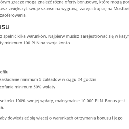
tórym gracze mogą znaleźć różne oferty bonusowe, które mogą p
cesz zwiększyć swoje szanse na wygraną, zarejestruj się na Mostbet
zaoferowania.
usu
spełnić kilka warunków. Najpierw musisz zarejestrować się w kasyn
łaty minimum 100 PLN na swoje konto.
ofilu
 zakładanie minimum 5 zakładów w ciągu 24 godzin
wycofanie minimum 50% wpłaty
wysokości 100% swojej wpłaty, maksymalnie 10 000 PLN. Bonus jest
a.
aby dowiedzieć się więcej o warunkach otrzymania bonusu i jego