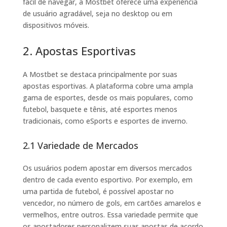
fácil de navegar, a Mostbet oferece uma experiência
de usuário agradável, seja no desktop ou em
dispositivos móveis.
2. Apostas Esportivas
A Mostbet se destaca principalmente por suas
apostas esportivas. A plataforma cobre uma ampla
gama de esportes, desde os mais populares, como
futebol, basquete e tênis, até esportes menos
tradicionais, como eSports e esportes de inverno.
2.1 Variedade de Mercados
Os usuários podem apostar em diversos mercados
dentro de cada evento esportivo. Por exemplo, em
uma partida de futebol, é possível apostar no
vencedor, no número de gols, em cartões amarelos e
vermelhos, entre outros. Essa variedade permite que
os apostadores personalizem suas apostas de acordo