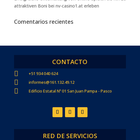
attraktiven Boni bei nv-casino1.at erleben
Comentarios recientes
CONTACTO

+51 934 040 624

informes@161.132.49.12

Edificio Estatal Nº 01 San Juan Pampa - Pasco
RED DE SERVICIOS