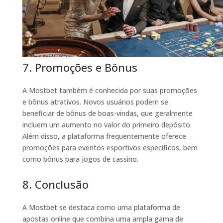
7. Promoções e Bônus
A Mostbet também é conhecida por suas promoções
e bônus atrativos. Novos usuários podem se
beneficiar de bônus de boas-vindas, que geralmente
incluem um aumento no valor do primeiro depósito.
Além disso, a plataforma frequentemente oferece
promoções para eventos esportivos específicos, bem
como bônus para jogos de cassino.
8. Conclusão
A Mostbet se destaca como uma plataforma de
apostas online que combina uma ampla gama de