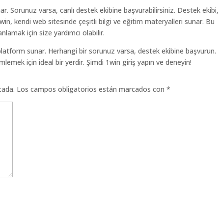
nar. Sorunuz varsa, canlı destek ekibine başvurabilirsiniz. Destek ekibi,
in, kendi web sitesinde çeşitli bilgi ve eğitim materyalleri sunar. Bu
anlamak için size yardımcı olabilir.
bir platform sunar. Herhangi bir sorunuz varsa, destek ekibine başvurun.
mlemek için ideal bir yerdir. Şimdi 1win giriş yapın ve deneyin!
cada.
Los campos obligatorios están marcados con
*