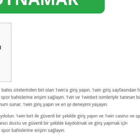
ı
ahis sitelerinden biri olan 1win’a giriş yapın. 1win giriş sayfasından hı
 spor bahislerine erişim sağlayın. 1vin ve 1winbet isimleriyle tanınan b
unum sunar. 1win giriş yapın ve en iyi deneyimi yaşayın.
aydolun. 1win bet ile güvenli bir şekilde giriş yapın ve 1win casino ve s
llanıcı dostu ve güvenli bir şekilde kaydolmak ve giriş yapmak için
 spor bahislerine erişim sağlayın.