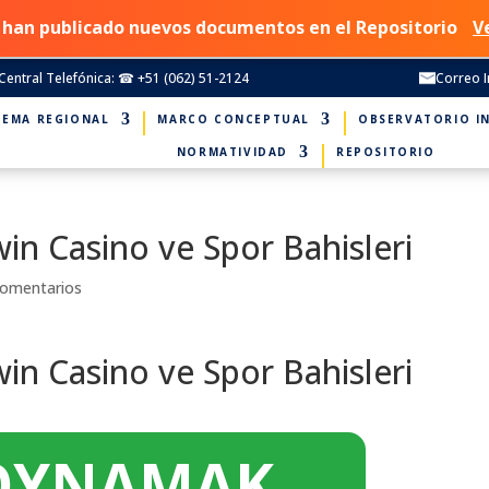
 han publicado nuevos documentos en el Repositorio
V
Central Telefónica: ☎ +51 (062) 51-2124
Correo I
TEMA REGIONAL
MARCO CONCEPTUAL
OBSERVATORIO I
NORMATIVIDAD
REPOSITORIO
win Casino ve Spor Bahisleri
Comentarios
win Casino ve Spor Bahisleri
 OYNAMAK