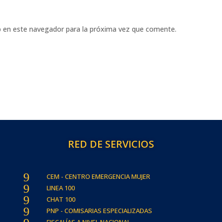
b en este navegador para la próxima vez que comente.
RED DE SERVICIOS
9
CEM - CENTRO EMERGENCIA MUJER
9
LINEA 100
9
CHAT 100
9
PNP - COMISARIAS ESPECIALIZADAS
FISCALÍAS A NIVEL NACIONAL