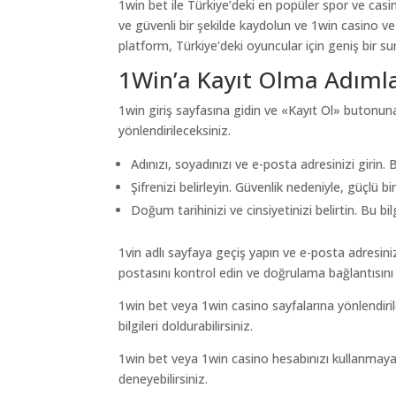
1win bet ile Türkiye’deki en popüler spor ve casino
ve güvenli bir şekilde kaydolun ve 1win casino ve
platform, Türkiye’deki oyuncular için geniş bir s
1Win’a Kayıt Olma Adımla
1win giriş sayfasına gidin ve «Kayıt Ol» butonun
yönlendirileceksiniz.
Adınızı, soyadınızı ve e-posta adresinizi girin. 
Şifrenizi belirleyin. Güvenlik nedeniyle, güçlü bi
Doğum tarihinizi ve cinsiyetinizi belirtin. Bu bi
1vin adlı sayfaya geçiş yapın ve e-posta adresin
postasını kontrol edin ve doğrulama bağlantısını t
1win bet veya 1win casino sayfalarına yönlendiril
bilgileri doldurabilirsiniz.
1win bet veya 1win casino hesabınızı kullanmaya 
deneyebilirsiniz.