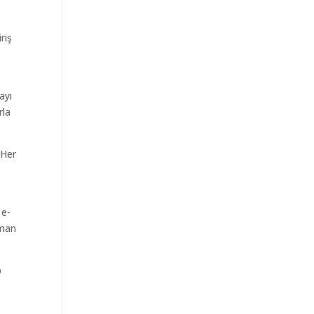
riş
ayı
rla
 Her
 e-
aman
p