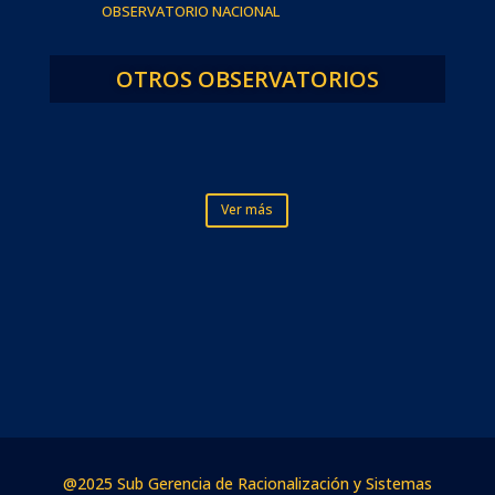
OBSERVATORIO NACIONAL
OTROS OBSERVATORIOS
Ver más
@2025 Sub Gerencia de Racionalización y Sistemas