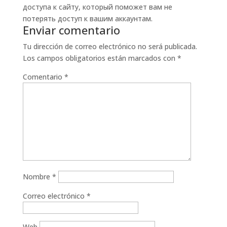
доступа к сайту, который поможет вам не
потерять доступ к вашим аккаунтам.
Enviar comentario
Tu dirección de correo electrónico no será publicada.
Los campos obligatorios están marcados con
*
Comentario
*
Nombre
*
Correo electrónico
*
Web