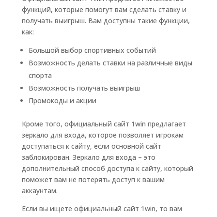
функций, которые помогут вам сделать ставку и
получать выигрыш. Вам доступны такие функции,
как:
Большой выбор спортивных событий
Возможность делать ставки на различные виды
спорта
Возможность получать выигрыш
Промокоды и акции
Кроме того, официальный сайт 1win предлагает
зеркало для входа, которое позволяет игрокам
доступаться к сайту, если основной сайт
заблокирован. Зеркало для входа – это
дополнительный способ доступа к сайту, который
поможет вам не потерять доступ к вашим
аккаунтам.
Если вы ищете официальный сайт 1win, то вам