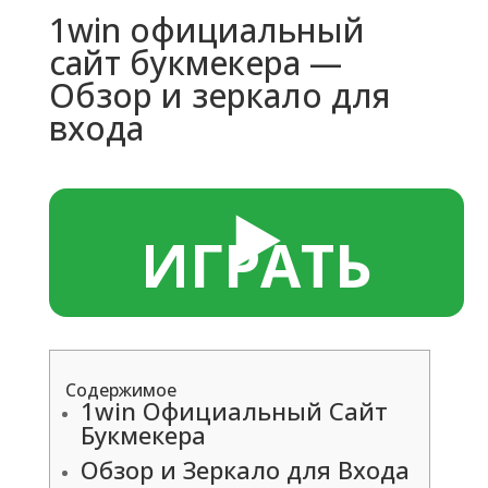
1win официальный
сайт букмекера —
Обзор и зеркало для
входа
▶️
ИГРАТЬ
Содержимое
1win Официальный Сайт
Букмекера
Обзор и Зеркало для Входа