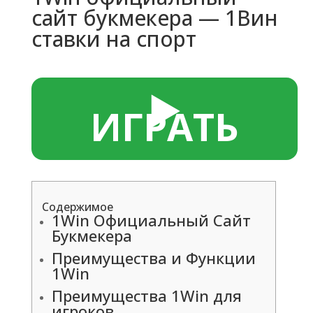
сайт букмекера — 1Вин
ставки на спорт
▶️
ИГРАТЬ
Содержимое
1Win Официальный Сайт
Букмекера
Преимущества и Функции
1Win
Преимущества 1Win для
игроков