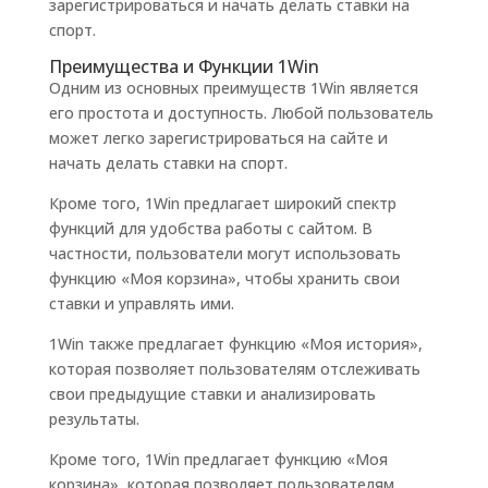
зарегистрироваться и начать делать ставки на
спорт.
Преимущества и Функции 1Win
Одним из основных преимуществ 1Win является
его простота и доступность. Любой пользователь
может легко зарегистрироваться на сайте и
начать делать ставки на спорт.
Кроме того, 1Win предлагает широкий спектр
функций для удобства работы с сайтом. В
частности, пользователи могут использовать
функцию «Моя корзина», чтобы хранить свои
ставки и управлять ими.
1Win также предлагает функцию «Моя история»,
которая позволяет пользователям отслеживать
свои предыдущие ставки и анализировать
результаты.
Кроме того, 1Win предлагает функцию «Моя
корзина», которая позволяет пользователям