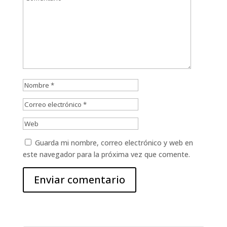
Guarda mi nombre, correo electrónico y web en
este navegador para la próxima vez que comente.