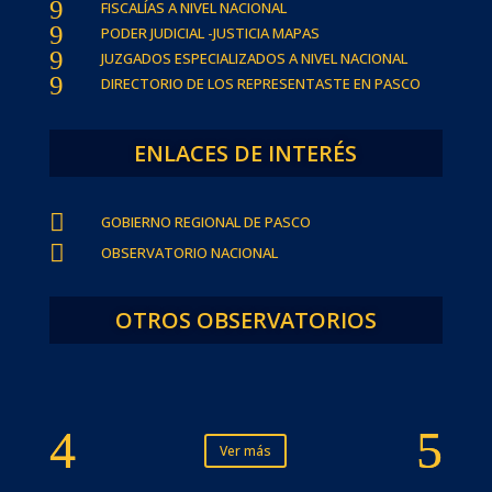
9
FISCALÍAS A NIVEL NACIONAL
9
PODER JUDICIAL -JUSTICIA MAPAS
9
JUZGADOS ESPECIALIZADOS A NIVEL NACIONAL
9
DIRECTORIO DE LOS REPRESENTASTE EN PASCO
ENLACES DE INTERÉS

GOBIERNO REGIONAL DE PASCO

OBSERVATORIO NACIONAL
OTROS OBSERVATORIOS
Ver más