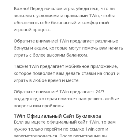
Важно! Перед началом игры, убедитесь, что вы
знакомы с условиями и правилами 1Win, чтобы
обеспечить себе безопасный и комфортный
игровой процесс.
Обратите внимание! 1Win предлагает различные
бонусы и акции, которые могут помочь вам начать
играть с более высоким балансом.
Также! 1Win предлагает мобильное приложение,
которое позволяет вам делать ставки на спорт и
играть в любое время и месте.
Обратите внимание! 1Win предлагает 24/7
поддержку, которая поможет вам решить любые
вопросы или проблемы.
1Win Официальный Сайт Букмекера
Если вы ищете официальный сайт 1Win, то вам
нужно только перейти по ссылке 1win.com и
зарегистрироваться. После регистрации вы