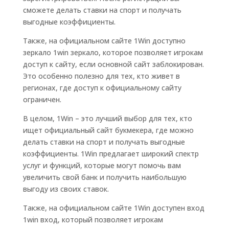
сможете делать ставки на спорт и получать
выгодные коэффициенты.
Также, на официальном сайте 1Win доступно
зеркало 1win зеркало, которое позволяет игрокам
доступ к сайту, если основной сайт заблокирован.
Это особенно полезно для тех, кто живет в
регионах, где доступ к официальному сайту
ограничен.
В целом, 1Win – это лучший выбор для тех, кто
ищет официальный сайт букмекера, где можно
делать ставки на спорт и получать выгодные
коэффициенты. 1Win предлагает широкий спектр
услуг и функций, которые могут помочь вам
увеличить свой банк и получить наибольшую
выгоду из своих ставок.
Также, на официальном сайте 1Win доступен вход
1win вход, который позволяет игрокам