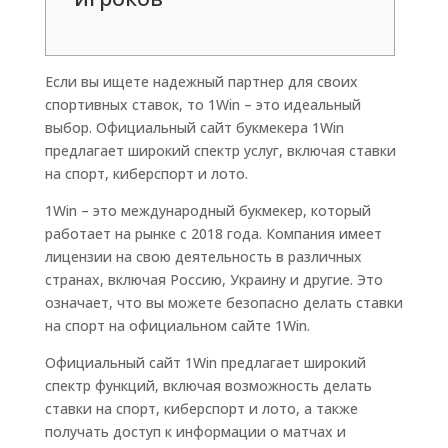
Если вы ищете надежный партнер для своих
спортивных ставок, то 1Win – это идеальный
выбор. Официальный сайт букмекера 1Win
предлагает широкий спектр услуг, включая ставки
на спорт, киберспорт и лото.
1Win – это международный букмекер, который
работает на рынке с 2018 года. Компания имеет
лицензии на свою деятельность в различных
странах, включая Россию, Украину и другие. Это
означает, что вы можете безопасно делать ставки
на спорт на официальном сайте 1Win.
Официальный сайт 1Win предлагает широкий
спектр функций, включая возможность делать
ставки на спорт, киберспорт и лото, а также
получать доступ к информации о матчах и