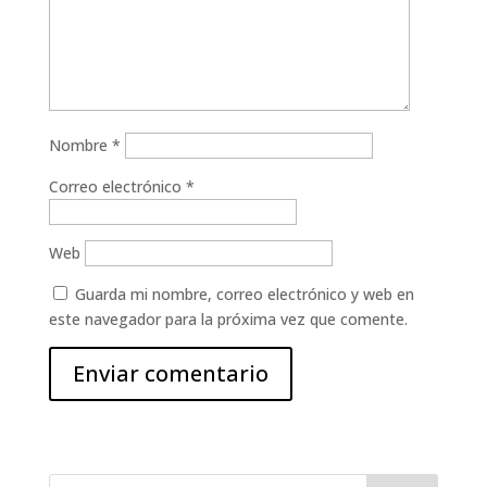
Nombre
*
Correo electrónico
*
Web
Guarda mi nombre, correo electrónico y web en
este navegador para la próxima vez que comente.