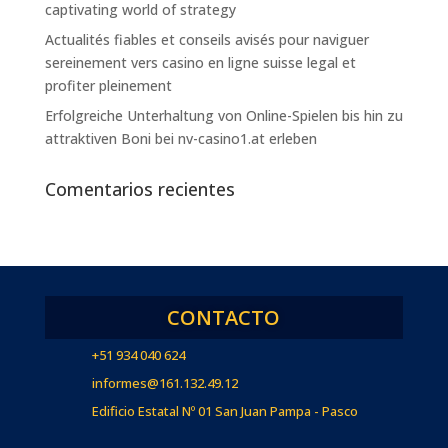
captivating world of strategy
Actualités fiables et conseils avisés pour naviguer
sereinement vers casino en ligne suisse legal et
profiter pleinement
Erfolgreiche Unterhaltung von Online-Spielen bis hin zu
attraktiven Boni bei nv-casino1.at erleben
Comentarios recientes
CONTACTO
+51 934 040 624
informes@161.132.49.12
Edificio Estatal Nº 01 San Juan Pampa - Pasco