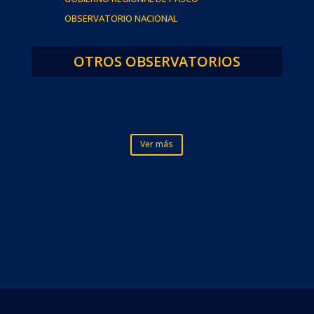
OBSERVATORIO NACIONAL
OTROS OBSERVATORIOS
Ver más