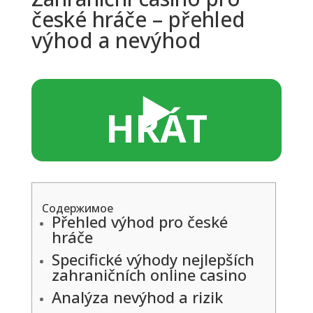
české hráče – přehled
výhod a nevýhod
▶️
HRÁT
Содержимое
Přehled výhod pro české
hráče
Specifické výhody nejlepších
zahraničních online casino
Analýza nevýhod a rizik