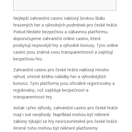
Nejlepší zahraniční casino nabízejí širokou škálu
hrazených her a výhodných podmínek pro české hráče.
Pokud hledáte bezpečnou a zábavnou platformu,
doporučujeme zahraniční online casino, která
poskytují nejnovější hry a výhodné bonusy. Tyto online
casino jsou známá svou transparentností a zajišťují
bezpečnou hru.
Zahraniční casino pro české hráče nabízejí mnoho
výhod, včetně širšího nabídky her a výhodnějších
bonusů. Tyto platformy jsou oficiálně registrovány a
regulovány, což zajišťuje bezpečnost a
transparentnost hry.
Avšak i přes výhody, zahraniční casino pro české hráče
mají i své nevýhody. Například mohou být některé
zákony týkající se hry nesrozumitelné pro české hráče.
Kromě toho mohou být některé platforemy