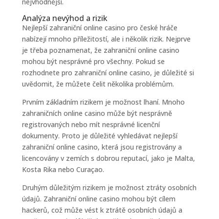
nejvhodnější.
Analýza nevýhod a rizik
Nejlepší zahraniční online casino pro české hráče
nabízejí mnoho příležitostí, ale i několik rizik. Nejprve
je třeba poznamenat, že zahraniční online casino
mohou být nesprávné pro všechny. Pokud se
rozhodnete pro zahraniční online casino, je důležité si
uvědomit, že můžete čelit několika problémům.
Prvním základním rizikem je možnost lhaní. Mnoho
zahraničních online casino může být nesprávně
registrovaných nebo mít nesprávné licenční
dokumenty. Proto je důležité vyhledávat nejlepší
zahraniční online casino, která jsou registrovány a
licencovány v zemích s dobrou reputací, jako je Malta,
Kosta Rika nebo Curaçao.
Druhým důležitým rizikem je možnost ztráty osobních
údajů. Zahraniční online casino mohou být cílem
hackerů, což může vést k ztrátě osobních údajů a