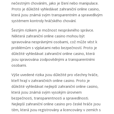
nečestným chováním, jako je lžení nebo manipulace.
Proto je důležité vyhledávat zahraniční online casino,
která jsou známá svým transparentním a spravedlivým
systémem kontroly hráčského chování.
Šestým rizikem je možnost nesprávného správce.
Některá zahraniční online casino mohou být
spravována nesprávnými osobami, což může vést k
problémům s výplatami nebo bezpečností. Proto je
důležité vyhledávat zahraniční online casino, která
jsou spravována zodpovědnými a transparentními
osobami.
Výše uvedené rizika jsou důležité pro všechny hráče,
kteří hrají v zahraničních online casino. Proto je
důležité vyhledávat nejlepší zahraniční online casino,
která jsou známá svým vysokým úrovnem
bezpečnosti, transparentnosti a spravedlnosti.
Nejlepší zahraniční online casino pro české hráče jsou
těm, která jsou registrovány a licencovány v zemích s