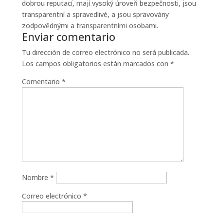
dobrou reputací, mají vysoký úroveň bezpečnosti, jsou
transparentní a spravedlivé, a jsou spravovány
zodpovědnými a transparentními osobami.
Enviar comentario
Tu dirección de correo electrónico no será publicada.
Los campos obligatorios están marcados con
*
Comentario
*
Nombre
*
Correo electrónico
*