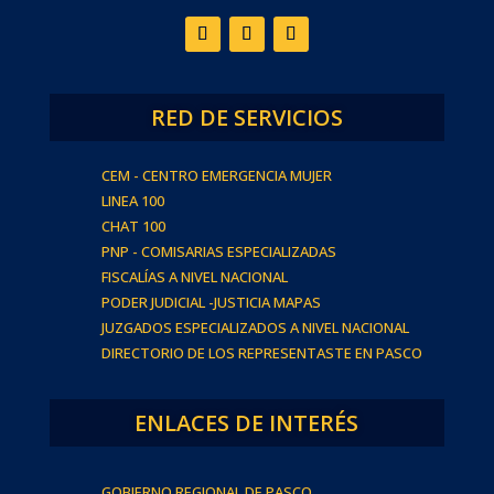
RED DE SERVICIOS
CEM - CENTRO EMERGENCIA MUJER
LINEA 100
CHAT 100
PNP - COMISARIAS ESPECIALIZADAS
FISCALÍAS A NIVEL NACIONAL
PODER JUDICIAL -JUSTICIA MAPAS
JUZGADOS ESPECIALIZADOS A NIVEL NACIONAL
DIRECTORIO DE LOS REPRESENTASTE EN PASCO
ENLACES DE INTERÉS
GOBIERNO REGIONAL DE PASCO