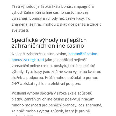
Třetí výhodou je široká škála bonuscampaignů a
výhod. Zahraniční online casino často nabízejí
výraznější bonusy a výhody než české kasy. To
znamená, že hráči mohou získat více peněz a zlepšit
své štěstí.
Specifické výhody nejlepších
zahraničních online casino
Nejlepší zahraniční online casino,
zahraniční casino
bonus za registraci
jako je například nejlepší
zahraniční online casino, poskytují také specifické
výhody. Tyto kasy jsou známé svou vysokou kvalitou
služeb a podporou. Hráči mohou požádat o pomoc
24/7 a získat rychlou a efektivní podporu.
Poslední výhoda spočívá v široké škále způsobů
platby. Zahraniční online casino poskytují hráčům
mnoho možností pro peněžní přenosy, což znamená,
že hráči mohou vybrat způsob, který je pro ně