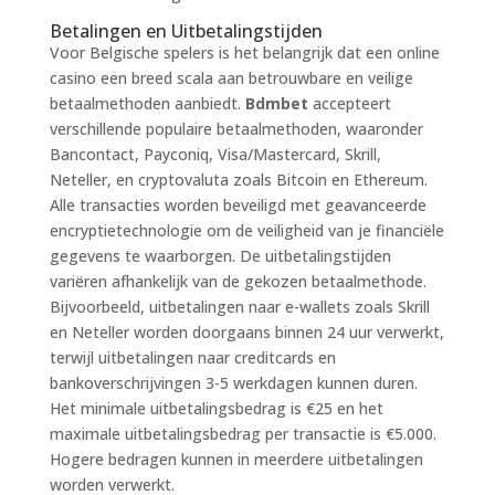
Betalingen en Uitbetalingstijden
Voor Belgische spelers is het belangrijk dat een online
casino een breed scala aan betrouwbare en veilige
betaalmethoden aanbiedt.
Bdmbet
accepteert
verschillende populaire betaalmethoden, waaronder
Bancontact, Payconiq, Visa/Mastercard, Skrill,
Neteller, en cryptovaluta zoals Bitcoin en Ethereum.
Alle transacties worden beveiligd met geavanceerde
encryptietechnologie om de veiligheid van je financiële
gegevens te waarborgen. De uitbetalingstijden
variëren afhankelijk van de gekozen betaalmethode.
Bijvoorbeeld, uitbetalingen naar e-wallets zoals Skrill
en Neteller worden doorgaans binnen 24 uur verwerkt,
terwijl uitbetalingen naar creditcards en
bankoverschrijvingen 3-5 werkdagen kunnen duren.
Het minimale uitbetalingsbedrag is €25 en het
maximale uitbetalingsbedrag per transactie is €5.000.
Hogere bedragen kunnen in meerdere uitbetalingen
worden verwerkt.