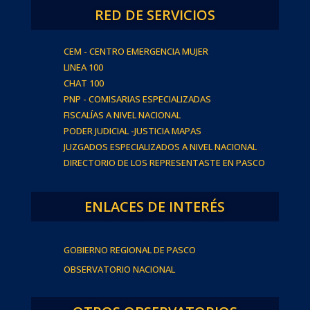
RED DE SERVICIOS
CEM - CENTRO EMERGENCIA MUJER
LINEA 100
CHAT 100
PNP - COMISARIAS ESPECIALIZADAS
FISCALÍAS A NIVEL NACIONAL
PODER JUDICIAL -JUSTICIA MAPAS
JUZGADOS ESPECIALIZADOS A NIVEL NACIONAL
DIRECTORIO DE LOS REPRESENTASTE EN PASCO
ENLACES DE INTERÉS
GOBIERNO REGIONAL DE PASCO
OBSERVATORIO NACIONAL