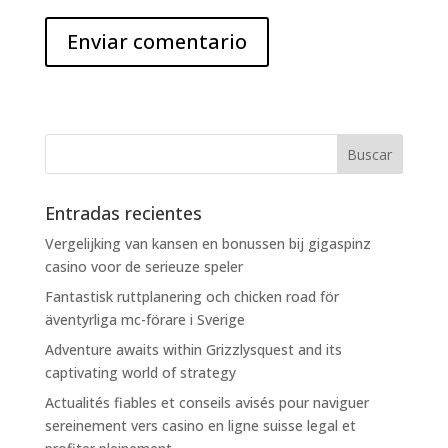
Entradas recientes
Vergelijking van kansen en bonussen bij gigaspinz
casino voor de serieuze speler
Fantastisk ruttplanering och chicken road för
äventyrliga mc-förare i Sverige
Adventure awaits within Grizzlysquest and its
captivating world of strategy
Actualités fiables et conseils avisés pour naviguer
sereinement vers casino en ligne suisse legal et