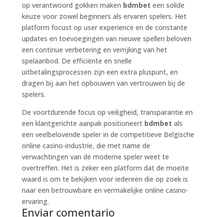
op verantwoord gokken maken
bdmbet
een solide
keuze voor zowel beginners als ervaren spelers. Het
platform focust op user experience en de constante
updates en toevoegingen van nieuwe spellen beloven
een continue verbetering en verrijking van het
spelaanbod. De efficiënte en snelle
uitbetalingsprocessen zijn een extra pluspunt, en
dragen bij aan het opbouwen van vertrouwen bij de
spelers.
De voortdurende focus op veiligheid, transparantie en
een klantgerichte aanpak positioneert
bdmbet
als
een veelbelovende speler in de competitieve Belgische
online casino-industrie, die met name de
verwachtingen van de moderne speler weet te
overtreffen. Het is zeker een platform dat de moeite
waard is om te bekijken voor iedereen die op zoek is
naar een betrouwbare en vermakelijke online casino-
ervaring.
Enviar comentario