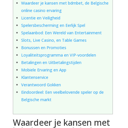
Waardeer je kansen met bdmbet, de Belgische
online casino ervaring
Licentie en Veiligheid
Spelersbescherming en Eerlijk Spel
Spelaanbod: Een Wereld van Entertainment
Slots, Live Casino, en Table Games
Bonussen en Promoties
Loyaliteitsprogramma en VIP-voordelen
Betalingen en Uitbetalingstijden
Mobiele Ervaring en App
Klantenservice
Verantwoord Gokken
Eindoordeel: Een veelbelovende speler op de
Belgische markt
Waardeer je kansen met