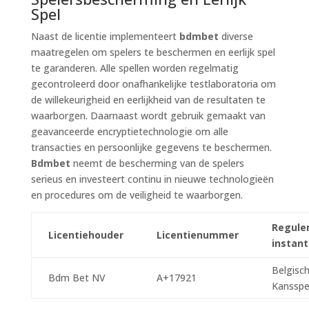
Spel
Naast de licentie implementeert
bdmbet
diverse
maatregelen om spelers te beschermen en eerlijk spel
te garanderen. Alle spellen worden regelmatig
gecontroleerd door onafhankelijke testlaboratoria om
de willekeurigheid en eerlijkheid van de resultaten te
waarborgen. Daarnaast wordt gebruik gemaakt van
geavanceerde encryptietechnologie om alle
transacties en persoonlijke gegevens te beschermen.
Bdmbet
neemt de bescherming van de spelers
serieus en investeert continu in nieuwe technologieën
en procedures om de veiligheid te waarborgen.
Regule
Licentiehouder
Licentienummer
instant
Belgisc
Bdm Bet NV
A+17921
Kansspe