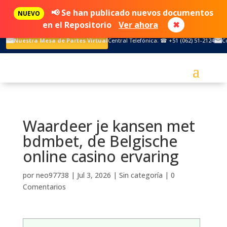
📢 Se han publicado nuevos documentos
NUEVO
en el Repositorio
Ver ahora
✖
Nuestra Mesa de Partes Virtual
Central Telefónica: ☎ +51 (062) 51-2124
C
Waardeer je kansen met
bdmbet, de Belgische
online casino ervaring
por
neo97738
|
Jul 3, 2026
|
Sin categoría
|
0
Comentarios