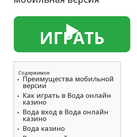
▶️
ИГРАТЬ
Содержимое
Преимущества мобильной
версии
Как играть в Вода онлайн
казино
Вода вход в Вода онлайн
казино
Вода казино