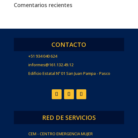
Comentarios recientes
CONTACTO
+51 934 040 624
informes@161.132.49.12
Edificio Estatal Nº 01 San Juan Pampa - Pasco
RED DE SERVICIOS
CEM - CENTRO EMERGENCIA MUJER