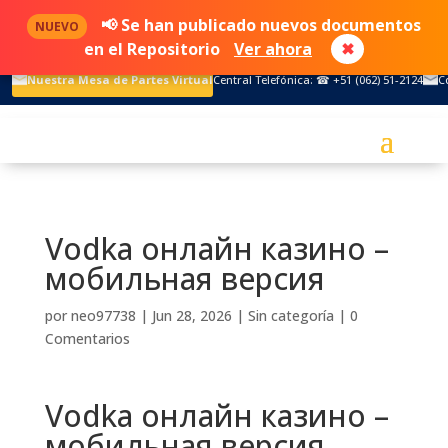
📢 Se han publicado nuevos documentos
NUEVO
en el Repositorio
Ver ahora
✖
Nuestra Mesa de Partes Virtual
Central Telefónica: ☎ +51 (062) 51-2124
C
Vodka онлайн казино –
мобильная версия
por
neo97738
|
Jun 28, 2026
|
Sin categoría
|
0
Comentarios
Vodka онлайн казино –
мобильная версия