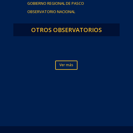
GOBIERNO REGIONAL DE PASCO
OBSERVATORIO NACIONAL
OTROS OBSERVATORIOS
Ver más