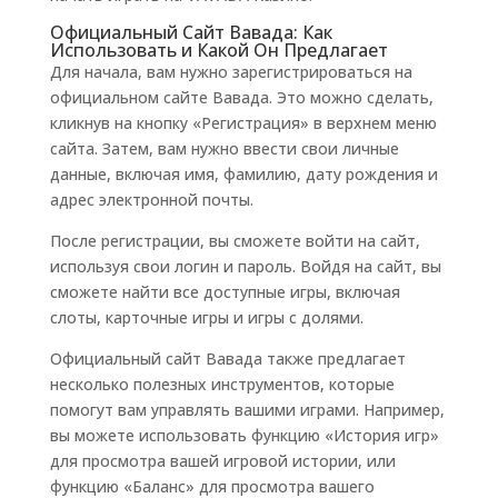
Официальный Сайт Вавада: Как
Использовать и Какой Он Предлагает
Для начала, вам нужно зарегистрироваться на
официальном сайте Вавада. Это можно сделать,
кликнув на кнопку «Регистрация» в верхнем меню
сайта. Затем, вам нужно ввести свои личные
данные, включая имя, фамилию, дату рождения и
адрес электронной почты.
После регистрации, вы сможете войти на сайт,
используя свои логин и пароль. Войдя на сайт, вы
сможете найти все доступные игры, включая
слоты, карточные игры и игры с долями.
Официальный сайт Вавада также предлагает
несколько полезных инструментов, которые
помогут вам управлять вашими играми. Например,
вы можете использовать функцию «История игр»
для просмотра вашей игровой истории, или
функцию «Баланс» для просмотра вашего