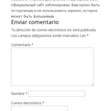
официальный сайт заблокирован. Вам нужно быть
осторожным и не использовать зеркало, которое
может быть фальшивым.
Enviar comentario
Tu dirección de correo electrónico no será publicada.
Los campos obligatorios están marcados con
*
Comentario
*
Nombre
*
Correo electrónico
*