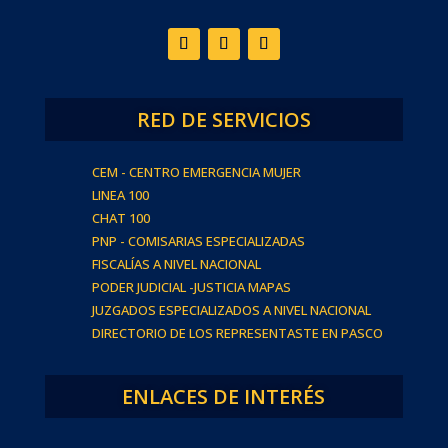
RED DE SERVICIOS
CEM - CENTRO EMERGENCIA MUJER
LINEA 100
CHAT 100
PNP - COMISARIAS ESPECIALIZADAS
FISCALÍAS A NIVEL NACIONAL
PODER JUDICIAL -JUSTICIA MAPAS
JUZGADOS ESPECIALIZADOS A NIVEL NACIONAL
DIRECTORIO DE LOS REPRESENTASTE EN PASCO
ENLACES DE INTERÉS