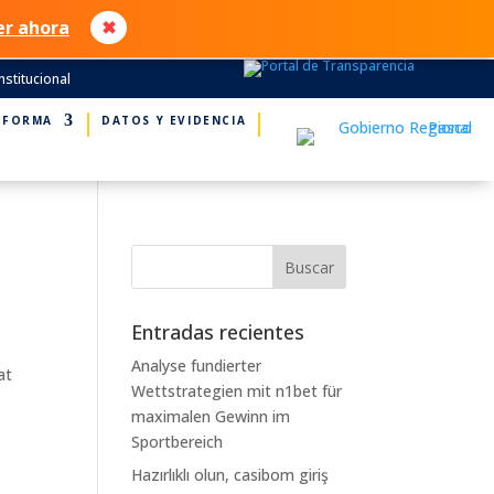
er ahora
✖
nstitucional
NFORMA
DATOS Y EVIDENCIA
Entradas recientes
Analyse fundierter
at
Wettstrategien mit n1bet für
maximalen Gewinn im
Sportbereich
Hazırlıklı olun, casibom giriş