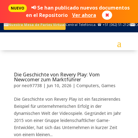
📢 Se han publicado nuevos documentos
NUEVO
en el Repositorio
Ver ahora
✖
Nuestra Mesa de Partes Virtual
Central Telefónica: ☎ +51 (062) 51-2124
C
Die Geschichte von Revery Play: Vom
Newcomer zum Marktführer
por
neo97738
|
Jun 10, 2026
|
Computers, Games
Die Geschichte von Revery Play ist ein faszinierendes
Beispiel für unternehmerischen Erfolg in der
dynamischen Welt der Videospiele. Gegründet im Jahr
2015 von einer Gruppe leidenschaftlicher Game-
Entwickler, hat sich das Unternehmen in kurzer Zeit
von einem kleinen...