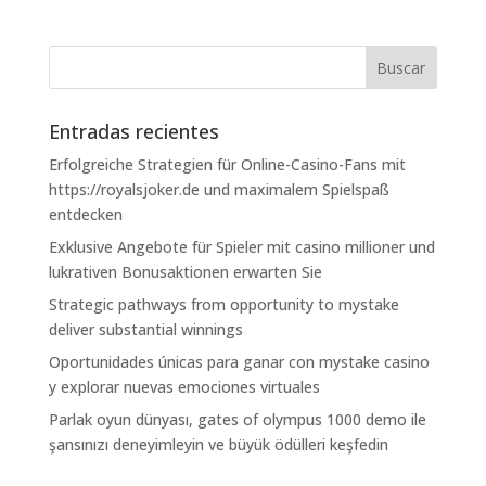
Entradas recientes
Erfolgreiche Strategien für Online-Casino-Fans mit
https://royalsjoker.de und maximalem Spielspaß
entdecken
Exklusive Angebote für Spieler mit casino millioner und
lukrativen Bonusaktionen erwarten Sie
Strategic pathways from opportunity to mystake
deliver substantial winnings
Oportunidades únicas para ganar con mystake casino
y explorar nuevas emociones virtuales
Parlak oyun dünyası, gates of olympus 1000 demo ile
şansınızı deneyimleyin ve büyük ödülleri keşfedin