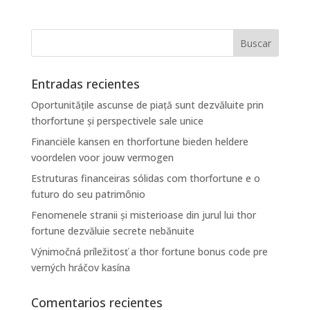
Entradas recientes
Oportunitățile ascunse de piață sunt dezvăluite prin
thorfortune și perspectivele sale unice
Financiële kansen en thorfortune bieden heldere
voordelen voor jouw vermogen
Estruturas financeiras sólidas com thorfortune e o
futuro do seu patrimônio
Fenomenele stranii și misterioase din jurul lui thor
fortune dezvăluie secrete nebănuite
Výnimočná príležitosť a thor fortune bonus code pre
verných hráčov kasína
Comentarios recientes