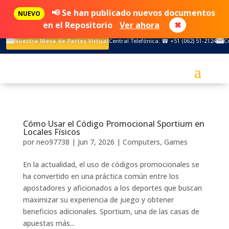
📢 Se han publicado nuevos documentos
NUEVO
en el Repositorio
Ver ahora
✖
Nuestra Mesa de Partes Virtual
Central Telefónica: ☎ +51 (062) 51-2124
C
Cómo Usar el Código Promocional Sportium en
Locales Físicos
por
neo97738
|
Jun 7, 2026
|
Computers, Games
En la actualidad, el uso de códigos promocionales se
ha convertido en una práctica común entre los
apostadores y aficionados a los deportes que buscan
maximizar su experiencia de juego y obtener
beneficios adicionales. Sportium, una de las casas de
apuestas más...