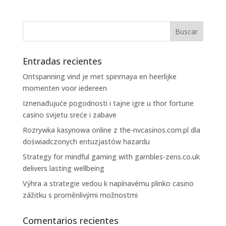
Entradas recientes
Ontspanning vind je met spinmaya en heerlijke
momenten voor iedereen
Iznenađujuće pogodnosti i tajne igre u thor fortune
casino svijetu sreće i zabave
Rozrywka kasynowa online z the-nvcasinos.com.pl dla
doświadczonych entuzjastów hazardu
Strategy for mindful gaming with gambles-zens.co.uk
delivers lasting wellbeing
Výhra a strategie vedou k napínavému plinko casino
zážitku s proměnlivými možnostmi
Comentarios recientes