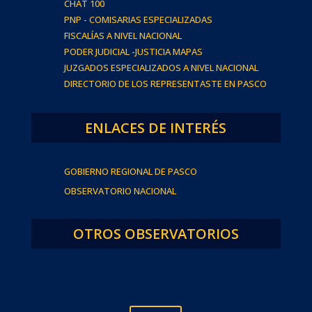
CHAT 100
PNP - COMISARIAS ESPECIALIZADAS
FISCALÍAS A NIVEL NACIONAL
PODER JUDICIAL -JUSTICIA MAPAS
JUZGADOS ESPECIALIZADOS A NIVEL NACIONAL
DIRECTORIO DE LOS REPRESENTASTE EN PASCO
ENLACES DE INTERÉS
GOBIERNO REGIONAL DE PASCO
OBSERVATORIO NACIONAL
OTROS OBSERVATORIOS