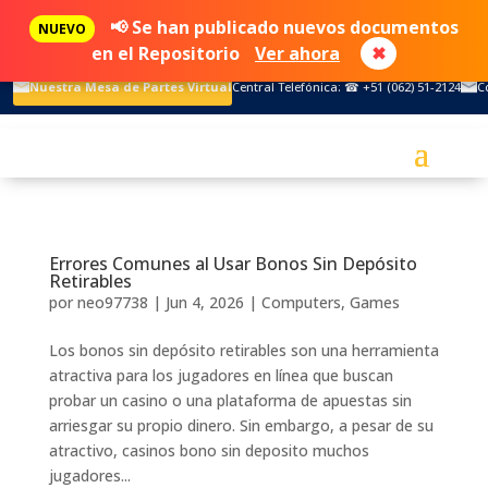
📢 Se han publicado nuevos documentos
NUEVO
en el Repositorio
Ver ahora
✖
Nuestra Mesa de Partes Virtual
Central Telefónica: ☎ +51 (062) 51-2124
C
Errores Comunes al Usar Bonos Sin Depósito
Retirables
por
neo97738
|
Jun 4, 2026
|
Computers, Games
Los bonos sin depósito retirables son una herramienta
atractiva para los jugadores en línea que buscan
probar un casino o una plataforma de apuestas sin
arriesgar su propio dinero. Sin embargo, a pesar de su
atractivo, casinos bono sin deposito muchos
jugadores...