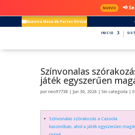
📢 Se
NUEVO
Nuestra Mesa de Partes Virtual
INICIO
SIS
Színvonalas szórakozá
játék egyszerűen mag
por
neo97738
|
Jun 30, 2026
|
Sin categoría
|
0
Színvonalas szórakozás a Casoola
kaszinóban, ahol a játék egyszerűen magá
ragad