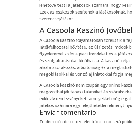
lehetővé teszi a játékosok számára, hogy beállít
Ezek az eszközök segítenek a játékosoknak, hogy
szerencsejátékot.
A Casoola Kaszinó Jövőbeli
A Casoola kaszinó folyamatosan törekszik a fejl
játékfelhozatal bővítése, az új fizetési módok 
figyelemmel kíséri a piaci trendeket és a játék
és szolgáltatásokat kínálhassa. A kaszinó célja
ahol a szórakozás, a biztonság és a megbízható
megoldásokkal és vonzó ajánlatokkal fogja megl
A Casoola kaszinó nem csupán egy online kaszi
megoszthatják tapasztalataikat és szórakozha
exkluzív rendezvényeket, amelyekkel még izgalm
játékos számára egy felejthetetlen élményt nyúj
Enviar comentario
Tu dirección de correo electrónico no será publi