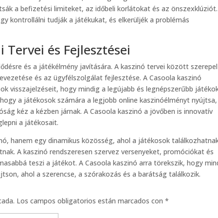
sák a befizetési limiteket, az időbeli korlátokat és az önszexklúziót.
 kontrollálni tudják a játékukat, és elkerüljék a problémás
 Tervei és Fejlesztései
ődésre és a játékélmény javítására. A kaszinó tervei között szerepel
bevezetése és az ügyfélszolgálat fejlesztése. A Casoola kaszinó
osok visszajelzéseit, hogy mindig a legújabb és legnépszerűbb játéko
, hogy a játékosok számára a legjobb online kaszinóélményt nyújtsa,
ság kéz a kézben járnak. A Casoola kaszinó a jövőben is innovatív
epni a játékosait.
nó, hanem egy dinamikus közösség, ahol a játékosok találkozhatnak
tnak. A kaszinó rendszeresen szervez versenyeket, promóciókat és
asabbá teszi a játékot. A Casoola kaszinó arra törekszik, hogy mi
tson, ahol a szerencse, a szórakozás és a barátság találkozik.
cada.
Los campos obligatorios están marcados con
*