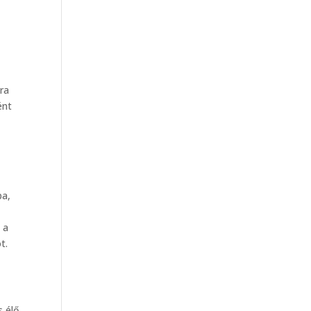
ra
ént
ba,
 a
t.
s élő