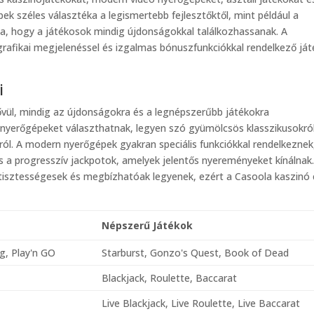
ek széles választéka a legismertebb fejlesztőktől, mint például a
ja, hogy a játékosok mindig újdonságokkal találkozhassanak. A
grafikai megjelenéssel és izgalmas bónuszfunkciókkal rendelkező já
i
vül, mindig az újdonságokra és a legnépszerűbb játékokra
nyerőgépeket választhatnak, legyen szó gyümölcsös klasszikusokról
okról. A modern nyerőgépek gyakran speciális funkciókkal rendelkeznek
s a progresszív jackpotok, amelyek jelentős nyereményeket kínálnak.
tisztességesek és megbízhatóak legyenek, ezért a Casoola kaszinó 
Népszerű Játékok
g, Play'n GO
Starburst, Gonzo's Quest, Book of Dead
Blackjack, Roulette, Baccarat
Live Blackjack, Live Roulette, Live Baccarat