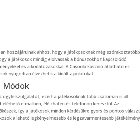
ban hozzájárulnak ahhoz, hogy a játékosoknak még szórakoztatóbb
hogy a játékosok mindig elolvassák a bónuszokhoz kapcsolódó
lményekkel és a korlátozásokkal. A Casoola kaszinó átlátható és
osok nyugodtan élvezhetik a kínált ajánlatokat.
si Módok
 ügyfélszolgálatot, ezért a játékosoknak több csatornán is áll
t elérhető e-mailben, élő chaten és telefonon keresztül. Az
őkészek, így a játékosok minden kérdésükre gyors és pontos válasz
tékosok a lehető legkényelmesebb és legzavarmentesebb játékélmény