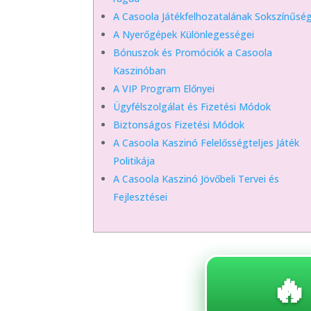
A Casoola Játékfelhozatalának Sokszínűsé
A Nyerőgépek Különlegességei
Bónuszok és Promóciók a Casoola
Kaszinóban
A VIP Program Előnyei
Ügyfélszolgálat és Fizetési Módok
Biztonságos Fizetési Módok
A Casoola Kaszinó Felelősségteljes Játék
Politikája
A Casoola Kaszinó Jövőbeli Tervei és
Fejlesztései
🔥