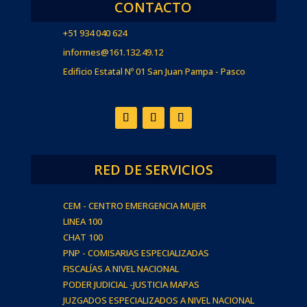
CONTACTO
+51 934 040 624
informes@161.132.49.12
Edificio Estatal Nº 01 San Juan Pampa - Pasco
RED DE SERVICIOS
CEM - CENTRO EMERGENCIA MUJER
LINEA 100
CHAT 100
PNP - COMISARIAS ESPECIALIZADAS
FISCALÍAS A NIVEL NACIONAL
PODER JUDICIAL -JUSTICIA MAPAS
JUZGADOS ESPECIALIZADOS A NIVEL NACIONAL