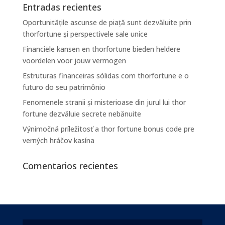
Entradas recientes
Oportunitățile ascunse de piață sunt dezvăluite prin
thorfortune și perspectivele sale unice
Financiële kansen en thorfortune bieden heldere
voordelen voor jouw vermogen
Estruturas financeiras sólidas com thorfortune e o
futuro do seu patrimônio
Fenomenele stranii și misterioase din jurul lui thor
fortune dezvăluie secrete nebănuite
Výnimočná príležitosť a thor fortune bonus code pre
verných hráčov kasína
Comentarios recientes