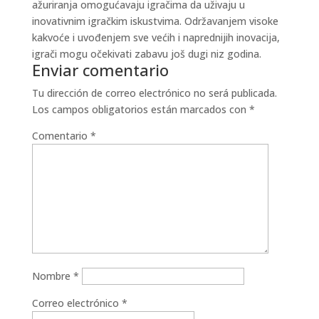
ažuriranja omogućavaju igračima da uživaju u
inovativnim igračkim iskustvima. Održavanjem visoke
kakvoće i uvođenjem sve većih i naprednijih inovacija,
igrači mogu očekivati zabavu još dugi niz godina.
Enviar comentario
Tu dirección de correo electrónico no será publicada.
Los campos obligatorios están marcados con
*
Comentario
*
Nombre
*
Correo electrónico
*