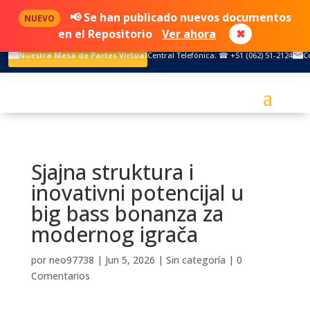
📢 Se han publicado nuevos documentos
NUEVO
en el Repositorio
Ver ahora
✖
Nuestra Mesa de Partes Virtual
Central Telefónica: ☎ +51 (062) 51-2124
C
Sjajna struktura i
inovativni potencijal u
big bass bonanza za
modernog igrača
por
neo97738
|
Jun 5, 2026
|
Sin categoría
|
0
Comentarios