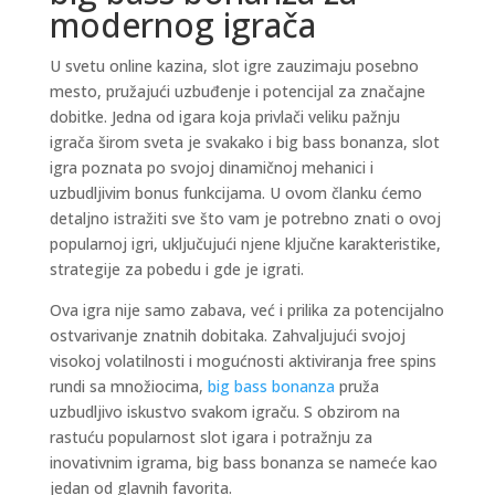
modernog igrača
U svetu online kazina, slot igre zauzimaju posebno
mesto, pružajući uzbuđenje i potencijal za značajne
dobitke. Jedna od igara koja privlači veliku pažnju
igrača širom sveta je svakako i
big bass bonanza
, slot
igra poznata po svojoj dinamičnoj mehanici i
uzbudljivim bonus funkcijama. U ovom članku ćemo
detaljno istražiti sve što vam je potrebno znati o ovoj
popularnoj igri, uključujući njene ključne karakteristike,
strategije za pobedu i gde je igrati.
Ova igra nije samo zabava, već i prilika za potencijalno
ostvarivanje znatnih dobitaka. Zahvaljujući svojoj
visokoj volatilnosti i mogućnosti aktiviranja free spins
rundi sa množiocima,
big bass bonanza
pruža
uzbudljivo iskustvo svakom igraču. S obzirom na
rastuću popularnost slot igara i potražnju za
inovativnim igrama,
big bass bonanza
se nameće kao
jedan od glavnih favorita.