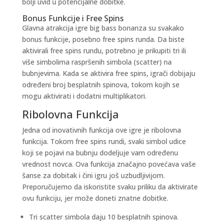
bolji uvid u potencijalne dobitke.
Bonus Funkcije i Free Spins
Glavna atrakcija igre
big bass bonanza
su svakako
bonus funkcije, posebno free spins runda. Da biste
aktivirali free spins rundu, potrebno je prikupiti tri ili
više simbolima raspršenih simbola (scatter) na
bubnjevima. Kada se aktivira free spins, igrači dobijaju
određeni broj besplatnih spinova, tokom kojih se
mogu aktivirati i dodatni multiplikatori.
Ribolovna Funkcija
Jedna od inovativnih funkcija ove igre je ribolovna
funkcija. Tokom free spins rundi, svaki simbol udice
koji se pojavi na bubnju dodeljuje vam određenu
vrednost novca. Ova funkcija značajno povećava vaše
šanse za dobitak i čini igru još uzbudljivijom.
Preporučujemo da iskoristite svaku priliku da aktivirate
ovu funkciju, jer može doneti znatne dobitke.
Tri scatter simbola daju 10 besplatnih spinova.