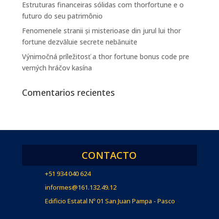
Estruturas financeiras sólidas com thorfortune e o
futuro do seu patrimônio
Fenomenele stranii și misterioase din jurul lui thor
fortune dezvăluie secrete nebănuite
Výnimočná príležitosť a thor fortune bonus code pre
verných hráčov kasína
Comentarios recientes
CONTACTO
+51 934 040 624
informes@161.132.49.12
Edificio Estatal Nº 01 San Juan Pampa - Pasco