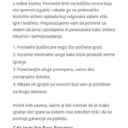
u online kazinu. Postavite limit na količinu novca koju
ste spremni izgubiti i nikada ga ne prekoračite.
Koristite sistem opklada koji odgovara vašem stilu
igre i budžetu. Preporučujemo vam da počnete sa
niskim ulozima i postepeno ih povećavate kako stičete
iskustvo i samopouzdanje.
Postavite budžet pre nego što počnete igrati.
Koristite minimalne uloge kako biste produžili vreme
igranja.
Povećavajte uloge postepeno, samo ako
ostvarujete dobitke.
Nikada ne igrajte sa novcem koji vam je potreban
za druge obaveze.
Pored ovih saveta, važno je biti svestan da je svako
igranje slot igara sa sobom nosi određen rizik i da ne
postoje garancije za pobedu.