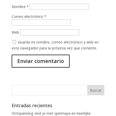
Nombre
*
Correo electrónico
*
Web
Guarda mi nombre, correo electrónico y web en
este navegador para la próxima vez que comente.
Entradas recientes
Ontspanning vind je met spinmaya en heerlijke