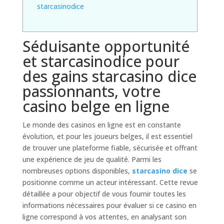
starcasinodice
Séduisante opportunité
et starcasinodice pour
des gains starcasino dice
passionnants, votre
casino belge en ligne
Le monde des casinos en ligne est en constante
évolution, et pour les joueurs belges, il est essentiel
de trouver une plateforme fiable, sécurisée et offrant
une expérience de jeu de qualité. Parmi les
nombreuses options disponibles,
starcasino dice
se
positionne comme un acteur intéressant. Cette revue
détaillée a pour objectif de vous fournir toutes les
informations nécessaires pour évaluer si ce casino en
ligne correspond à vos attentes, en analysant son