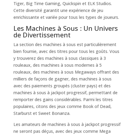
Tiger, Big Time Gaming, Quickspin et ELK Studios.
Cette diversité garantit une expérience de jeu
enrichissante et variée pour tous les types de joueurs.
Les Machines à Sous : Un Univers
de Divertissement
La section des machines à sous est particulièrement
bien fournie, avec des titres pour tous les goûts. Vous
y trouverez des machines à sous classiques à 3
rouleaux, des machines à sous modernes à 5
rouleaux, des machines à sous Megaways offrant des
milliers de façons de gagner, des machines à sous
avec des paiements groupés (cluster pays) et des
machines à sous à jackpot progressif, permettant de
remporter des gains considérables. Parmi les titres
populaires, citons des jeux comme Book of Dead,
Starburst et Sweet Bonanza.
Les amateurs de machines à sous à jackpot progressif
ne seront pas déçus, avec des jeux comme Mega