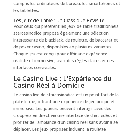
compris les ordinateurs de bureau, les smartphones et
les tablettes.
Les Jeux de Table : Un Classique Revisité
Pour ceux qui préfèrent les jeux de table traditionnels,
starcasinodice propose également une sélection
intéressante de blackjack, de roulette, de baccarat et
de poker casino, disponibles en plusieurs variantes.
Chaque jeu est conçu pour offrir une expérience
réaliste et immersive, avec des règles claires et des
interfaces conviviales.
Le Casino Live : L'Expérience du
Casino Réel à Domicile
Le casino live de starcasinodice est un point fort de la
plateforme, offrant une expérience de jeu unique et
immersive. Les joueurs peuvent interagir avec des
croupiers en direct via une interface de chat vidéo, et
profiter de l'ambiance d'un casino réel sans avoir à se
déplacer. Les jeux proposés incluent la roulette