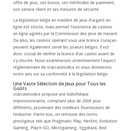
offre de jeux, ses bonus, ses méthodes de paiement,
son service client et ses mesures de sécurité.
La législation belge en matière de jeux d'argent en
ligne est stricte, mais permet l'existence de casinos
en ligne agréés par la Commission des Jeux de Hasard.
De plus, les casinos opérant sous une licence Curaçao
peuvent également servir les joueurs belges. Il est
donc crucial de vérifier la licence d'un casino avant de
s'y inscrire. Nous examinerons attentivement l'aspect
réglementaire de starcasinodice et vous donnerons
notre avis sur sa conformité à la législation belge.
Une Vaste Sélection de Jeux pour Tous les
Goûts
starcasinodice propose une ludothèque
impressionnante, comptant plus de 2000 jeux
différents, provenant des meilleurs fournisseurs de
l'industrie. Parmi eux, on retrouve des noms
prestigieux tels que Pragmatic Play, NetEnt, Evolution
Gaming, Play'n GO, Microgaming, Yggdrasil, Red