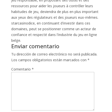
jeu responsable, en proposant des outils et des
ressources pour aider les joueurs à contrôler leurs
habitudes de jeu, deviendra de plus en plus important
aux yeux des régulateurs et des joueurs eux-mêmes.
starcasinodice, en continuant d'investir dans ces
domaines, peut se positionner comme un acteur de
confiance et respecté dans l'industrie du jeu en ligne
belge.
Enviar comentario
Tu dirección de correo electrónico no será publicada.
Los campos obligatorios están marcados con
*
Comentario
*