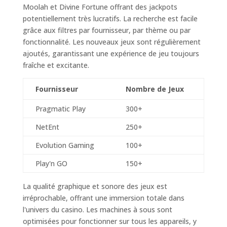
Moolah et Divine Fortune offrant des jackpots
potentiellement très lucratifs. La recherche est facile
grâce aux filtres par fournisseur, par thème ou par
fonctionnalité. Les nouveaux jeux sont régulièrement
ajoutés, garantissant une expérience de jeu toujours
fraîche et excitante.
Fournisseur
Nombre de Jeux
Pragmatic Play
300+
NetEnt
250+
Evolution Gaming
100+
Play'n GO
150+
La qualité graphique et sonore des jeux est
irréprochable, offrant une immersion totale dans
l'univers du casino. Les machines à sous sont
optimisées pour fonctionner sur tous les appareils, y