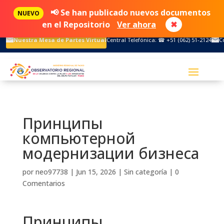
📢 Se han publicado nuevos documentos
NUEVO
en el Repositorio
Ver ahora
✖
Nuestra Mesa de Partes Virtual
Central Telefónica: ☎ +51 (062) 51-2124
C
Принципы
компьютерной
модернизации бизнеса
por
neo97738
|
Jun 15, 2026
|
Sin categoría
|
0
Comentarios
Принципы