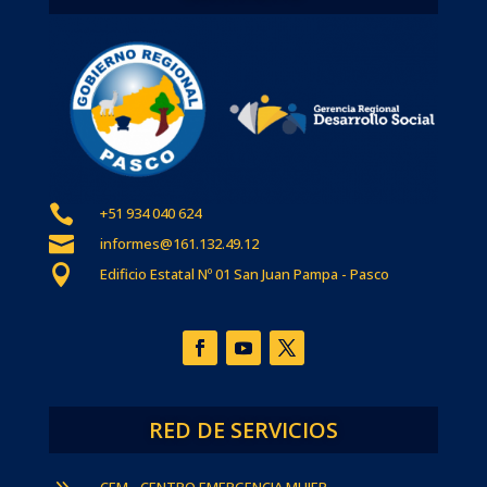

+51 934 040 624

informes@161.132.49.12

Edificio Estatal Nº 01 San Juan Pampa - Pasco
RED DE SERVICIOS
CEM - CENTRO EMERGENCIA MUJER