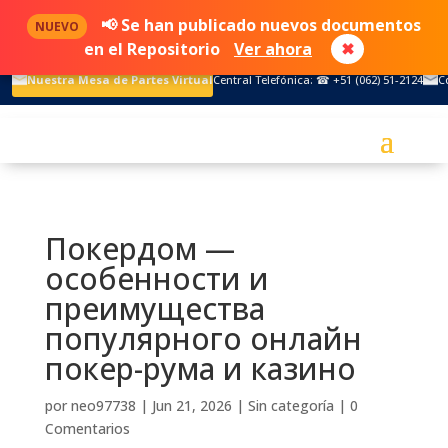
📢 Se han publicado nuevos documentos
NUEVO
en el Repositorio
Ver ahora
✖
Nuestra Mesa de Partes Virtual
Central Telefónica: ☎ +51 (062) 51-2124
C
Покердом —
особенности и
преимущества
популярного онлайн
покер-рума и казино
por
neo97738
|
Jun 21, 2026
|
Sin categoría
|
0
Comentarios