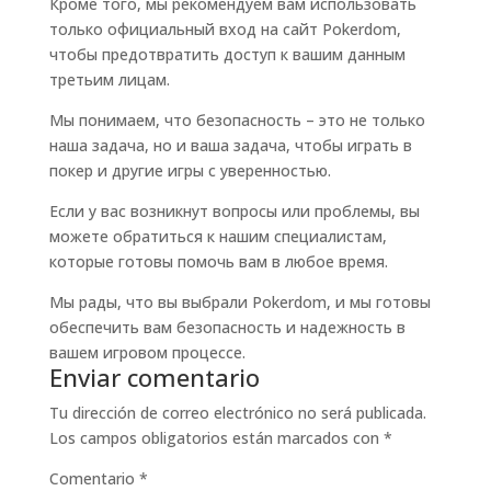
Кроме того, мы рекомендуем вам использовать
только официальный вход на сайт Pokerdom,
чтобы предотвратить доступ к вашим данным
третьим лицам.
Мы понимаем, что безопасность – это не только
наша задача, но и ваша задача, чтобы играть в
покер и другие игры с уверенностью.
Если у вас возникнут вопросы или проблемы, вы
можете обратиться к нашим специалистам,
которые готовы помочь вам в любое время.
Мы рады, что вы выбрали Pokerdom, и мы готовы
обеспечить вам безопасность и надежность в
вашем игровом процессе.
Enviar comentario
Tu dirección de correo electrónico no será publicada.
Los campos obligatorios están marcados con
*
Comentario
*