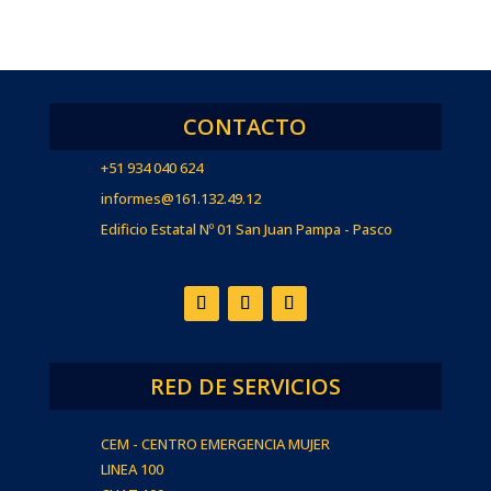
CONTACTO
+51 934 040 624
informes@161.132.49.12
Edificio Estatal Nº 01 San Juan Pampa - Pasco
RED DE SERVICIOS
CEM - CENTRO EMERGENCIA MUJER
LINEA 100