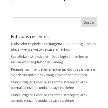
Entradas recientes
Isiqiniseko esiphelele nokungena ku-10bet login south
africa kwenzelwa ukuzuzisa amakhosi
Spesifieke instruksies vir 10bet login en die beste
aanlyn wedderyplatforms vandag
Pengalaman mendalam menuju jackpot besar dengan
slot demo nolimit city yang inovatif dan menarik
Güncel bilgiler 1xbet ile kazanma stratejileri artık
parmaklarınızın ucunda, detaylı inceleme
Güncel bilgiler 1xbet ile kazanma stratejileri artık
parmaklarınızın ucunda, detaylı inceleme