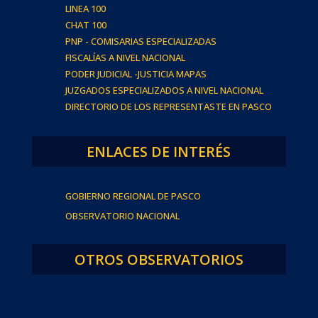
LINEA 100
CHAT 100
PNP - COMISARIAS ESPECIALIZADAS
FISCALÍAS A NIVEL NACIONAL
PODER JUDICIAL -JUSTICIA MAPAS
JUZGADOS ESPECIALIZADOS A NIVEL NACIONAL
DIRECTORIO DE LOS REPRESENTASTE EN PASCO
ENLACES DE INTERÉS
GOBIERNO REGIONAL DE PASCO
OBSERVATORIO NACIONAL
OTROS OBSERVATORIOS