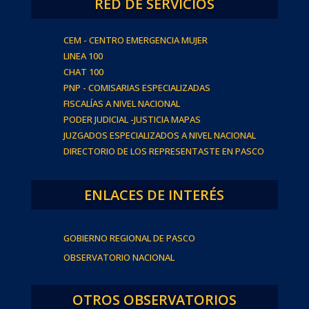
RED DE SERVICIOS
CEM - CENTRO EMERGENCIA MUJER
LINEA 100
CHAT 100
PNP - COMISARIAS ESPECIALIZADAS
FISCALÍAS A NIVEL NACIONAL
PODER JUDICIAL -JUSTICIA MAPAS
JUZGADOS ESPECIALIZADOS A NIVEL NACIONAL
DIRECTORIO DE LOS REPRESENTASTE EN PASCO
ENLACES DE INTERÉS
GOBIERNO REGIONAL DE PASCO
OBSERVATORIO NACIONAL
OTROS OBSERVATORIOS