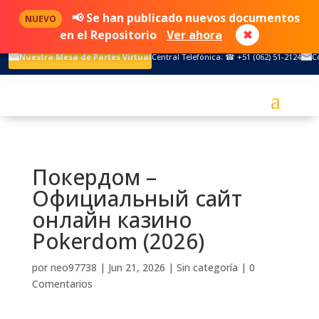
📢 Se han publicado nuevos documentos
NUEVO
en el Repositorio
Ver ahora
✖
Nuestra Mesa de Partes Virtual
Central Telefónica: ☎ +51 (062) 51-2124
C
Покердом –
Официальный сайт
онлайн казино
Pokerdom (2026)
por
neo97738
|
Jun 21, 2026
|
Sin categoría
|
0
Comentarios