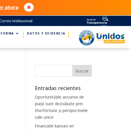
er ahora
✖
Correo Institucional
NFORMA
DATOS Y EVIDENCIA
Entradas recientes
Oportunitățile ascunse de
piață sunt dezvăluite prin
thorfortune și perspectivele
sale unice
Financiële kansen en