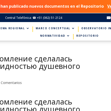
 han publicado nuevos documentos en el Repositorio
V
Central Telefónica: ☎ +51 (062) 51-2124
TEMA REGIONAL
MARCO CONCEPTUAL
OBSERVATORIO I
NORMATIVIDAD
REPOSITORIO
омление сделалась
видностью душевного
 Comentarios
омление сделалась
видностью душевного