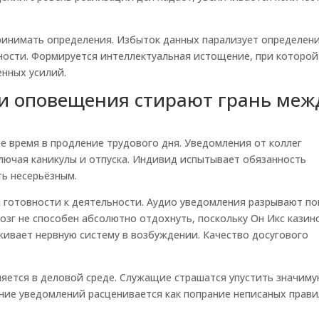
принимать определения. Избыток данных парализует определени
жности. Формируется интеллектуальная истощение, при которой
нных усилий.
 и оповещения стирают грань меж
 время в продление трудового дня. Уведомления от коллег
ключая каникулы и отпуска. Индивид испытывает обязанность
ть несерьёзным.
готовности к деятельности. Аудио уведомления разрывают по
озг не способен абсолютно отдохнуть, поскольку Он Икс казин
ивает нервную систему в возбуждении. Качество досугового
яется в деловой среде. Служащие страшатся упустить значим
ние уведомлений расценивается как попрание неписаных прави