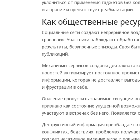
уклониться от применения гаджетов без ко
выгорание и препятствует реабилитации.
Как общественные ресу
Социальные сети создают непрерывное воз
сравнения. Участники наблюдают обработа
результаты, безупречные эпизоды. Своя бы
публикаций.
Механизмы сервисов созданы для захвата к
новостей активизирует постоянное пролист
информации, которая не доставляет выгоды
и фрустрации в себе.
Опасение пропустить значимые ситуации в
признано как состояние упущенной возможно
участвуют в встречах без него. Появляетс
Деструктивный информация преобладает в н
конфликтах, бедствиях, проблемах получа
создаёт негативное видение мира и повыша