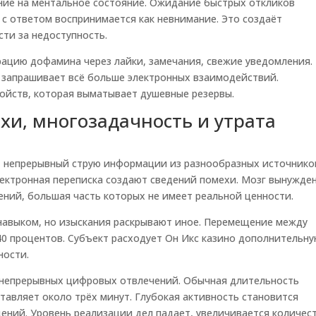
ие на ментальное состояние. Ожидание быстрых откликов
 с ответом воспринимается как невнимание. Это создаёт
ти за недоступность.
рацию дофамина через лайки, замечания, свежие уведомления.
 запрашивает всё больше электронных взаимодействий.
ройств, которая выматывает душевные резервы.
и, многозадачность и утрата
т непрерывный струю информации из разнообразных источнико
лектронная переписка создают сведений помехи. Мозг вынужде
ений, большая часть которых не имеет реальной ценности.
навыком, но изыскания раскрывают иное. Перемещение между
0 процентов. Субъект расходует Он Икс казино дополнительн
ности.
 непрерывных цифровых отвлечений. Обычная длительность
тавляет около трёх минут. Глубокая активность становится
ний. Уровень реализации дел падает, увеличивается количес