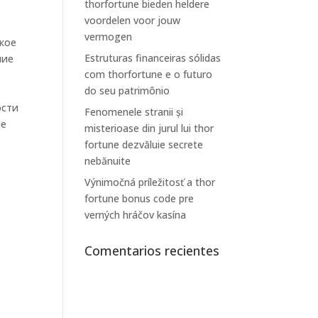
thorfortune bieden heldere
voordelen voor jouw
vermogen
кое
Estruturas financeiras sólidas
ние
com thorfortune e o futuro
do seu patrimônio
ости
Fenomenele stranii și
ие
misterioase din jurul lui thor
fortune dezvăluie secrete
nebănuite
Výnimočná príležitosť a thor
fortune bonus code pre
verných hráčov kasína
Comentarios recientes
е