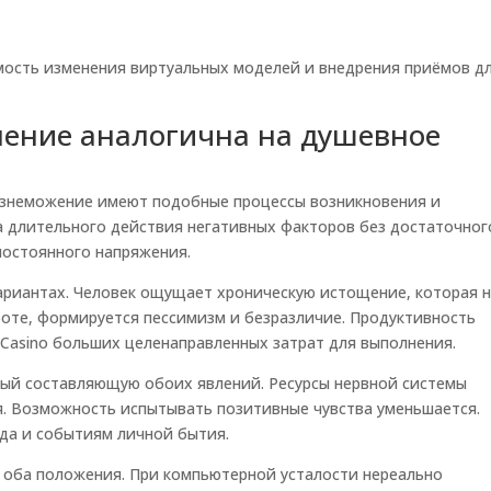
ость изменения виртуальных моделей и внедрения приёмов д
ение аналогична на душевное
изнеможение имеют подобные процессы возникновения и
а длительного действия негативных факторов без достаточног
постоянного напряжения.
ариантах. Человек ощущает хроническую истощение, которая 
боте, формируется пессимизм и безразличие. Продуктивность
 Casino больших целенаправленных затрат для выполнения.
ый составляющую обоих явлений. Ресурсы нервной системы
. Возможность испытывать позитивные чувства уменьшается.
да и событиям личной бытия.
 оба положения. При компьютерной усталости нереально