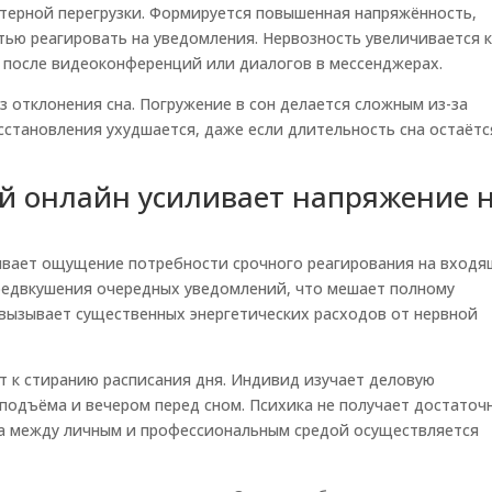
терной перегрузки. Формируется повышенная напряжённость,
ью реагировать на уведомления. Нервозность увеличивается 
е после видеоконференций или диалогов в мессенджерах.
 отклонения сна. Погружение в сон делается сложным из-за
сстановления ухудшается, даже если длительность сна остаётс
й онлайн усиливает напряжение 
ывает ощущение потребности срочного реагирования на вход
редвкушения очередных уведомлений, что мешает полному
 вызывает существенных энергетических расходов от нервной
т к стиранию расписания дня. Индивид изучает деловую
подъёма и вечером перед сном. Психика не получает достаточ
ена между личным и профессиональным средой осуществляется