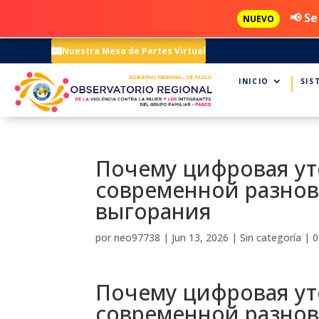
📢 Se
NUEVO
Nuestra Mesa de Partes Virtual
INICIO
SIS
Почему цифровая ут
современной разно
выгорания
por
neo97738
|
Jun 13, 2026
|
Sin categoría
|
0
Почему цифровая ут
современной разно