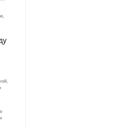
е,
ду
кой,
о
ую
л