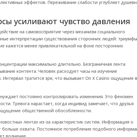
ллективных эффектов. Переживание слабости углубляет душев
рсы усиливают чувство давления
действие на самовосприятие через механизм социального
нные интерпретации существования сторонних людей: триумфы
тие кажется менее привлекательной на фоне посторонних
онцентрации максимально длительно. Безграничная лента
ывание контента. Человек расходует часы на изучение
. Интервал тратится зря, что вызывает On X Casino ощущение 
ынуждает постоянно контролировать изменения. Это феномен
сти. Тревога нарастает, когда индивид замечает, что друзья
я ощущение общественной обособленности.
овостных лентах из-за характеристик систем. Информация о
ет больше охвата. Постоянное потребление подобного информ
ет волнение.