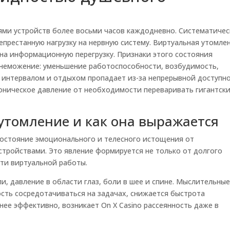
ями устройств более восьми часов каждодневно. Систематичес
епрестанную нагрузку на нервную систему. Виртуальная утомле
на информационную перегрузку. Признаки этого состояния
неможение: уменьшение работоспособности, возбудимость,
 интервалом и отдыхом пропадает из-за непрерывной доступн
оническое давление от необходимости переваривать гигантск
утомление и как она выражается
состояние эмоционального и телесного истощения от
тройствами. Это явление формируется не только от долгого
сти виртуальной работы.
, давление в области глаз, боли в шее и спине. Мыслительны
сть сосредотачиваться на задачах, снижается быстрота
ее эффективно, возникает On X Casino рассеянность даже в