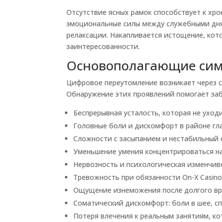
Отсутствие ясных рамок способствует к хр
эмоциональные силы между служебными дня
релаксации. Накапливается истощение, ко
заинтересованности.
Основополагающие сим
Цифровое переутомление возникает через с
Обнаружение этих проявлений помогает заб
Беспрерывная усталость, которая не уход
Головные боли и дискомфорт в районе гла
Сложности с засыпанием и нестабильный 
Уменьшение умения концентрироваться на
Нервозность и психологическая изменчив
Тревожность при обязанности On-X Casi
Ощущение изнеможения после долгого в
Соматический дискомфорт: боли в шее, сп
Потеря влечения к реальным занятиям, к