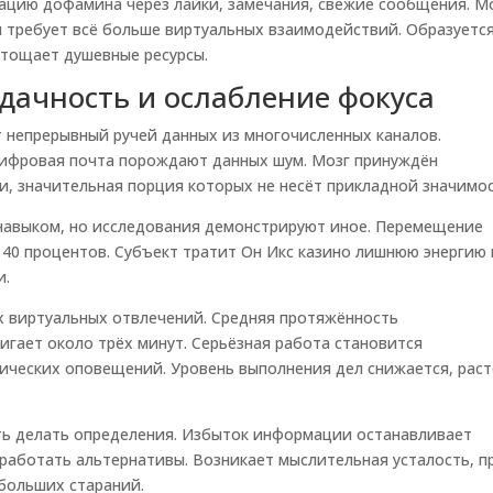
ацию дофамина через лайки, замечания, свежие сообщения. М
 требует всё больше виртуальных взаимодействий. Образуетс
стощает душевные ресурсы.
дачность и ослабление фокуса
 непрерывный ручей данных из многочисленных каналов.
цифровая почта порождают данных шум. Мозг принуждён
, значительная порция которых не несёт прикладной значимос
навыком, но исследования демонстрируют иное. Перемещение
40 процентов. Субъект тратит Он Икс казино лишнюю энергию 
и.
х виртуальных отвлечений. Средняя протяжённость
игает около трёх минут. Серьёзная работа становится
ических оповещений. Уровень выполнения дел снижается, раст
ть делать определения. Избыток информации останавливает
бработать альтернативы. Возникает мыслительная усталость, п
больших стараний.