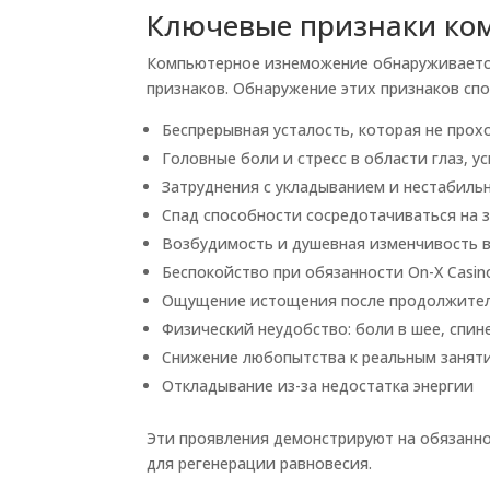
Ключевые признаки ко
Компьютерное изнеможение обнаруживается
признаков. Обнаружение этих признаков сп
Беспрерывная усталость, которая не прох
Головные боли и стресс в области глаз, 
Затруднения с укладыванием и нестабиль
Спад способности сосредотачиваться на 
Возбудимость и душевная изменчивость в
Беспокойство при обязанности On-X Casi
Ощущение истощения после продолжитель
Физический неудобство: боли в шее, спин
Снижение любопытства к реальным заняти
Откладывание из-за недостатка энергии
Эти проявления демонстрируют на обязанн
для регенерации равновесия.