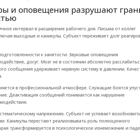
ры и оповещения разрушают гран
стью
ное интервал в расширение рабочего дня. Письма от коллег
ключая выходные и каникулы. Субъект переживает долг реагиро
одготовленности к занятости. Звуковые оповещения
одействие, досуг. Мозг не в состоянии абсолютно расслабитьс
ого сообщения удерживает нервную систему в давлении. Качес
.
няется в профессиональной атмосфере. Служащие боятся упус
ние. Деактивация сообщений понимается как нарушение
модействия.
истематическому напряжению. Субъект не успевает возобновит
ми. Каникулы перестают реализовывать роль полноценного
орая трансформируется в психологическое изнеможение и пад