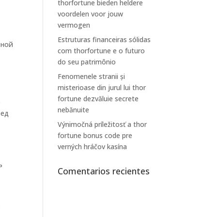
thorfortune bieden heldere
voordelen voor jouw
ы
vermogen
Estruturas financeiras sólidas
вной
com thorfortune e o futuro
do seu patrimônio
Fenomenele stranii și
misterioase din jurul lui thor
fortune dezvăluie secrete
о
nebănuite
ред
Výnimočná príležitosť a thor
fortune bonus code pre
verných hráčov kasína
ь
Comentarios recientes
.