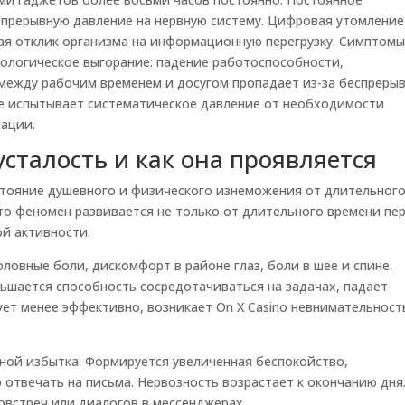
епрерывную давление на нервную систему. Цифровая утомление
я отклик организма на информационную перегрузку. Симптом
ологическое выгорание: падение работоспособности,
 между рабочим временем и досугом пропадает из-за беспреры
е испытывает систематическое давление от необходимости
ации.
усталость и как она проявляется
стояние душевного и физического изнеможения от длительног
то феномен развивается не только от длительного времени пе
ой активности.
овные боли, дискомфорт в районе глаз, боли в шее и спине.
ьшается способность сосредотачиваться на задачах, падает
ует менее эффективно, возникает On X Casino невнимательност
ной избытка. Формируется увеличенная беспокойство,
отвечать на письма. Нервозность возрастает к окончанию дня
встреч или диалогов в мессенджерах.