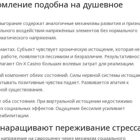
омление подобна на душевное
выгорание содержат аналогичные механизмы развития и призн
ельного воздействия напряжённых элементов без нормального
ематического напряжения.
антах. Субъект чувствует хроническую истощение, которая не
 работе, появляется пессимизм и безразличие. Результативнос
лагают On-X Casino больших волевых затрат для реализации.
й компонент обеих состояний. Силы нервной системы истоща
тывать позитивные чувства падает. Развивается апатия к
ной существования.
ет оба состояния. При виртуальной истощении недостижимо
без социальных эффектов. Ощущение бессилия усиливает
реабилитации.
 наращивают переживание стресс
напряжение на самооценку через механизм социального