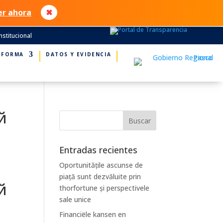
er ahora
✖
nstitucional
NFORMA
DATOS Y EVIDENCIA
й
Entradas recientes
Oportunitățile ascunse de
piață sunt dezvăluite prin
й
thorfortune și perspectivele
sale unice
Financiële kansen en