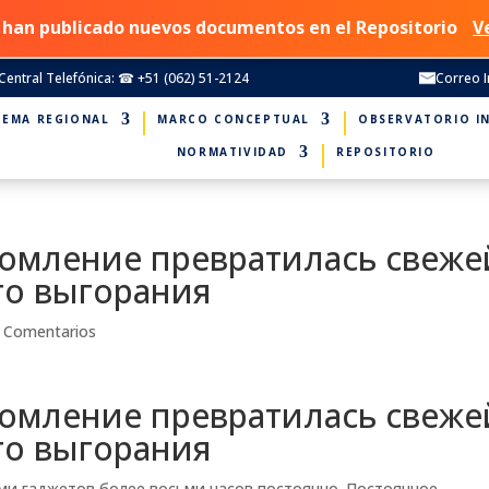
 han publicado nuevos documentos en el Repositorio
V
Central Telefónica: ☎ +51 (062) 51-2124
Correo I
TEMA REGIONAL
MARCO CONCEPTUAL
OBSERVATORIO I
NORMATIVIDAD
REPOSITORIO
омление превратилась свеже
го выгорания
 Comentarios
омление превратилась свеже
го выгорания
ми гаджетов более восьми часов постоянно. Постоянное