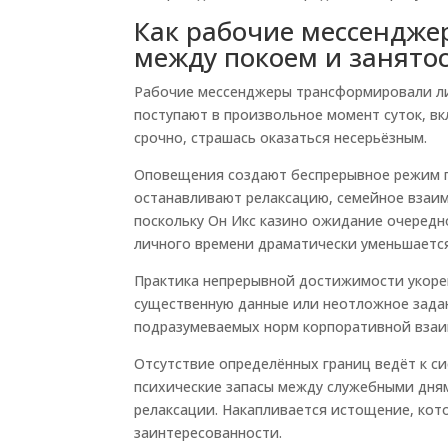
Как рабочие мессендже
между покоем и занято
Рабочие мессенджеры трансформировали лич
поступают в произвольное момент суток, в
срочно, страшась оказаться несерьёзным.
Оповещения создают беспрерывное режим п
останавливают релаксацию, семейное взаим
поскольку Он Икс казино ожидание очередн
личного времени драматически уменьшается
Практика непрерывной достижимости укоре
существенную данные или неотложное зада
подразумеваемых норм корпоративной взаи
Отсутствие определённых границ ведёт к с
психические запасы между служебными дня
релаксации. Накапливается истощение, кот
заинтересованности.