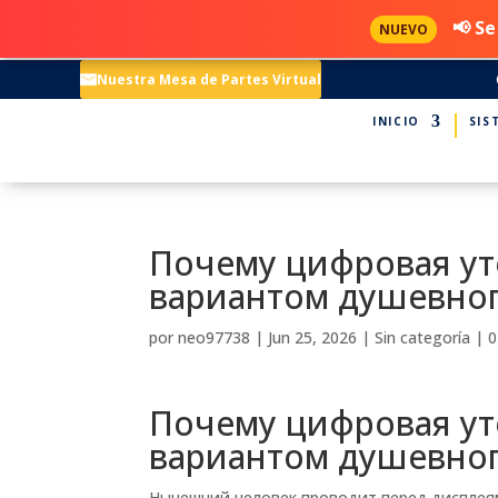
📢 Se
NUEVO
Nuestra Mesa de Partes Virtual
INICIO
SIS
Почему цифровая ут
вариантом душевно
por
neo97738
|
Jun 25, 2026
|
Sin categoría
|
0
Почему цифровая ут
вариантом душевно
Нынешний человек проводит перед дисплея