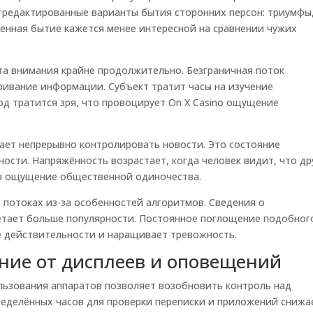
тредактированные варианты бытия сторонних персон: триумфы
енная бытие кажется менее интересной на сравнении чужих
та внимания крайне продолжительно. Безграничная поток
ивание информации. Субъект тратит часы на изучение
од тратится зря, что провоцирует On X Casino ощущение
ает непрерывно контролировать новости. Это состояние
ости. Напряжённость возрастает, когда человек видит, что др
ся ощущение общественной одиночества.
потоках из-за особенностей алгоритмов. Сведения о
ретает больше популярности. Постоянное поглощение подобног
 действительности и наращивает тревожность.
ние от дисплеев и оповещений
льзования аппаратов позволяет возобновить контроль над
еделённых часов для проверки переписки и приложений снижа