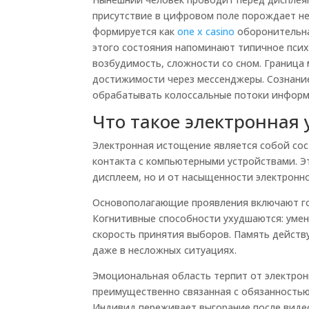
присутствие в цифровом поле порождает н
формируется как
one x casino
оборонительна
этого состояния напоминают типичное псих
возбудимость, сложности со сном. Граница
достижимости через мессенджеры. Сознани
обрабатывать колоссальные потоки информ
Что такое электронная 
Электронная истощение является собой со
контакта с компьютерными устройствами. Э
дисплеем, но и от насыщенности электронн
Основополагающие проявления включают гол
Когнитивные способности ухудшаются: умен
скорость принятия выборов. Память действ
даже в несложных ситуациях.
Эмоциональная область терпит от электрон
преимущественно связанная с обязанностью 
Индивид переживает выгорание после видео