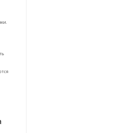
аки.
ть
ются
а