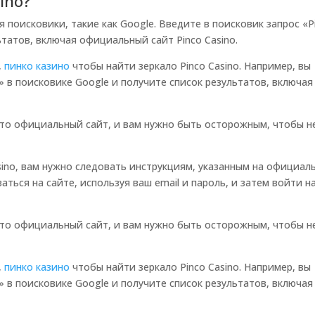
ino?
я поисковики, такие как Google. Введите в поисковик запрос «P
ьтатов, включая официальный сайт Pinco Casino.
,
пинко казино
чтобы найти зеркало Pinco Casino. Например, вы
» в поисковике Google и получите список результатов, включая
 это официальный сайт, и вам нужно быть осторожным, чтобы н
sino, вам нужно следовать инструкциям, указанным на официал
аться на сайте, используя ваш email и пароль, и затем войти н
 это официальный сайт, и вам нужно быть осторожным, чтобы н
,
пинко казино
чтобы найти зеркало Pinco Casino. Например, вы
» в поисковике Google и получите список результатов, включая