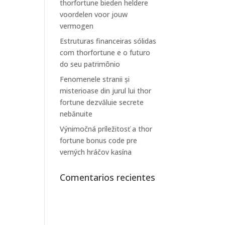
thorfortune bieden heldere
voordelen voor jouw
vermogen
Estruturas financeiras sólidas
com thorfortune e o futuro
do seu patrimônio
Fenomenele stranii și
misterioase din jurul lui thor
fortune dezvăluie secrete
nebănuite
Výnimočná príležitosť a thor
fortune bonus code pre
verných hráčov kasína
Comentarios recientes