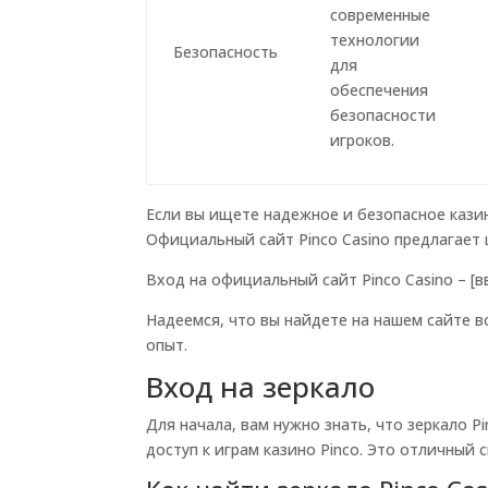
современные
технологии
Безопасность
для
обеспечения
безопасности
игроков.
Если вы ищете надежное и безопасное казин
Официальный сайт Pinco Casino предлагает ш
Вход на официальный сайт Pinco Casino – [в
Надеемся, что вы найдете на нашем сайте в
опыт.
Вход на зеркало
Для начала, вам нужно знать, что зеркало P
доступ к играм казино Pinco. Это отличный 