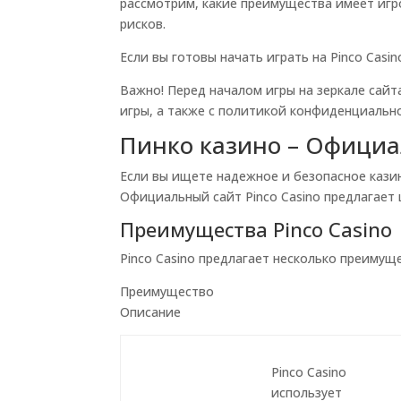
рассмотрим, какие преимущества имеет игр
рисков.
Если вы готовы начать играть на Pinco Casin
Важно! Перед началом игры на зеркале сайта
игры, а также с политикой конфиденциально
Пинко казино – Официал
Если вы ищете надежное и безопасное казин
Официальный сайт Pinco Casino предлагает ш
Преимущества Pinco Casino
Pinco Casino предлагает несколько преимущ
Преимущество
Описание
Pinco Casino
использует