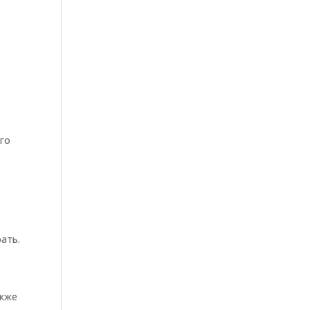
его
ать.
акже