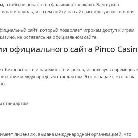
м, чтобы не попасть на фальшивое зеркало. Вам нужно
email и пароль, и затем войти на сайт, используя ваш email и
 официальный сайт, который позволяет игрокам доступ к играм
 казино, не оставаясь на официальном сайте.
и официального сайта Pinco Casi
ет безопасность и надежность игроков, используя современны
ветствие международным стандартам. Это означает, что ваша
ны.
м стандартам
o имеет лицензию, выдана международной организацией, что