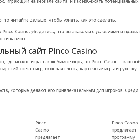
ок, играющий на зеркале сайта, и как избежать потенциальных
o, то читайте дальше, чтобы узнать, как это сделать.
 Pinco Casino, убедитесь, что вы знакомы с условиями и прави
сти казино.
ьный сайт Pinco Casino
о, где можно играть в любимые игры, то Pinco Casino – ваш вы
ирокий спектр игр, включая слоты, карточные игры и рулетку.
еств, которые делают его привлекательным для игроков. Среди 
Pinco
Pinco Casino
Casino
предлагает
предлагает
программу