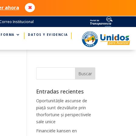
er ahora
✖
Correo Institucional
NFORMA
DATOS Y EVIDENCIA
Entradas recientes
Oportunitățile ascunse de
piață sunt dezvăluite prin
thorfortune și perspectivele
sale unice
Financiële kansen en