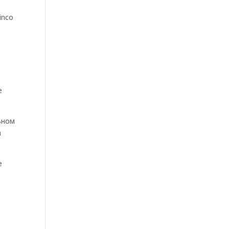
inco
е
ьном
а
е