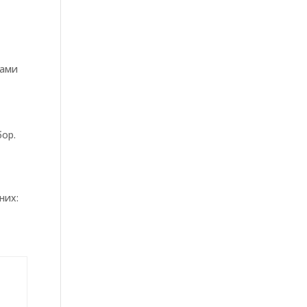
лами
бор.
них: