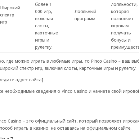
более 1
лояльности,
Широкий
000 игр,
Лояльный
которая
спектр
включая
программ
позволяет
игр
слоты,
игрокам
карточные
получать
игры и
бонусы и
рулетку.
преимуществ
о, где можно играть в любимые игры, то Pinco Casino – ваш вы
ирокий спектр игр, включая слоты, карточные игры и рулетку.
ведите адрес сайта].
се необходимые сведения о Pinco Casino и начнете свой игрово
inco Casino – это официальный сайт, который позволяет игрока
способ играть в казино, не оставаясь на официальном сайте.