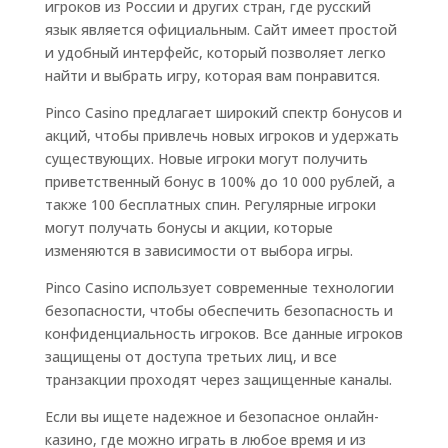
игроков из России и других стран, где русский
язык является официальным. Сайт имеет простой
и удобный интерфейс, который позволяет легко
найти и выбрать игру, которая вам понравится.
Pinco Casino предлагает широкий спектр бонусов и
акций, чтобы привлечь новых игроков и удержать
существующих. Новые игроки могут получить
приветственный бонус в 100% до 10 000 рублей, а
также 100 бесплатных спин. Регулярные игроки
могут получать бонусы и акции, которые
изменяются в зависимости от выбора игры.
Pinco Casino использует современные технологии
безопасности, чтобы обеспечить безопасность и
конфиденциальность игроков. Все данные игроков
защищены от доступа третьих лиц, и все
транзакции проходят через защищенные каналы.
Если вы ищете надежное и безопасное онлайн-
казино, где можно играть в любое время и из