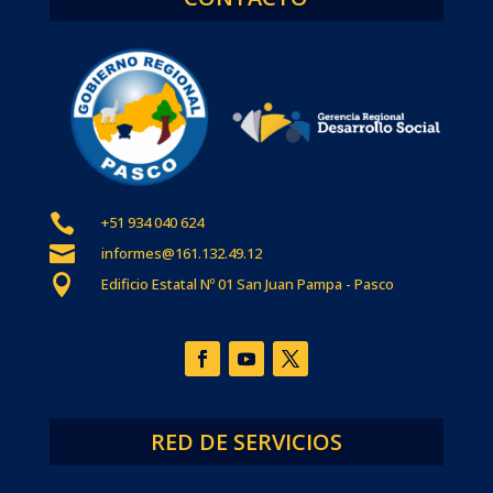

+51 934 040 624

informes@161.132.49.12

Edificio Estatal Nº 01 San Juan Pampa - Pasco
RED DE SERVICIOS