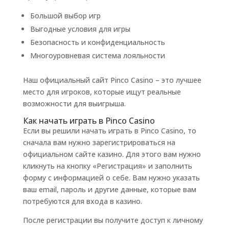
Большой выбор игр
Выгодные условия для игры
Безопасность и конфиденциальность
Многоуровневая система лояльности
Наш официальный сайт Pinco Casino – это лучшее
место для игроков, которые ищут реальные
возможности для выигрыша.
Как начать играть в Pinco Casino
Если вы решили начать играть в Pinco Casino, то
сначала вам нужно зарегистрироваться на
официальном сайте казино. Для этого вам нужно
кликнуть на кнопку «Регистрация» и заполнить
форму с информацией о себе. Вам нужно указать
ваш email, пароль и другие данные, которые вам
потребуются для входа в казино.
После регистрации вы получите доступ к личному