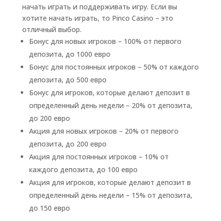
начать играть и поддерживать игру. Если вы
хотите начать играть, то Pinco Casino – это
отличный выбор.
Бонус для новых игроков – 100% от первого
депозита, до 1000 евро
Бонус для постоянных игроков – 50% от каждого
депозита, до 500 евро
Бонус для игроков, которые делают депозит в
определенный день недели – 20% от депозита,
до 200 евро
Акция для новых игроков – 20% от первого
депозита, до 200 евро
Акция для постоянных игроков – 10% от
каждого депозита, до 100 евро
Акция для игроков, которые делают депозит в
определенный день недели – 15% от депозита,
до 150 евро