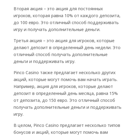
Вторая акция – это акция для постоянных
игроков, которая равна 10% от каждого депозита,
до 100 евро. Это отличный способ поддерживать
игру и получать дополнительные деньги.
Третья акция – это акция для игроков, которые
делают депозит в определенный день недели. Это
отличный способ получать дополнительные
деньги и поддерживать игру.
Pinco Casino также предлагает несколько других
акций, которые могут помочь вам начать играть.
Например, акция для игроков, которые делают
депозит в определенный день месяца, равна 15%
от депозита, до 150 евро. Это отличный способ
получать дополнительные деньги и поддерживать
игру.
В целом, Pinco Casino предлагает несколько типов
бонусов и акций, которые могут помочь вам