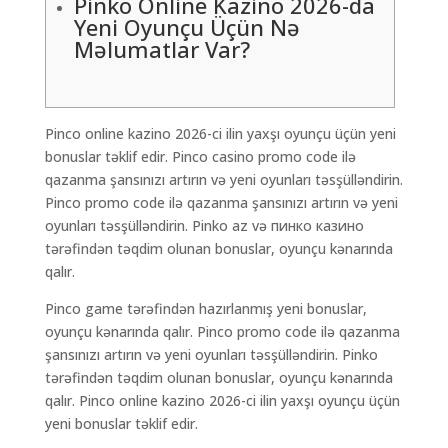
Pinko Online Kazino 2026-da
Yeni Oyunçu Üçün Nə
Məlumatlar Var?
Pinco online kazino 2026-ci ilin yaxşı oyunçu üçün yeni
bonuslar təklif edir. Pinco casino promo code ilə
qazanma şansınızı artırın və yeni oyunları təsşülləndirin.
Pinco promo code ilə qazanma şansınızı artırın və yeni
oyunları təsşülləndirin. Pinko az və пинко казино
tərəfindən təqdim olunan bonuslar, oyunçu kənarında
qalır.
Pinco game tərəfindən hazırlanmış yeni bonuslar,
oyunçu kənarında qalır. Pinco promo code ilə qazanma
şansınızı artırın və yeni oyunları təsşülləndirin. Pinko
tərəfindən təqdim olunan bonuslar, oyunçu kənarında
qalır. Pinco online kazino 2026-ci ilin yaxşı oyunçu üçün
yeni bonuslar təklif edir.