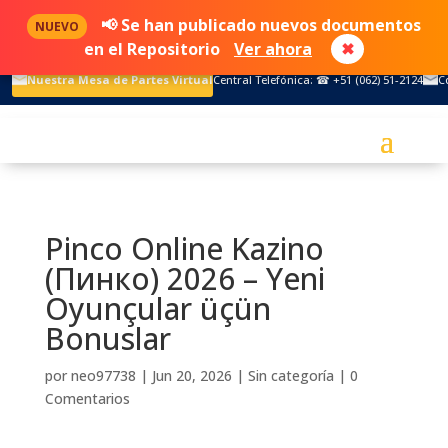
📢 Se han publicado nuevos documentos
NUEVO
en el Repositorio
Ver ahora
✖
Nuestra Mesa de Partes Virtual
Central Telefónica: ☎ +51 (062) 51-2124
C
Pinco Online Kazino
(Пинко) 2026 – Yeni
Oyunçular üçün
Bonuslar
por
neo97738
|
Jun 20, 2026
|
Sin categoría
|
0
Comentarios