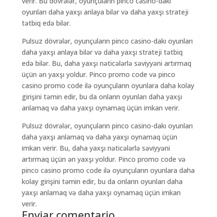
verir. Bu dövrələr, oyunçuların pinco casino-dakı
oyunları daha yaxşı anlaya bilər və daha yaxşı strateji
tətbiq edə bilər.
Pulsuz dövrələr, oyunçuların pinco casino-dakı oyunları
daha yaxşı anlaya bilər və daha yaxşı strateji tətbiq
edə bilər. Bu, daha yaxşı nəticələrlə səviyyəni artırmaq
üçün ən yaxşı yoldur. Pinco promo code və pinco
casino promo code ilə oyunçuların oyunlara daha kolay
girişini təmin edir, bu da onların oyunları daha yaxşı
anlamaq və daha yaxşı oynamaq üçün imkan verir.
Pulsuz dövrələr, oyunçuların pinco casino-dakı oyunları
daha yaxşı anlamaq və daha yaxşı oynamaq üçün
imkan verir. Bu, daha yaxşı nəticələrlə səviyyəni
artırmaq üçün ən yaxşı yoldur. Pinco promo code və
pinco casino promo code ilə oyunçuların oyunlara daha
kolay girişini təmin edir, bu da onların oyunları daha
yaxşı anlamaq və daha yaxşı oynamaq üçün imkan
verir.
Enviar comentario