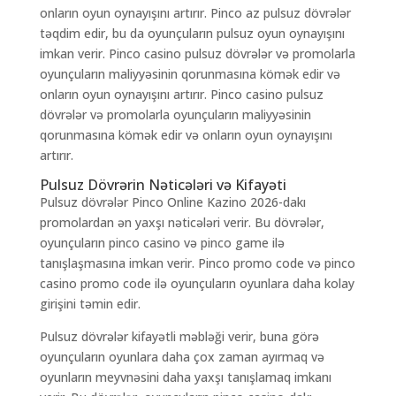
onların oyun oynayışını artırır. Pinco az pulsuz dövrələr
təqdim edir, bu da oyunçuların pulsuz oyun oynayışını
imkan verir. Pinco casino pulsuz dövrələr və promolarla
oyunçuların maliyyəsinin qorunmasına kömək edir və
onların oyun oynayışını artırır. Pinco casino pulsuz
dövrələr və promolarla oyunçuların maliyyəsinin
qorunmasına kömək edir və onların oyun oynayışını
artırır.
Pulsuz Dövrərin Nəticələri və Kifayəti
Pulsuz dövrələr Pinco Online Kazino 2026-dakı
promolardan ən yaxşı nəticələri verir. Bu dövrələr,
oyunçuların pinco casino və pinco game ilə
tanışlaşmasına imkan verir. Pinco promo code və pinco
casino promo code ilə oyunçuların oyunlara daha kolay
girişini təmin edir.
Pulsuz dövrələr kifayətli məbləği verir, buna görə
oyunçuların oyunlara daha çox zaman ayırmaq və
oyunların meyvnəsini daha yaxşı tanışlamaq imkanı