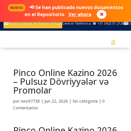
📢 Se han publicado nuevos documentos
NUEVO
en el Repositorio
Ver ahora
✖
Nuestra Mesa de Partes Virtual
Central Telefónica: ☎ +51 (062) 51-2124
C
Pinco Online Kazino 2026
– Pulsuz Dövriyyələr və
Promolar
por
neo97738
|
Jun 22, 2026
|
Sin categoría
|
0
Comentarios
Pinco Online Kazino 2026