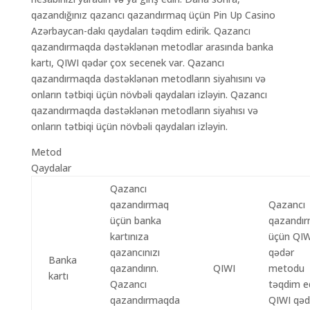
qazandığınız qazancı qazandırmaq üçün Pin Up Casino
Azərbaycan-dakı qaydaları təqdim edirik. Qazancı
qazandırmaqda dəstəklənən metodlar arasında banka
kartı, QIWI qədər çox secenek var. Qazancı
qazandırmaqda dəstəklənən metodların siyahısını və
onların tətbiqi üçün növbəli qaydaları izləyin. Qazancı
qazandırmaqda dəstəklənən metodların siyahısı və
onların tətbiqi üçün növbəli qaydaları izləyin.
Metod
Qaydalar
Qazancı
qazandırmaq
Qazancı
üçün banka
qazandı
kartınıza
üçün QIW
qazancınızı
qədər
Banka
qazandırın.
QIWI
metodu
kartı
Qazancı
təqdim edi
qazandırmaqda
QIWI qəd