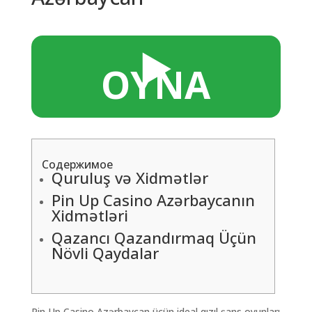
▶️
OYNA
Содержимое
Quruluş və Xidmətlər
Pin Up Casino Azərbaycanın
Xidmətləri
Qazancı Qazandırmaq Üçün
Növli Qaydalar
Pin Up Casino Azərbaycan üçün ideal qızıl şans oyunları