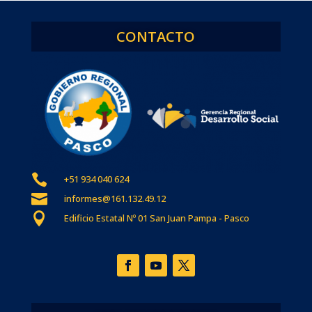
CONTACTO

+51 934 040 624

informes@161.132.49.12

Edificio Estatal Nº 01 San Juan Pampa - Pasco