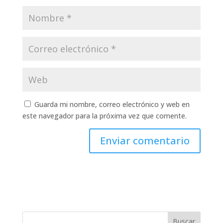
Guarda mi nombre, correo electrónico y web en
este navegador para la próxima vez que comente.